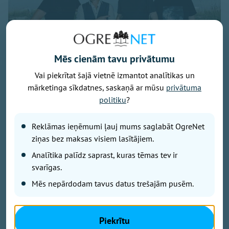
Mēs cienām tavu privātumu
Vai piekrītat šajā vietnē izmantot analītikas un
mārketinga sīkdatnes, saskaņā ar mūsu
privātuma
politiku
?
Publicitātes foto
Savu 35 gadu jubilejai veltīto koncerttūri, kuras
Reklāmas ieņēmumi ļauj mums saglabāt OgreNet
pamatā ir šā gada jubilāra Maestro Raimonda Paula
ziņas bez maksas visiem lasītājiem.
zelta repertuārs, grupa “bet bet” noslēgs 29. augustā
Analītika palīdz saprast, kuras tēmas tev ir
ar vērienīgu koncertu Ikšķiles estrādē. Koncerta
svarīgas.
sākums – plkst. 19.00.
Mēs nepārdodam tavus datus trešajām pusēm.
Koncertā skanēs gan iemīļotās dziesmas “Nepārmet
man”, “Mazs cinītis”, “Mežrozīte”, “Mēmā dziesma”,
Piekrītu