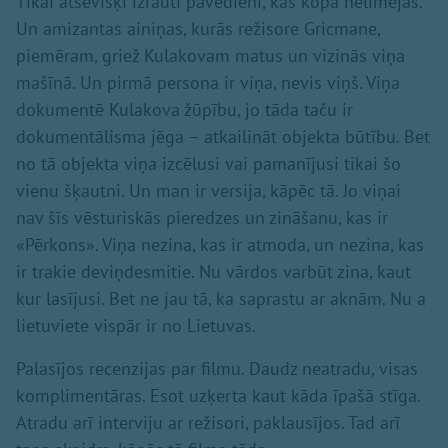
Tikai atsevišķi izrauti pavedieni, kas kopā nelīmējas.
Un amizantas ainiņas, kurās režisore Gricmane,
piemēram, griež Kulakovam matus un vizinās viņa
mašīnā. Un pirmā persona ir viņa, nevis viņš. Viņa
dokumentē Kulakova žūpību, jo tāda taču ir
dokumentālisma jēga – atkailināt objekta būtību. Bet
no tā objekta viņa izcēlusi vai pamanījusi tikai šo
vienu šķautni. Un man ir versija, kāpēc tā. Jo viņai
nav šīs vēsturiskās pieredzes un zināšanu, kas ir
«Pērkons». Viņa nezina, kas ir atmoda, un nezina, kas
ir trakie deviņdesmitie. Nu vārdos varbūt zina, kaut
kur lasījusi. Bet ne jau tā, ka saprastu ar aknām. Nu a
lietuviete vispār ir no Lietuvas.
Palasījos recenzijas par filmu. Daudz neatradu, visas
komplimentāras. Esot uzķerta kaut kāda īpašā stīga.
Atradu arī interviju ar režisori, paklausījos. Tad arī