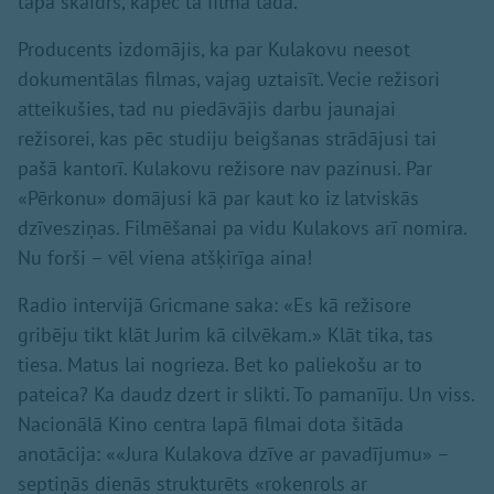
tapa skaidrs, kāpēc tā filma tāda.
Producents izdomājis, ka par Kulakovu neesot
dokumentālas filmas, vajag uztaisīt. Vecie režisori
atteikušies, tad nu piedāvājis darbu jaunajai
režisorei, kas pēc studiju beigšanas strādājusi tai
pašā kantorī. Kulakovu režisore nav pazinusi. Par
«Pērkonu» domājusi kā par kaut ko iz latviskās
dzīvesziņas. Filmēšanai pa vidu Kulakovs arī nomira.
Nu forši – vēl viena atšķirīga aina!
Radio intervijā Gricmane saka: «Es kā režisore
gribēju tikt klāt Jurim kā cilvēkam.» Klāt tika, tas
tiesa. Matus lai nogrieza. Bet ko paliekošu ar to
pateica? Ka daudz dzert ir slikti. To pamanīju. Un viss.
Nacionālā Kino centra lapā filmai dota šitāda
anotācija: ««Jura Kulakova dzīve ar pavadījumu» –
septiņās dienās strukturēts «rokenrols ar