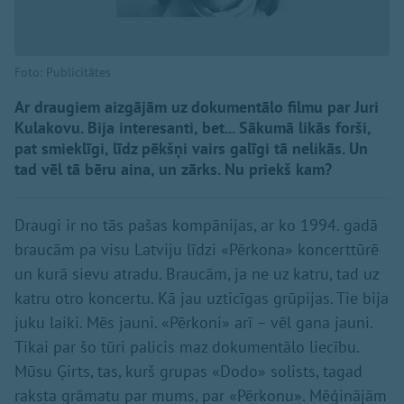
Foto: Publicitātes
Ar draugiem aizgājām uz dokumentālo filmu par Juri
Kulakovu. Bija interesanti, bet... Sākumā likās forši,
pat smieklīgi, līdz pēkšņi vairs galīgi tā nelikās. Un
tad vēl tā bēru aina, un zārks. Nu priekš kam?
Draugi ir no tās pašas kompānijas, ar ko 1994. gadā
braucām pa visu Latviju līdzi «Pērkona» koncerttūrē
un kurā sievu atradu. Braucām, ja ne uz katru, tad uz
katru otro koncertu. Kā jau uzticīgas grūpijas. Tie bija
juku laiki. Mēs jauni. «Pērkoni» arī – vēl gana jauni.
Tikai par šo tūri palicis maz dokumentālo liecību.
Mūsu Ģirts, tas, kurš grupas «Dodo» solists, tagad
raksta grāmatu par mums, par «Pērkonu». Mēģinājām