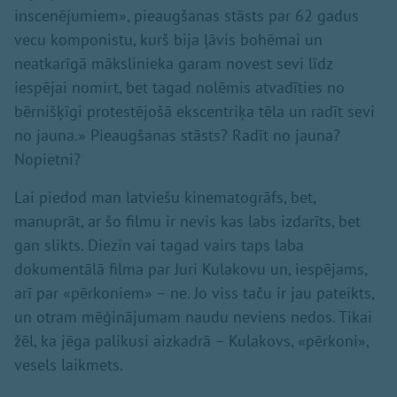
inscenējumiem», pieaugšanas stāsts par 62 gadus
vecu komponistu, kurš bija ļāvis bohēmai un
neatkarīgā mākslinieka garam novest sevi līdz
iespējai nomirt, bet tagad nolēmis atvadīties no
bērnišķīgi protestējošā ekscentriķa tēla un radīt sevi
no jauna.» Pieaugšanas stāsts? Radīt no jauna?
Nopietni?
Lai piedod man latviešu kinematogrāfs, bet,
manuprāt, ar šo filmu ir nevis kas labs izdarīts, bet
gan slikts. Diezin vai tagad vairs taps laba
dokumentālā filma par Juri Kulakovu un, iespējams,
arī par «pērkoniem» – ne. Jo viss taču ir jau pateikts,
un otram mēģinājumam naudu neviens nedos. Tikai
žēl, ka jēga palikusi aizkadrā – Kulakovs, «pērkoni»,
vesels laikmets.