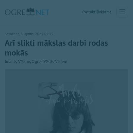
Kontakti
Reklāma
Sestdiena, 5. aprīlis, 2025 09:19
Arī slikti mākslas darbi rodas
mokās
Imants Vīksne, Ogres Vēstis Visiem