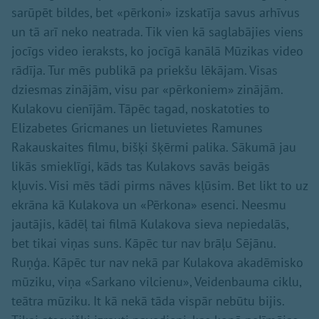
sarūpēt bildes, bet «pērkoni» izskatīja savus arhīvus
un tā arī neko neatrada. Tik vien kā saglabājies viens
jocīgs video ieraksts, ko jocīgā kanālā Mūzikas video
rādīja. Tur mēs publikā pa priekšu lēkājam. Visas
dziesmas zinājām, visu par «pērkoniem» zinājām.
Kulakovu cienījām. Tāpēc tagad, noskatoties to
Elizabetes Gricmanes un lietuvietes Ramunes
Rakauskaites filmu, bišķi šķērmi palika. Sākumā jau
likās smieklīgi, kāds tas Kulakovs savās beigās
kļuvis. Visi mēs tādi pirms nāves kļūsim. Bet likt to uz
ekrāna kā Kulakova un «Pērkona» esenci. Neesmu
jautājis, kādēļ tai filmā Kulakova sieva nepiedalās,
bet tikai viņas suns. Kāpēc tur nav brāļu Sējānu.
Ruņģa. Kāpēc tur nav nekā par Kulakova akadēmisko
mūziku, viņa «Sarkano vilcienu», Veidenbauma ciklu,
teātra mūziku. It kā nekā tāda vispār nebūtu bijis.