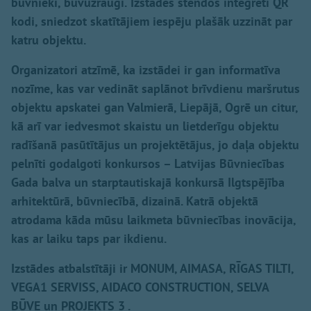
būvnieki, būvuzraugi.
Izstādes stendos integrēti QR
kodi, sniedzot skatītājiem iespēju plašāk uzzināt par
katru objektu.
Organizatori atzīmē, ka izstādei ir gan informatīva
nozīme, kas var vedināt saplānot brīvdienu maršrutus
objektu apskatei gan Valmierā, Liepājā, Ogrē un citur,
kā arī var iedvesmot skaistu un lietderīgu objektu
radīšanā pasūtītājus un projektētājus, jo daļa objektu
pelnīti godalgoti konkursos – Latvijas Būvniecības
Gada balva un starptautiskajā konkursā Ilgtspējība
arhitektūrā, būvniecībā, dizainā. Katrā objektā
atrodama kāda mūsu laikmeta būvniecības inovācija,
kas ar laiku taps par ikdienu.
Izstādes atbalstītāji ir MONUM, AIMASA, RĪGAS TILTI,
VEGA1 SERVISS, AIDACO CONSTRUCTION, SELVA
BŪVE un PROJEKTS 3 .