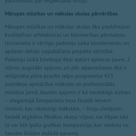
pārdzimstot par respektablu biroju.
Mārupes mūzikas un mākslas skolas pārvērtības
Mārupes mūzikas un mākslas skolas ēka piedzīvojusi
kvalitatīvas arhitektūras un būvniecības pārmaiņas.
Uzsverama ir vērtīgo padomju laika būvelementu un
apdares detaļu saglabāšana projekta attīstībā.
Padomju laikā būvētajai ēkai apkārt apliecas jauns, 2
stāvus augstāks apjoms, un pēc atjaunošanas ēkā ir
ietilpināta pilna prasīto telpu programma 423
audzēkņu apmācībai mākslas un profesionālās
mūzikas jomā. Jaunais apjoms ir kā savdabīgs aizkars
– elegantajā šampanieša toņa fasādē ietverti
simboli, kas raksturīgi mākslām, – līniju zīmējums
fasādē atgādina fiksētus skaņu viļņus, vai tikpat labi
tā var būt īpaša grafikas kompozīcija, kas veidota no
šaurām līnijām dažādā garumā.