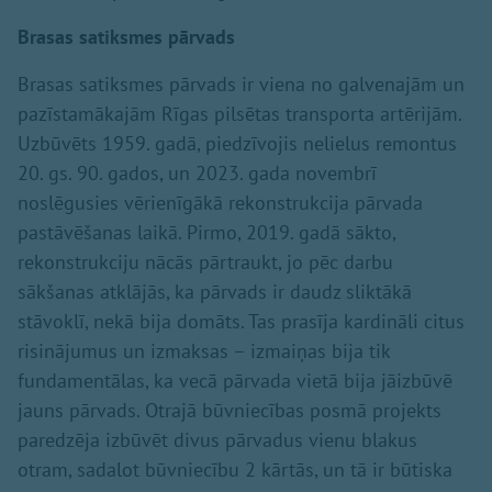
Brasas satiksmes pārvads
Brasas satiksmes pārvads ir viena no galvenajām un
pazīstamākajām Rīgas pilsētas transporta artērijām.
Uzbūvēts 1959. gadā, piedzīvojis nelielus remontus
20. gs. 90. gados, un 2023. gada novembrī
noslēgusies vērienīgākā rekonstrukcija pārvada
pastāvēšanas laikā. Pirmo, 2019. gadā sākto,
rekonstrukciju nācās pārtraukt, jo pēc darbu
sākšanas atklājās, ka pārvads ir daudz sliktākā
stāvoklī, nekā bija domāts. Tas prasīja kardināli citus
risinājumus un izmaksas – izmaiņas bija tik
fundamentālas, ka vecā pārvada vietā bija jāizbūvē
jauns pārvads. Otrajā būvniecības posmā projekts
paredzēja izbūvēt divus pārvadus vienu blakus
otram, sadalot būvniecību 2 kārtās, un tā ir būtiska