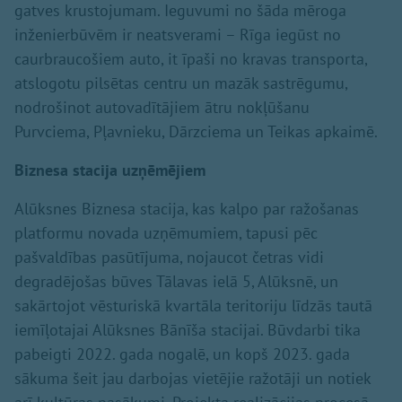
gatves krustojumam. Ieguvumi no šāda mēroga
inženierbūvēm ir neatsverami – Rīga iegūst no
caurbraucošiem auto, it īpaši no kravas transporta,
atslogotu pilsētas centru un mazāk sastrēgumu,
nodrošinot autovadītājiem ātru nokļūšanu
Purvciema, Pļavnieku, Dārzciema un Teikas apkaimē.
Biznesa stacija uzņēmējiem
Alūksnes Biznesa stacija, kas kalpo par ražošanas
platformu novada uzņēmumiem, tapusi pēc
pašvaldības pasūtījuma, nojaucot četras vidi
degradējošas būves Tālavas ielā 5, Alūksnē, un
sakārtojot vēsturiskā kvartāla teritoriju līdzās tautā
iemīļotajai Alūksnes Bānīša stacijai. Būvdarbi tika
pabeigti 2022. gada nogalē, un kopš 2023. gada
sākuma šeit jau darbojas vietējie ražotāji un notiek