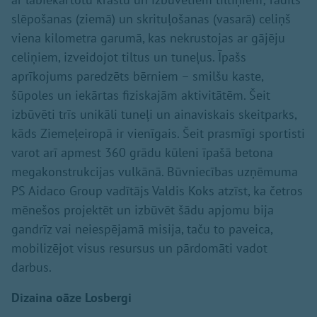
slēpošanas (ziemā) un skrituļošanas (vasarā) celiņš
viena kilometra garumā, kas nekrustojas ar gājēju
celiņiem, izveidojot tiltus un tuneļus. Īpašs
aprīkojums paredzēts bērniem – smilšu kaste,
šūpoles un iekārtas fiziskajām aktivitātēm. Šeit
izbūvēti trīs unikāli tuneļi un ainaviskais skeitparks,
kāds Ziemeļeiropā ir vienīgais. Šeit prasmīgi sportisti
varot arī apmest 360 grādu kūleni īpašā betona
megakonstrukcijas vulkānā. Būvniecības uzņēmuma
PS Aidaco Group vadītājs Valdis Koks atzīst, ka četros
mēnešos projektēt un izbūvēt šādu apjomu bija
gandrīz vai neiespējamā misija, taču to paveica,
mobilizējot visus resursus un pārdomāti vadot
darbus.
Dizaina oāze Losbergi