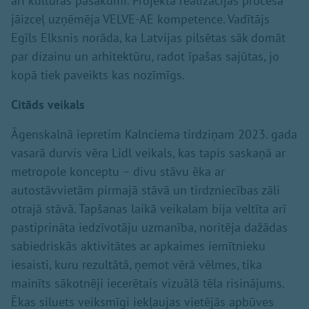
arī kultūras pasākumi. Projekta realizācijas procesā
jāizceļ uzņēmēja VELVE-AE kompetence. Vadītājs
Egīls Elksnis norāda, ka Latvijas pilsētas sāk domāt
par dizainu un arhitektūru, radot īpašas sajūtas, jo
kopā tiek paveikts kas nozīmīgs.
Citāds veikals
Āgenskalnā iepretim Kalnciema tirdziņam 2023. gada
vasarā durvis vēra Lidl veikals, kas tapis saskaņā ar
metropole konceptu – divu stāvu ēka ar
autostāvvietām pirmajā stāvā un tirdzniecības zāli
otrajā stāvā. Tapšanas laikā veikalam bija veltīta arī
pastiprināta iedzīvotāju uzmanība, noritēja dažādas
sabiedriskās aktivitātes ar apkaimes iemītnieku
iesaisti, kuru rezultātā, ņemot vērā vēlmes, tika
mainīts sākotnēji iecerētais vizuālā tēla risinājums.
Ēkas siluets veiksmīgi iekļaujas vietējās apbūves