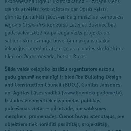
eksponēšana Ogrē ir likumsakarīga – izstādē viens
stends atvēlēts foto stāstam par Ogres Valsts
ģimnāziju, turklāt jāuzsver, ka ģimnāzijas komplekss
ieguvis
Grand Prix
konkursā Latvijas Būvniecības
gada balva 2023 kā parauga vērts projekts un
sabiedriski nozīmīga būve. Ģimnāzija īsā laikā
iekarojusi popularitāti, te vēlas mācīties skolnieki ne
tikai no Ogres novada, bet arī Rīgas.
Šāda veida ceļojošo izstāžu organizatore astoņu
gadu garumā nemainīgi ir biedrība Building Design
and Construction Council (BDCC), Gunitas Jansones
un Agritas Lūses vadībā (
www.buvniekupadome.lv
).
Izstādes vienmēr tiek eksponētas publikas
pulcēšanās vietās – pilsētvidē, pie satiksmes
mezgliem, promenādēs. Cienot būvju īstenotājus, pie
objektiem tiek norādīti pasūtītāji, projektētāji,