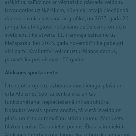
atšķirība, salīdzinot ar vēsturisko pārvada veidolu.
Neraugoties uz šķēršļiem, būvnieki otrajā piegājienā
darbus paveica saskaņā ar grafiku, un 2023. gada 20.
jūnijā, lai atvieglotu nokļūšanu uz Dziesmu un deju
svētkiem, tika atvērta 11. tramvaja satiksme uz
Mežaparku, bet 2023. gada novembrī tika pabeigti
visi darbi. Kvalitatīvi veicot uzturēšanas darbus,
pārvads kalpos vismaz 100 gadus.
Alūksnes sporta centrs
Īstenojot projektu, uzbūvēta mūsdienīga, plaša un
ērta Alūksnes Sporta centra ēka un tās
funkcionēšanai nepieciešamā infrastruktūra.
Nojaukts vecais sporta angārs, tā vietā izveidojot
plašu un ērtu automašīnu stāvlaukumu. Pārbūvēts
blakus esošās Darba ielas posms. Ēkas saimnieki ir
Alūksnes Sporta skola. Jaunā ēka ir būtisks ieguvums