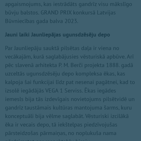
apgaismojums, kas iestrādāts gandrīz visu mākslīgo
būvju balstos. GRAND PRIX konkursā Latvijas
Būvniecības gada balva 2023.
Jauni laiki Jaunliepājas ugunsdzēsēju depo
Par Jaunliepāju sauktā pilsētas daļa ir viena no
vecākajām, kurā saglabājusies vēsturiskā apbūve. Arī
pēc slavenā arhitekta P. M. Berči projekta 1888. gadā
uzceltās ugunsdzēsēju depo kompleksa ēkas, kas
kalpoja šai funkcijai līdz pat nesenai pagātnei, kad to
izsolē iegādājās VEGA 1 Serviss. Ēkas iegādes
iemesls bija tās izdevīgais novietojums pilsētvidē un
gandrīz taustāmais kultūras mantojuma šarms, kuru
konceptuāli bija vēlme saglabāt. Vēsturiski izcilākā
ēka ir vecais depo, tā iekštelpas piedzīvojušas
pārsteidzošas pārmaiņas, no noplukuša nama