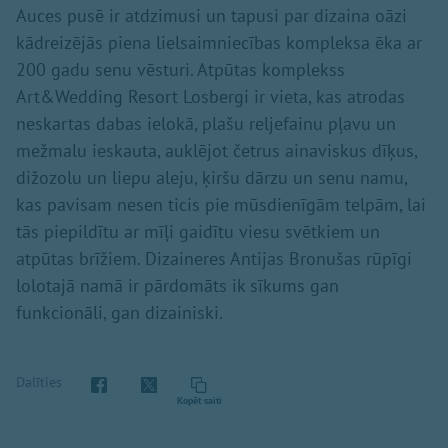
Auces pusē ir atdzimusi un tapusi par dizaina oāzi
kādreizējās piena lielsaimniecības kompleksa ēka ar
200 gadu senu vēsturi. Atpūtas komplekss
Art&Wedding Resort Losbergi ir vieta, kas atrodas
neskartas dabas ielokā, plašu reljefainu pļavu un
mežmalu ieskauta, auklējot četrus ainaviskus dīķus,
dižozolu un liepu aleju, ķiršu dārzu un senu namu,
kas pavisam nesen ticis pie mūsdienīgām telpām, lai
tās piepildītu ar mīļi gaidītu viesu svētkiem un
atpūtas brīžiem. Dizaineres Antijas Bronušas rūpīgi
lolotajā namā ir pārdomāts ik sīkums gan
funkcionāli, gan dizainiski.
Dalīties
Kopēt saiti