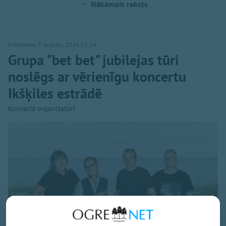
Nākamais raksts
Piektdiena, 7. augusts, 2026 13:54
Grupa "bet bet" jubilejas tūri
noslēgs ar vērienīgu koncertu
Ikšķiles estrādē
Koncerta organizatori