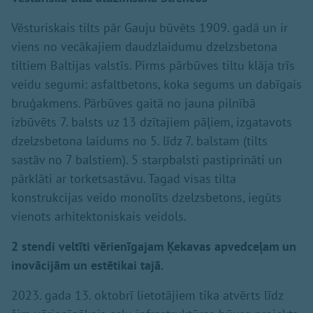
Vēsturiskais tilts pār Gauju būvēts 1909. gadā un ir
viens no vecākajiem daudzlaidumu dzelzsbetona
tiltiem Baltijas valstīs. Pirms pārbūves tiltu klāja trīs
veidu segumi: asfaltbetons, koka segums un dabīgais
bruģakmens. Pārbūves gaitā no jauna pilnībā
izbūvēts 7. balsts uz 13 dzītajiem pāļiem, izgatavots
dzelzsbetona laidums no 5. līdz 7. balstam (tilts
sastāv no 7 balstiem). 5 starpbalsti pastiprināti un
pārklāti ar torketsastāvu. Tagad visas tilta
konstrukcijas veido monolīts dzelzsbetons, iegūts
vienots arhitektoniskais veidols.
2 stendi veltīti vērienīgajam Ķekavas apvedceļam un
inovācijām un estētikai tajā.
2023. gada 13. oktobrī lietotājiem tika atvērts līdz