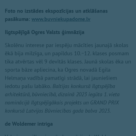
Foto no izstādes ekspozīcijas un atklāšanas
pasākuma:
www.buvniekupadome.lv
Ilgtspējīgā Ogres Valsts ģimnāzija
Skolēnu interese par iespēju mācīties jaunajā skolas
ēkā bija milzīga, un papildus 10.−12. klases posmam
tika atvērtas vēl 9 devītās klases. Jaunā skolas ēka un
sporta bāze apliecina, ka Ogres novadā Egila
Helmaņa vadībā pamatīgi strādā, lai jauniešiem
iedotu pašu labāko.
Baltijas konkursā Ilgtspējība
arhitektūrā, būvniecībā, dizainā 2023 iegūta 1. vieta
nominācijā Ilgtspējīgākais projekts un GRAND PRIX
konkursā Latvijas Būvniecības gada balva 2023.
de Woldemer intriga