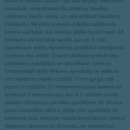
šobrīd ir unikāls Latvijā – tas dod iespēju ievērojami
samazināt minerālmateriālu patēriņu, būvējot
uzbērumu šaurās vietās, un rada estētiski baudāmu
risinājumu. Vēl jāmin Latvijai unikālas saliekamās
betona caurtekas, kas lietotas gājēju tunelī trases 14.
kilometrā pie Ostvalda kanāla, gan arī 4 citās
pamattrases vietās. Apvedceļā uzstādītas inteliģentās
sistēmas, kas atbilst Eiropas labākajai praksei ceļu
satiksmes uzraudzības un uzturēšanas jomā un
fundamentāli atšķir Ķekavas apvedceļu no jebkura
cita ceļubūves objekta Latvijā. 17 km garajā ceļa
posmā ir uzstādīta 21 videonovērošanas kamera un
izvietotas 2 meteostacijas, kas ik 5 minūtes sniedz
aktuālo informāciju par laika apstākļiem. No dizaina
puses uzmanības vērts ir gājēju tilts apvedceļa 10.
kilometrā, kura sarkanās metāla konstrukcijas piedod
elegantus akcentus un dinamiku, un dekoratīvais