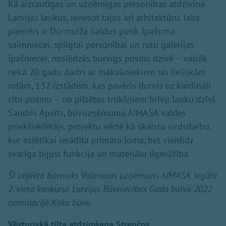
Kā aizrautīgas un uzņēmīgas personības atdzīvina
Latvijas laukus, ienesot tajos arī arhitektūru, labs
piemērs ir Dūrmuiža Saldus pusē. Īpašuma
saimniecei, spilgtai personībai un rotu galerijas
īpašniecei, noslēdzās burvīgs posms dzīvē – vairāk
nekā 20 gadu darbs ar māksliniekiem un lieliskām
rotām, 132 izstādēm, kas pavēris durvis uz kardināli
citu posmu – no pilsētas trokšņiem brīvu lauku dzīvi.
Sandris Apsīts, būvuzņēmuma AIMASA valdes
priekšsēdētājs, projektu vērtē kā skaistu sirdsdarbu,
kur estētikai ierādīta primāra loma, bet vienlīdz
svarīga bijusi funkcija un materiālu ilgmūžība.
Šī objekta būvnieks Valmieras uzņēmums AIMASA. Iegūta
2. vieta konkursā Latvijas Būvniecības Gada balva 2022
nominācijā Koka būve.
Vēsturiskā tilta atdzimšana Strenčos