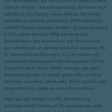
šim vērienīgākais ceļu infrastruktūras būves projekts
Latvijas vēsturē – Ķekavas apvedceļš, kur pirmo reizi
Latvijā, arī triju Baltijas valstu mērogā, tika lietots
publiskās un privātās partnerības (PPP) realizācijas
modelis. Projekta kopējais budžets 20 gadu griezumā
ir 250 miljoni eiro (bez PVN), kas ietver gan
projektēšanas, gan būvniecības, gan finansēšanas,
gan uzturēšanas un atpakaļnodošanas izmaksas. Pēc
22 mēnešu būvdarbiem tapis 17,2 km garais ceļš,
kurā atļautā ātruma posmi dažviet sasniedz 120 km.
Kopumā trasē ir deviņi dažādi rotācijas apļi, pieci
divlīmeņu pārvadi, trīs tuneļi, gājēju tilts un četras
lielizmēra caurtekas, vairāk nekā 20 km paralēlo ceļu
un gandrīz 8 km gājēju un velo infrastruktūras.
Viens pārvads veidots no MSE (Mechanically
stabilized earth) sienām, un šis konstrukcijas veids