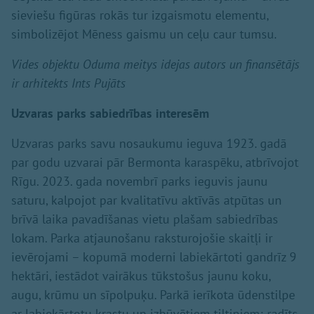
sieviešu figūras rokās tur izgaismotu elementu,
simbolizējot Mēness gaismu un ceļu caur tumsu.
Vides objektu Oduma meitys idejas autors un finansētājs
ir arhitekts Ints Pujāts
Uzvaras parks sabiedrības interesēm
Uzvaras parks savu nosaukumu ieguva 1923. gadā
par godu uzvarai pār Bermonta karaspēku, atbrīvojot
Rīgu. 2023. gada novembrī parks ieguvis jaunu
saturu, kalpojot par kvalitatīvu aktīvās atpūtas un
brīvā laika pavadīšanas vietu plašam sabiedrības
lokam. Parka atjaunošanu raksturojošie skaitļi ir
ievērojami – kopumā moderni labiekārtoti gandrīz 9
hektāri, iestādot vairākus tūkstošus jaunu koku,
augu, krūmu un sīpolpuķu. Parkā ierīkota ūdenstilpe
ar labiekārtotu krastu un izbūvētiem tiltiņiem; radīts