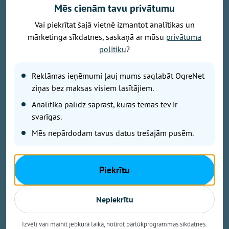
Mēs cienām tavu privātumu
Vai piekrītat šajā vietnē izmantot analītikas un
mārketinga sīkdatnes, saskaņā ar mūsu
privātuma
politiku
?
Publicitātes foto
Savu 35 gadu jubilejai veltīto koncerttūri, kuras
Reklāmas ieņēmumi ļauj mums saglabāt OgreNet
pamatā ir šā gada jubilāra Maestro Raimonda Paula
ziņas bez maksas visiem lasītājiem.
zelta repertuārs, grupa “bet bet” noslēgs 29. augustā
Analītika palīdz saprast, kuras tēmas tev ir
ar vērienīgu koncertu Ikšķiles estrādē. Koncerta
svarīgas.
sākums – plkst. 19.00.
Mēs nepārdodam tavus datus trešajām pusēm.
Koncertā skanēs gan iemīļotās dziesmas “Nepārmet
man”, “Mazs cinītis”, “Mežrozīte”, “Mēmā dziesma”,
Piekrītu
“Dziesmiņa par dzīvošanu”, “Kamēr svecītes deg”,
“Vasara nebeigsies nekad” u.c., gan arī fragmenti no
Nepiekrītu
Raimonda Paula un Jāņa Petera dziesmu cikla “Pērļu
zvejnieks”. Tāpat koncerta programmā iekļautas arī
Izvēli vari mainīt jebkurā laikā, notīrot pārlūkprogrammas sīkdatnes.