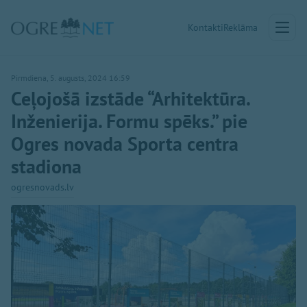
Kontakti
Reklāma
Pirmdiena, 5. augusts, 2024 16:59
Ceļojošā izstāde “Arhitektūra.
Inženierija. Formu spēks.” pie
Ogres novada Sporta centra
stadiona
ogresnovads.lv