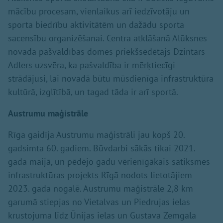
mācību procesam, vienlaikus arī iedzīvotāju un
sporta biedrību aktivitātēm un dažādu sporta
sacensību organizēšanai. Centra atklāšanā Alūksnes
novada pašvaldības domes priekšsēdētājs Dzintars
Adlers uzsvēra, ka pašvaldība ir mērķtiecīgi
strādājusi, lai novadā būtu mūsdienīga infrastruktūra
kultūrā, izglītībā, un tagad tāda ir arī sportā.
Austrumu maģistrāle
Rīga gaidīja Austrumu maģistrāli jau kopš 20.
gadsimta 60. gadiem. Būvdarbi sākās tikai 2021.
gada maijā, un pēdējo gadu vērienīgākais satiksmes
infrastruktūras projekts Rīgā nodots lietotājiem
2023. gada nogalē. Austrumu maģistrāle 2,8 km
garumā stiepjas no Vietalvas un Piedrujas ielas
krustojuma līdz Ūnijas ielas un Gustava Zemgala