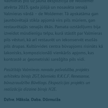
Valmieras pilī uz jaunā ekspozīcija de Woldemer
atvērta 2023. gada jūlijā un nosaukta senajā
Valmieras vārdā – de Woldemer. Tā apskatāma gan
jaunbūvētajā stikla apjomā virs pils mūriem, gan
restaurētajās senajās ēkās. Pamata uzstādījums bija
izveidot mūsdienīgu telpu, kurā stāstīt par Valmieras
pils vēsturi, kā arī restaurēt un iekonservēt esošās
pils drupas. Kultūrvides centra būvapjoms risināts kā
lakonisks, kompozicionāli vienkāršs apjoms, kas
kontrastē ar ģeometriski sarežģīto pils vidi.
Pasūtītājs Valmieras novada pašvaldība, projekts
arhitektu birojs ZGT, būvnieks R.K.C.F. Renesanse,
būvuzraudzība Būvēlogs. Ekspozīcijas projekts un
realizācija dizaina birojs H2E.
Dzīve. Māksla. Daba. Dūrmuiža