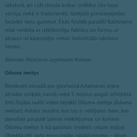
raksturā, arī Lidl zīmola krāsai izvēlēta cita toņu
versija, nekā ir tradicionāli, tādējādi pieskaņojoties
fasādes toņu gammai. Ēkas fasāde paralēli Kalnciema
ielai veidota ar izteiksmīgu faktūru un formu, ar
atsauci uz kādreizējo vietas industriālā rakstura
šarmu.
Būvnieks Valmieras uzņēmums Aimasa.
Oduma meitys
Rēzeknes novadā pie gleznainā Adamovas ezera
atrodas unikāli, vairāk nekā 5 metrus augsti arhitekta
Inta Pujāta radīti vides objekti Oduma meitys (Ādama
meitas). Autors skaidro, kas tas ir veltījums tiem, kas
devušies pasaulē laimes meklējumos un kuriem
Oduma meitys ir kā gaismas simbols ceļam mājup.
Objekta tēli rada emocionālu pārdzīvojumu – divas