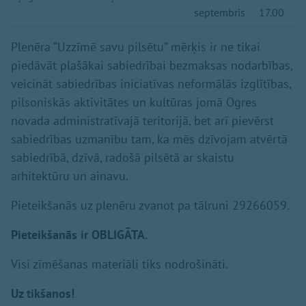
septembris
17.00
Plenēra “Uzzīmē savu pilsētu” mērķis ir ne tikai
piedāvāt plašākai sabiedrībai bezmaksas nodarbības,
veicināt sabiedrības iniciatīvas neformālās izglītības,
pilsoniskās aktivitātes un kultūras jomā Ogres
novada administratīvajā teritorijā, bet arī pievērst
sabiedrības uzmanību tam, ka mēs dzīvojam atvērtā
sabiedrībā, dzīvā, radošā pilsētā ar skaistu
arhitektūru un ainavu.
Pieteikšanās uz plenēru zvanot pa tālruni 29266059.
Pieteikšanās ir OBLIGĀTA.
Visi zīmēšanas materiāli tiks nodrošināti.
Uz tikšanos!