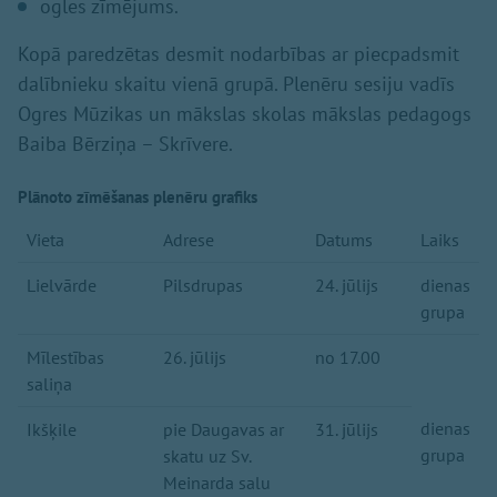
ogles zīmējums.
Kopā paredzētas desmit nodarbības ar piecpadsmit
dalībnieku skaitu vienā grupā. Plenēru sesiju vadīs
Ogres Mūzikas un mākslas skolas mākslas pedagogs
Baiba Bērziņa – Skrīvere.
Plānoto zīmēšanas plenēru grafiks
Vieta
Adrese
Datums
Laiks
Lielvārde
Pilsdrupas
24. jūlijs
dienas
grupa
Mīlestības
26. jūlijs
no 17.00
saliņa
dienas
Ikšķile
pie Daugavas ar
31. jūlijs
grupa
skatu uz Sv.
Meinarda salu