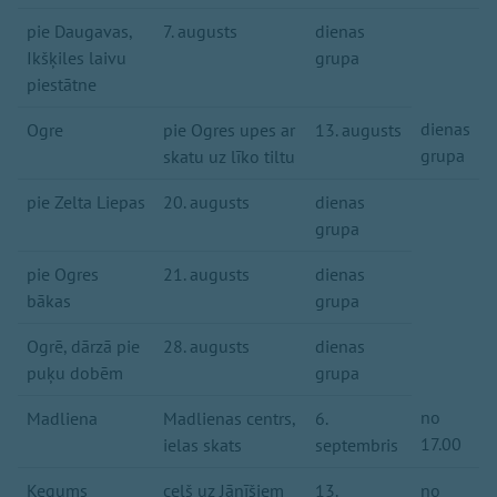
pie Daugavas,
7. augusts
dienas
Ikšķiles laivu
grupa
piestātne
dienas
Ogre
pie Ogres upes ar
13. augusts
grupa
skatu uz līko tiltu
pie Zelta Liepas
20. augusts
dienas
grupa
pie Ogres
21. augusts
dienas
bākas
grupa
Ogrē, dārzā pie
28. augusts
dienas
puķu dobēm
grupa
no
Madliena
Madlienas centrs,
6.
17.00
ielas skats
septembris
Ķegums
ceļš uz Jānīšiem
13.
no