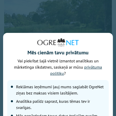
Mēs cienām tavu privātumu
Vai piekrītat šajā vietnē izmantot analītikas un
mārketinga sīkdatnes, saskaņā ar mūsu
privātuma
Attēls: Ogres novads
politiku
?
Ogres novada Mazozolu pagasts ierindojies piektajā
vietā starp Latvijas zaļākajiem pagastiem - šeit
Reklāmas ieņēmumi ļauj mums saglabāt OgreNet
bioloģiski tiek apsaimniekoti 73,4 % no visas
ziņas bez maksas visiem lasītājiem.
lauksaimniecībā izmantojamās zemes. Tas ir vairāk
Analītika palīdz saprast, kuras tēmas tev ir
nekā trīsarpus reizes virs valsts vidējā rādītāja un
svarīgas.
vienīgais Ogres novada pagasts, kas iekļuvis
Mēs nepārdodam tavus datus trešajām pusēm.