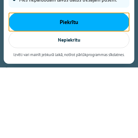
prestižajā BIO TOP 10 sarakstā pēc bioloģiski
sertificētās lauksaimniecības zemes platības
īpatsvara. Šāds sasniegums apliecina, ka Mazozolu
Piekrītu
pusē bioloģiskā saimniekošana kļuvusi par
dominējošo lauksaimniecības praksi – gandrīz trīs
ceturtdaļās lauku netiek izmantoti minerālmēsli un
Nepiekrītu
sintētiskie pesticīdi, kas nāk par labu gan videi, gan
vietējiem iedzīvotājiem un saimniekiem.
Izvēli vari mainīt jebkurā laikā, notīrot pārlūkprogrammas sīkdatnes.
Šie dati izriet no Latvijas Bioloģiskās
lauksaimniecības asociācijas (LBLA) apkopotā
administratīvo teritoriju BIO TOP 500, kas publicēts
nozares žurnāla "BIOLOĢISKI" jaunākajā numurā.
Saraksts veidots pēc Lauku atbalsta dienesta
statistikas par lauksaimniecībā izmantojamās zemes
platībām, kas 2026. gadā pieteiktas atbalstam.
Pirmo reizi divi novadi pārsniedz 40 % atzīmi