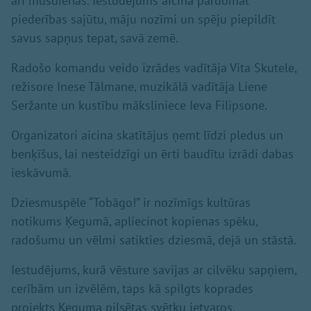
arī mūsdienās. Iestudējums aicina pārdomāt
piederības sajūtu, māju nozīmi un spēju piepildīt
savus sapņus tepat, savā zemē.
Radošo komandu veido izrādes vadītāja Vita Skutele,
režisore Inese Tālmane, muzikālā vadītāja Liene
Seržante un kustību māksliniece Ieva Filipsone.
Organizatori aicina skatītājus ņemt līdzi pledus un
benķīšus, lai nesteidzīgi un ērti baudītu izrādi dabas
ieskāvumā.
Dziesmuspēle “Tobāgo!” ir nozīmīgs kultūras
notikums Ķegumā, apliecinot kopienas spēku,
radošumu un vēlmi satikties dziesmā, dejā un stāstā.
Iestudējums, kurā vēsture savijas ar cilvēku sapņiem,
cerībām un izvēlēm, taps kā spilgts koprades
projekts Ķeguma pilsētas svētku ietvaros.