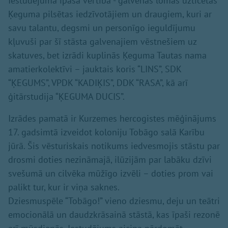
Iestudējuma īpašā vērtība - galvenās lomas uzticētas
Ķeguma pilsētas iedzīvotājiem un draugiem, kuri ar
savu talantu, degsmi un personīgo ieguldījumu
kļuvuši par šī stāsta galvenajiem vēstnešiem uz
skatuves, bet izrādi kuplinās Ķeguma Tautas nama
amatierkolektīvi – jauktais koris “LINS”, SDK
“ĶEGUMS”, VPDK “KADIĶIS”, DDK “RASA”, kā arī
ģitārstudija “ĶEGUMA DUCIS”.
Izrādes pamatā ir Kurzemes hercogistes mēģinājums
17. gadsimtā izveidot koloniju Tobāgo salā Karību
jūrā. Šis vēsturiskais notikums iedvesmojis stāstu par
drosmi doties nezināmajā, ilūzijām par labāku dzīvi
svešumā un cilvēka mūžīgo izvēli – doties prom vai
palikt tur, kur ir viņa saknes.
Dziesmuspēle “Tobāgo!” vieno dziesmu, deju un teātri
emocionālā un daudzkrāsainā stāstā, kas īpaši rezonē