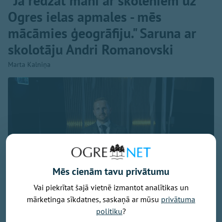
"Ja redzat mani ar skolēniem uz
Ogres ielas apmales - mēs
mācāmies ģeogrāfiju." Saruna ar
skolotāju Andri Romanovski
Marta Kalniņa
Mēs cienām tavu privātumu
Vai piekrītat šajā vietnē izmantot analītikas un
mārketinga sīkdatnes, saskaņā ar mūsu
privātuma
politiku
?