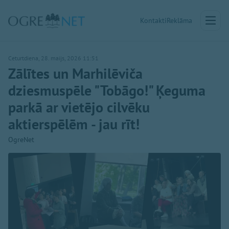
Kontakti
Reklāma
Ceturtdiena, 28. maijs, 2026 11:51
Zālītes un Marhilēviča
dziesmuspēle "Tobāgo!" Ķeguma
parkā ar vietējo cilvēku
aktierspēlēm - jau rīt!
OgreNet