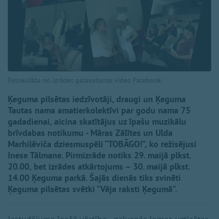
Fotokolāža no izrādes gatavošanas video Facebook
Ķeguma pilsētas iedzīvotāji, draugi un Ķeguma
Tautas nama amatierkolektīvi par godu nama 75
gadadienai, aicina skatītājus uz īpašu muzikālu
brīvdabas notikumu - Māras Zālītes un Ulda
Marhilēviča dziesmuspēli “TOBĀGO!”, ko režisējusi
Inese Tālmane. Pirmizrāde notiks 29. maijā plkst.
20.00, bet izrādes atkārtojums – 30. maijā plkst.
14.00 Ķeguma parkā. Šajās dienās tiks svinēti
Ķeguma pilsētas svētki "Vēja raksti Ķegumā".