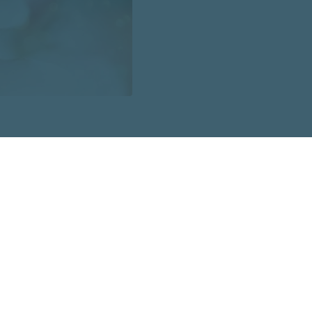
kumā valsts teritorijai atkal pietuvosies jauns ciklons - 
ietu.
pēcpusdienas Latvijas teritoriju sāks un otrdien turpinās 
ritorijas lielākajā daļā līs, vietām gaidāms arī pērkona nega
rens dienvidu, dienvidrietumu vējš, kas otrdien no pēcpus
emeļrietumiem, rietumiem. Vējš rietumu un centrālajos raj