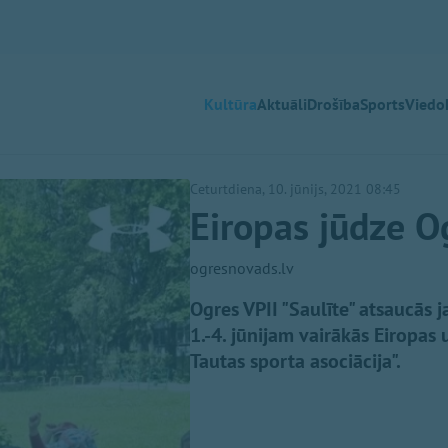
Kultūra
Aktuāli
Drošība
Sports
Viedok
Ceturtdiena, 10. jūnijs, 2021 08:45
Eiropas jūdze Og
ogresnovads.lv
Ogres VPII "Saulīte" atsaucās ja
1.-4. jūnijam vairākās Eiropas
Tautas sporta asociācija".