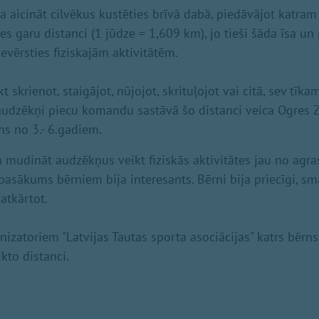
a aicināt cilvēkus kustēties brīvā dabā, piedāvājot katram
es garu distanci (1 jūdze = 1,609 km), jo tieši šāda īsa u
evērsties fiziskajām aktivitātēm.
t skrienot, staigājot, nūjojot, skrituļojot vai citā, sev tīka
 audzēkņi piecu komandu sastāvā šo distanci veica Ogres 
s no 3.- 6.gadiem.
a mudināt audzēkņus veikt fiziskās aktivitātes jau no agra
asākums bērniem bija interesants. Bērni bija priecīgi, sma
atkārtot.
zatoriem "Latvijas Tautas sporta asociācijas" katrs bēr
ikto distanci.