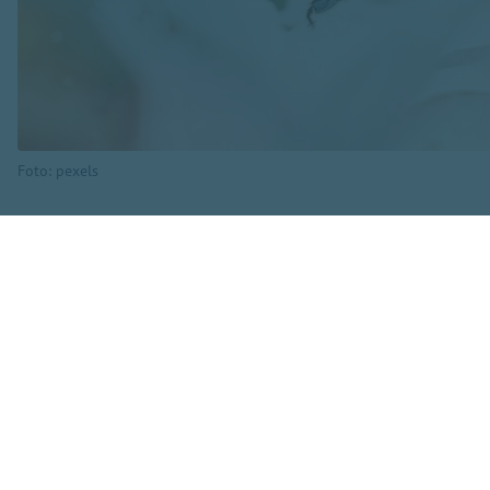
Foto: pexels
Nākamās nedēļas sā
mākoņi, kas nesīs l
Pirmdien sākot no 
zona, līdz ar to te
Pūtīs lēns līdz mē
iegriezīsies no zi