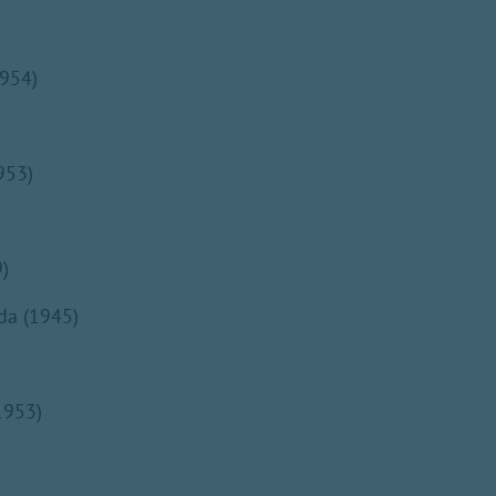
1954)
953)
9)
da (1945)
1953)