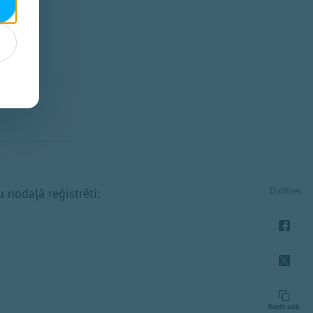
Dalīties
 nodaļā reģistrēti:
Kopēt saiti