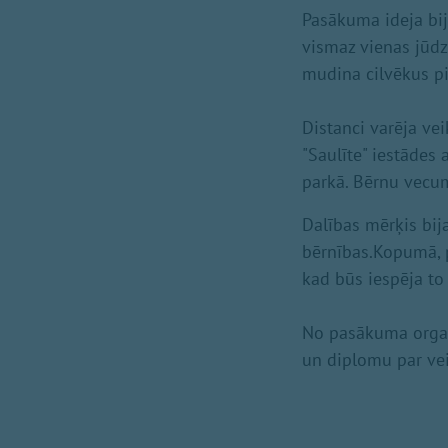
Pasākuma ideja bij
vismaz vienas jūdz
mudina cilvēkus pi
Distanci varēja veik
"Saulīte" iestādes
parkā. Bērnu vecum
Dalības mērķis bij
bērnības.Kopumā, p
kad būs iespēja to 
No pasākuma organi
un diplomu par ve