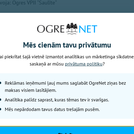
oja: Ogres VPII "Saulīte"
Nākamais raksts
Mēs cienām tavu privātumu
Svētdiena, 9. augusts, 2026 19:56
ai piekrītat šajā vietnē izmantot analītikas un mārketinga sīkdatne
Nedēļas laikā O
saskaņā ar mūsu
privātuma politiku
?
jaundzimušo ska
Reklāmas ieņēmumi ļauj mums saglabāt OgreNet ziņas bez
novadnieku
maksas visiem lasītājiem.
Analītika palīdz saprast, kuras tēmas tev ir svarīgas.
OgreNet / OVV
Mēs nepārdodam tavus datus trešajām pusēm.
No 30. jūlija līdz 5. augusta
nodaļā reģistrēti 4 jaundzimu