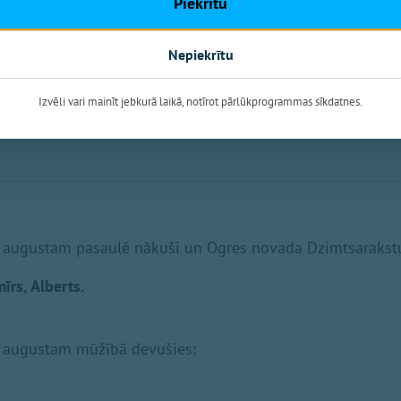
Piekrītu
Nepiekrītu
Izvēli vari mainīt jebkurā laikā, notīrot pārlūkprogrammas sīkdatnes.
 5. augustam pasaulē nākuši un Ogres novada Dzimtsarakstu
īrs, Alberts.
 5. augustam mūžībā devušies: