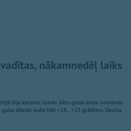
zvadītas, nākamnedēļ laiks
vijā bija karstas, tomēr silto gaisa masu nomainīs
aiss dienās iesils līdz +18...+21 grādiem, liecina