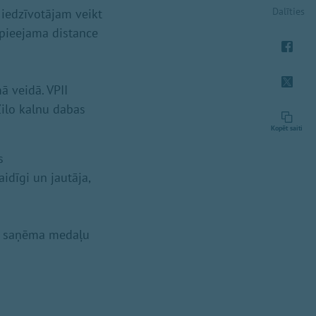
Dalīties
 iedzīvotājam veikt
n pieejama distance
mā veidā. VPII
Zilo kalnu dabas
Kopēt saiti
s
idīgi un jautāja,
ns saņēma medaļu