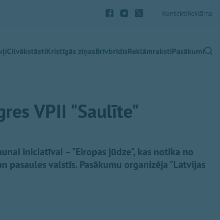
Kontakti
Reklāma
ļi
Cilvēkstāsti
Kristīgās ziņas
Brīvbrīdis
Reklāmraksti
Pasākumi
res VPII "Saulīte"
unai iniciatīvai – "Eiropas jūdze", kas notika no
 un pasaules valstīs. Pasākumu organizēja "Latvijas