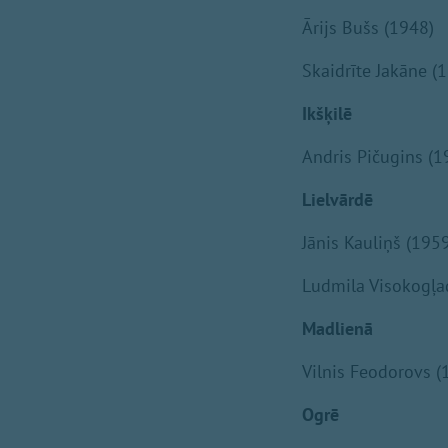
Ārijs Bušs (1948)
Skaidrīte Jakāne (
Ikšķilē
Andris Pičugins (1
Lielvārdē
Jānis Kauliņš (195
Ludmila Visokogļa
Madlienā
Vilnis Feodorovs (
Ogrē