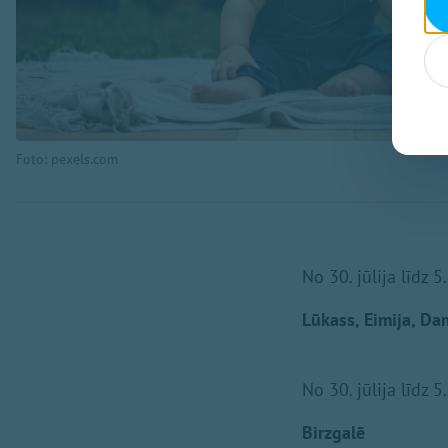
Foto: pexels.com
No 30. jūlija līdz
Lūkass, Eimija, Dam
No 30. jūlija līdz
Birzgalē