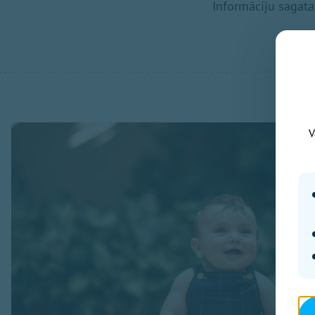
Informāciju sagatav
V