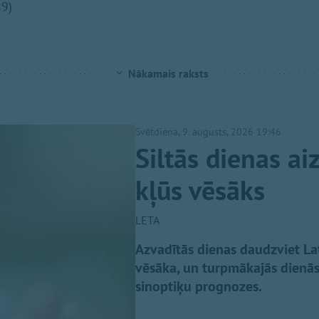
89)
Nākamais raksts
Svētdiena, 9. augusts, 2026 19:46
Siltās dienas ai
kļūs vēsāks
LETA
Azvadītās dienas daudzviet Lat
vēsāka, un turpmākajās dienās g
sinoptiķu prognozes.