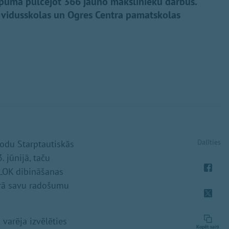
kopumā pulcējot 366 jauno mākslinieku darbus.
es vidusskolas un Ogres Centra pamatskolas
Dalīties
godu Starptautiskās
 jūnijā, taču
, LOK dibināšanas
urā savu radošumu
varēja izvēlēties
Kopēt saiti