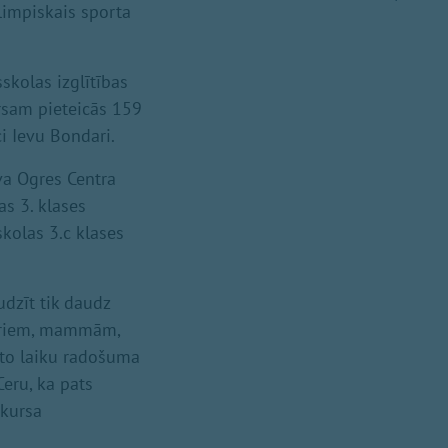
limpiskais sporta
skolas izglītības
ursam pieteicās 159
ci Ievu Bondari.
uva Ogres Centra
as 3. klases
skolas 3.c klases
dzīt tik daudz
toriem, mammām,
īto laiku radošuma
Ceru, ka pats
nkursa