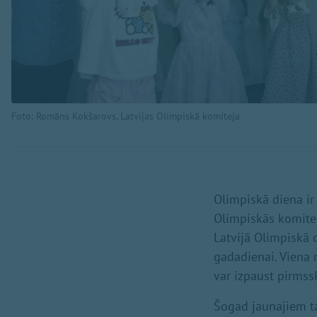
Foto: Romāns Kokšarovs, Latvijas Olimpiskā komiteja
Olimpiskā diena ir
Olimpiskās komitej
Latvijā Olimpiskā d
gadadienai. Viena 
var izpaust pirmss
Šogad jaunajiem ta