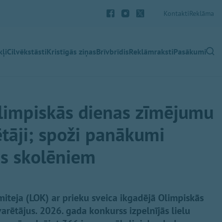
Kontakti
Reklāma
ļi
Cilvēkstāsti
Kristīgās ziņas
Brīvbrīdis
Reklāmraksti
Pasākumi
Olimpiskās dienas zīmējumu
tāji; spoži panākumi
es skolēniem
omiteja (LOK) ar prieku sveica ikgadējā Olimpiskās
rētājus. 2026. gada konkurss izpelnījās lielu