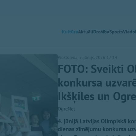
Kultūra
Aktuāli
Drošība
Sports
Viedok
Piektdiena, 5. jūnijs, 2026 17:14
FOTO: Sveikti 
konkursa uzvarē
Ikšķiles un Ogr
OgreNet
4. jūnijā Latvijas Olimpiskā k
dienas zīmējumu konkursa uzva