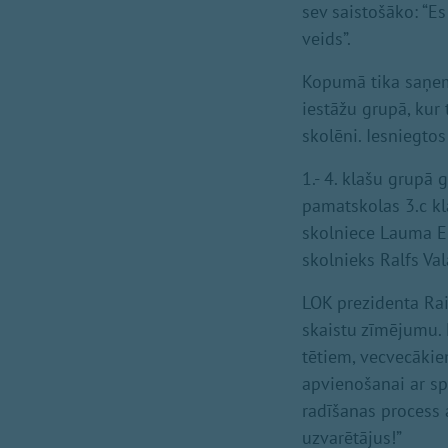
sev saistošāko: “E
veids”.
Kopumā tika saņemt
iestāžu grupā, kur
skolēni. Iesniegtos
1.- 4. klašu grupā 
pamatskolas 3.c kla
skolniece Lauma El
skolnieks Ralfs Val
LOK prezidenta Rai
skaistu zīmējumu. 
tētiem, vecvecākie
apvienošanai ar spo
radīšanas process a
uzvarētājus!”