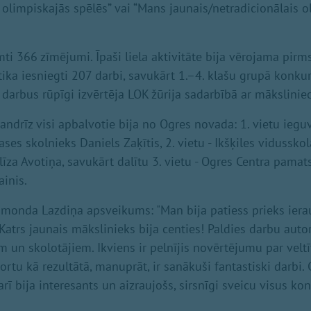
s olimpiskajās spēlēs” vai “Mans jaunais/netradicionālais o
i 366 zīmējumi. Īpaši liela aktivitāte bija vērojama pirms
 tika iesniegti 207 darbi, savukārt 1.–4. klašu grupā konk
 darbus rūpīgi izvērtēja LOK žūrija sadarbībā ar mākslinie
gandrīz visi apbalvotie bija no Ogres novada: 1. vietu ieg
ses skolnieks Daniels Zaķītis, 2. vietu - Ikšķiles vidusskol
īza Avotiņa, savukārt dalītu 3. vietu - Ogres Centra pamat
ainis.
monda Lazdiņa apsveikums: "Man bija patiess prieks ierau
Katrs jaunais mākslinieks bija centies! Paldies darbu au
m un skolotājiem. Ikviens ir pelnījis novērtējumu par velt
rtu kā rezultātā, manuprāt, ir sanākuši fantastiski darbi. 
rī bija interesants un aizraujošs, sirsnīgi sveicu visus ko