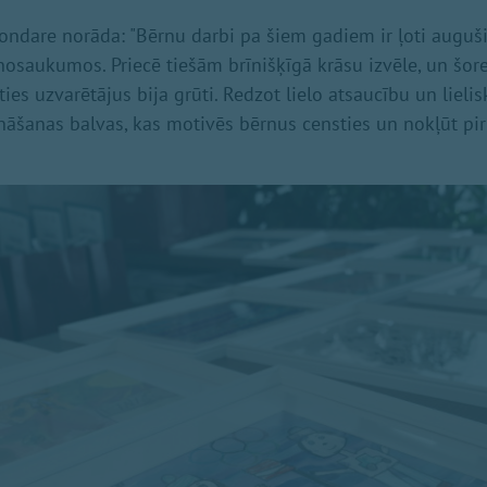
ondare norāda: "Bērnu darbi pa šiem gadiem ir ļoti auguš
 nosaukumos. Priecē tiešām brīnišķīgā krāsu izvēle, un šore
ties uzvarētājus bija grūti. Redzot lielo atsaucību un lieli
ināšanas balvas, kas motivēs bērnus censties un nokļūt pir