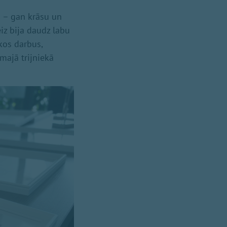
i – gan krāsu un
iz bija daudz labu
skos darbus,
majā trijniekā