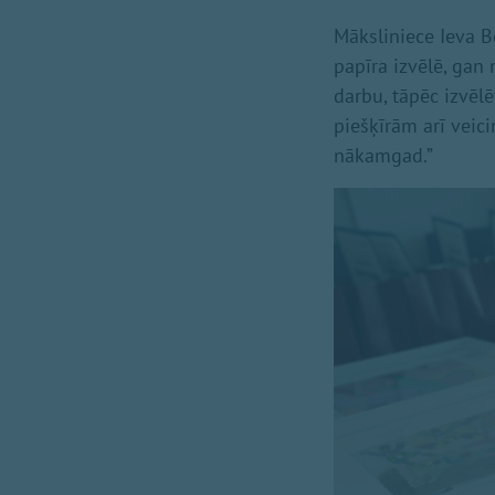
Māksliniece Ieva B
papīra izvēlē, gan
darbu, tāpēc izvēlē
piešķīrām arī veic
nākamgad.”