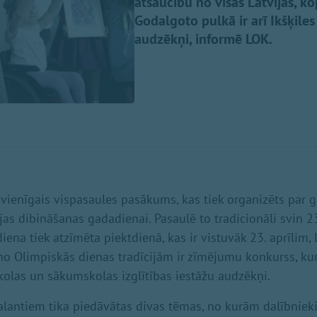
atsaucību no visas Latvijas, 
Godalgoto pulkā ir arī Ikšķil
audzēkņi, informē LOK.
 vienīgais vispasaules pasākums, kas tiek organizēts par 
as dibināšanas gadadienai. Pasaulē to tradicionāli svin 23.
iena tiek atzīmēta piektdienā, kas ir vistuvāk 23. aprīlim
no Olimpiskās dienas tradīcijām ir zīmējumu konkurss, k
kolas un sākumskolas izglītības iestāžu audzēkņi.
lantiem tika piedāvātas divas tēmas, no kurām dalībnieki 