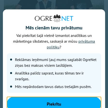
Mēs cienām tavu privātumu
Vai piekrītat šajā vietnē izmantot analītikas un
mārketinga sīkdatnes, saskaņā ar mūsu
privātuma
politiku
?
Publicitātes foto
Savu 35 gadu jubilejai veltīto koncerttūri, kuras
Reklāmas ieņēmumi ļauj mums saglabāt OgreNet
pamatā ir šā gada jubilāra Maestro Raimonda Paula
ziņas bez maksas visiem lasītājiem.
zelta repertuārs, grupa “bet bet” noslēgs 29. augustā
Analītika palīdz saprast, kuras tēmas tev ir
ar vērienīgu koncertu Ikšķiles estrādē. Koncerta
svarīgas.
sākums – plkst. 19.00.
Mēs nepārdodam tavus datus trešajām pusēm.
Koncertā skanēs gan iemīļotās dziesmas “Nepārmet
man”, “Mazs cinītis”, “Mežrozīte”, “Mēmā dziesma”,
Piekrītu