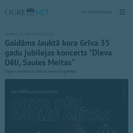
Kontakti
Reklāma
Otrdiena, 22. aprīlis, 2025 13:01
Gaidāms Jauktā kora Grīva 35
gadu jubilejas koncerts "Dieva
Dēli, Saules Meitas"
Ogres novada Kultūras centrs/OgreNet