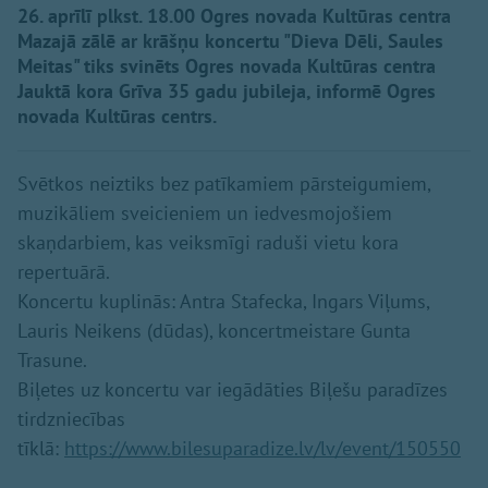
26. aprīlī plkst. 18.00 Ogres novada Kultūras centra
Mazajā zālē ar krāšņu koncertu "Dieva Dēli, Saules
Meitas" tiks svinēts Ogres novada Kultūras centra
Jauktā kora Grīva 35 gadu jubileja, informē Ogres
novada Kultūras centrs.
Svētkos neiztiks bez patīkamiem pārsteigumiem,
muzikāliem sveicieniem un iedvesmojošiem
skaņdarbiem, kas veiksmīgi raduši vietu kora
repertuārā.
Koncertu kuplinās: Antra Stafecka, Ingars Viļums,
Lauris Neikens (dūdas), koncertmeistare Gunta
Trasune.
Biļetes uz koncertu var iegādāties Biļešu paradīzes
tirdzniecības
tīklā:
https://www.bilesuparadize.lv/lv/event/150550