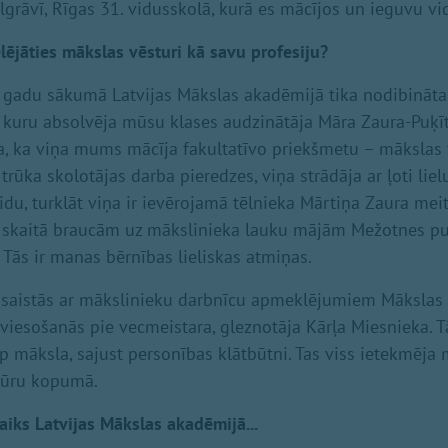
grāvī, Rīgas 31. vidusskolā, kurā es mācījos un ieguvu vid
lējāties mākslas vēsturi kā savu profesiju?
 gadu sākumā Latvijas Mākslas akadēmijā tika nodibināta
, kuru absolvēja mūsu klases audzinātāja Māra Zaura-Puķīt
ja, ka viņa mums mācīja fakultatīvo priekšmetu – mākslas v
 trūka skolotājas darba pieredzes, viņa strādāja ar ļoti liel
idu, turklāt viņa ir ievērojamā tēlnieka Mārtiņa Zaura meit
 skaitā braucām uz mākslinieka lauku mājām Mežotnes pusē
 Tās ir manas bērnības lieliskas atmiņas.
ži saistās ar mākslinieku darbnīcu apmeklējumiem Mākslas
viesošanās pie vecmeistara, gleznotāja Kārļa Miesnieka. Tā
op māksla, sajust personības klātbūtni. Tas viss ietekmēja
tūru kopumā.
laiks Latvijas Mākslas akadēmijā...