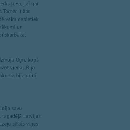
Derkusova. Lai gan
t. Tomēr ir kas
ē vairs nepietiek.
ienākumi un
usi skarbāka.
dzīvoja Ogrē kopš
vot vienai. Bija
ākumā bija grūti
inīja savu
, tagadējā Latvijas
uzeju sākās viņas