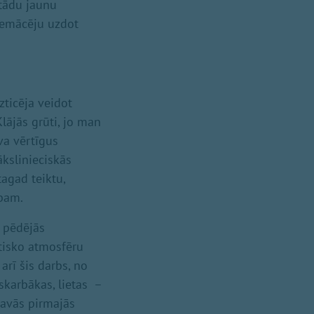
 tādu jaunu
 nemācēju uzdot
zticēja veidot
lājās grūti, jo man
va vērtīgus
kslinieciskās
tagad teiktu,
rbam.
 pēdējās
stisko atmosfēru
arī šis darbs, no
 skarbākas, lietas –
savās pirmajās