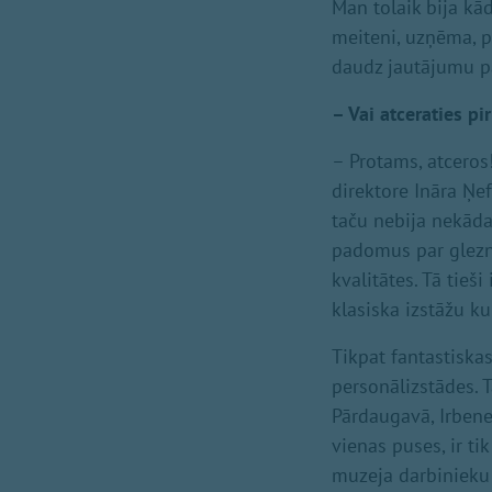
Man tolaik bija kā
meiteni, uzņēma, pa
daudz jautājumu p
– Vai atceraties p
– Protams, atceros
direktore Ināra Ņe
taču nebija nekādas
padomus par gleznu
kvalitātes. Tā tieš
klasiska izstāžu k
Tikpat fantastiska
personālizstādes. T
Pārdaugavā, Irbenes
vienas puses, ir ti
muzeja darbinieku 