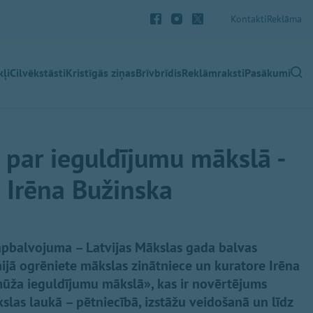
Kontakti
Reklāma
ļi
Cilvēkstāsti
Kristīgās ziņas
Brīvbrīdis
Reklāmraksti
Pasākumi
par ieguldījumu mākslā -
e Irēna Bužinska
 apbalvojuma – Latvijas Mākslas gada balvas
jā ogrēniete mākslas zinātniece un kuratore Irēna
ūža ieguldījumu mākslā», kas ir novērtējums
las laukā – pētniecībā, izstāžu veidošanā un līdz