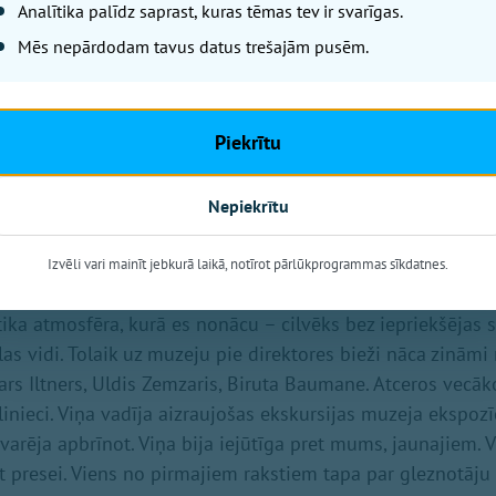
Analītika palīdz saprast, kuras tēmas tev ir svarīgas.
sa mana dzīve – no jaunas, zaļas meitenes līdz pensijas
Mēs nepārdodam tavus datus trešajām pusēm.
irāk definētu savu lomu – mākslas vēsturniece vai izstāžu 
esijas nosaukuma kā «izstāžu kurators» vispār nebija. Ma
ažādu pienākumu, kā tas ir tagad muzejā, taču ļoti daudz š
Piekrītu
s, gan no tā, ko šodien sauktu par izstāžu kuratora darbu.
tru. Esmu gan viens, gan otrs.
Nepiekrītu
avus pirmos soļus Latvijas mākslas vidē?
Izvēli vari mainīt jebkurā laikā, notīrot pārlūkprogrammas sīkdatnes.
ņēma direktore, mākslas vēsturniece Ināra Ņefedova, ļoti
ika atmosfēra, kurā es nonācu – cilvēks bez iepriekšējas s
as vidi. Tolaik uz muzeju pie direktores bieži nāca zināmi
ars Iltners, Uldis Zemzaris, Biruta Baumane. Atceros vecāk
inieci. Viņa vadīja aizraujošas ekskursijas muzeja ekspozī
arēja apbrīnot. Viņa bija iejūtīga pret mums, jaunajiem. V
t presei. Viens no pirmajiem rakstiem tapa par gleznotāju