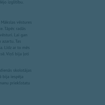
ējo izglītību.
 Mākslas vēstures
e. Tāpēc radās
ēsturi. Lai gan
u azartu. Tas
a. Līdz ar to mēs
. Viņš bija ļoti
 dienās skolotājas
 bija iespēja
 manu priekšstatu