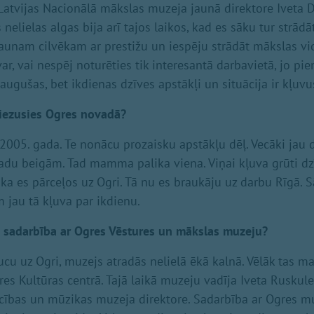
ī Latvijas Nacionālā mākslas muzeja jaunā direktore Iveta 
 nelielas algas bija arī tajos laikos, kad es sāku tur strādā
jaunam cilvēkam ar prestižu un iespēju strādāt mākslas vid
ar, vai nespēj noturēties tik interesantā darbavietā, jo p
eaugušas, bet ikdienas dzīves apstākļi un situācija ir kļuv
riezusies Ogres novadā?
2005. gada. Te nonācu prozaisku apstākļu dēļ. Vecāki jau 
adu beigām. Tad mamma palika viena. Viņai kļuva grūti dzī
a es pārceļos uz Ogri. Tā nu es braukāju uz darbu Rīgā. S
m jau tā kļuva par ikdienu.
u sadarbība ar Ogres Vēstures un mākslas muzeju?
ucu uz Ogri, muzejs atradās nelielā ēkā kalnā. Vēlāk tas ma
es Kultūras centrā. Tajā laikā muzeju vadīja Iveta Ruskule
cības un mūzikas muzeja direktore. Sadarbība ar Ogres m