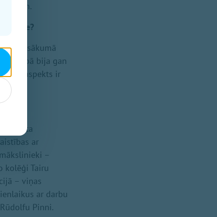
 vecumam.
kuratore?
n varbūt sākumā
ajā darbā bija gan
 Viens aspekts ir
 kolorīta
aistības ar
 mākslinieki –
o kolēģi Tairu
cijā – viņas
ienlaikus ar darbu
 Rūdolfu Pinni.