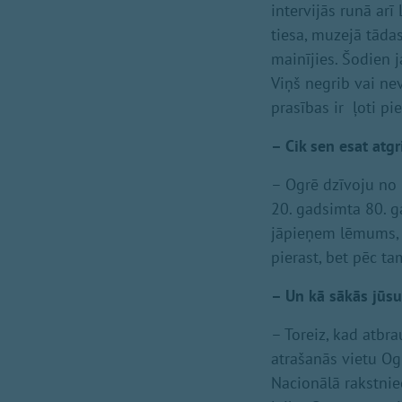
intervijās runā ar
tiesa, muzejā tādas
mainījies. Šodien 
Viņš negrib vai nev
prasības ir ļoti pi
– Cik sen esat atg
– Ogrē dzīvoju no 
20. gadsimta 80. g
jāpieņem lēmums, k
pierast, bet pēc ta
– Un kā sākās jūs
– Toreiz, kad atbra
atrašanās vietu Ogr
Nacionālā rakstnie