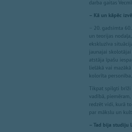
darba gaitas Vecmīl
– Kā un kāpēc izvē
– 20. gadsimta 60.
un teorijas nodaļa
ekskluzīva situāci
jaunajai skolotājai
atstāja īpašu iespa
lielākā vai mazākā
kolorīta personība.
Tikpat spilgti brī
vadībā, piemēram, 
redzēt vidi, kurā t
par mākslu un kul
– Tad bija studiju 