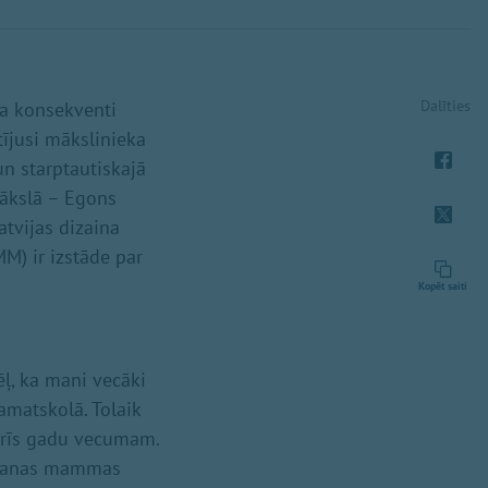
Dalīties
ka konsekventi
tījusi mākslinieka
n starptautiskajā
mākslā – Egons
atvijas dizaina
M) ir izstāde par
Kopēt saiti
ēļ, ka mani vecāki
amatskolā. Tolaik
 trīs gadu vecumam.
s manas mammas