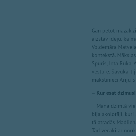
Gan pētot mazāk zi
aizstāv ideju, ka m
Voldemāra Matveja
kontekstā. Mākslas
Spuris, Inta Ruka, 
vēsture. Savukārt 
mākslinieci Āriju S
– Kur esat dzimusi
– Mana dzimtā viet
bija skolotāji, ku
tā atradās Madlien
Tad vecāki ar nor