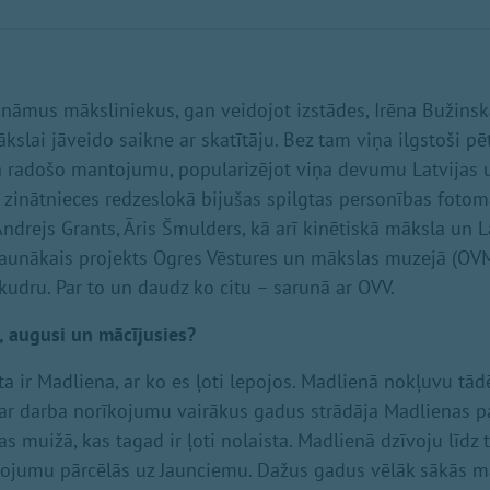
nāmus māksliniekus, gan veidojot izstādes, Irēna Bužins
ākslai jāveido saikne ar skatītāju. Bez tam viņa ilgstoši pē
 radošo mantojumu, popularizējot viņa devumu Latvijas u
 zinātnieces redzeslokā bijušas spilgtas personības foto
Andrejs Grants, Āris Šmulders, kā arī kinētiskā māksla un L
jaunākais projekts Ogres Vēstures un mākslas muzejā (OVM
kudru. Par to un daudz ko citu – sarunā ar OVV.
, augusi un mācījusies?
a ir Madliena, ar ko es ļoti lepojos. Madlienā nokļuvu tād
ri ar darba norīkojumu vairākus gadus strādāja Madlienas p
as muižā, kas tagad ir ļoti nolaista. Madlienā dzīvoju līdz
īkojumu pārcēlās uz Jaunciemu. Dažus gadus vēlāk sākā