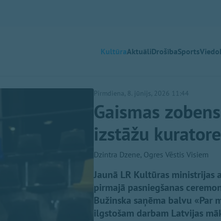
Kultūra
Aktuāli
Drošība
Sports
Viedok
Pirmdiena, 8. jūnijs, 2026 11:44
Gaismas zobens 
izstāžu kurator
Dzintra Dzene, Ogres Vēstis Visiem
Jaunā LR Kultūras ministrijas
pirmajā pasniegšanas ceremoni
Bužinska saņēma balvu «Par m
ilgstošam darbam Latvijas māks