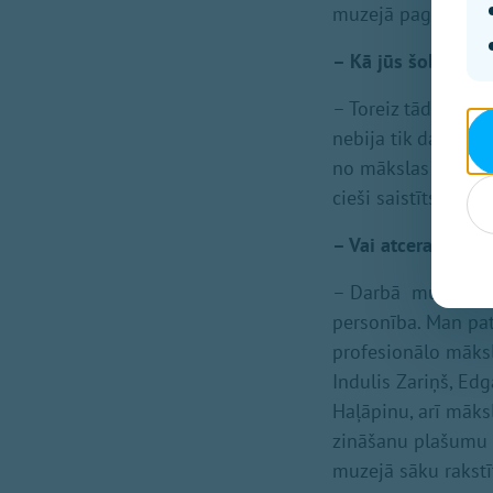
muzejā pagājusi vi
– Kā jūs šobrīd va
– Toreiz tāda prof
nebija tik daudz d
no mākslas vēsture
cieši saistīts ar o
– Vai atceraties s
– Darbā muzejā pie
personība. Man pat
profesionālo māksl
Indulis Zariņš, Edg
Haļāpinu, arī māksl
zināšanu plašumu v
muzejā sāku rakstī