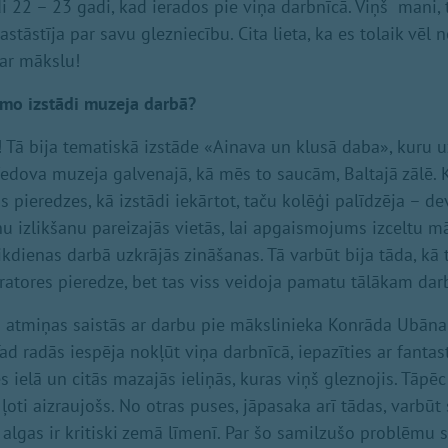
di 22 – 23 gadi, kad ierados pie viņa darbnīcā. Viņš mani,
stāstīja par savu glezniecību. Cita lieta, ka es tolaik vēl
ar mākslu!
irmo izstādi muzeja darbā?
! Tā bija tematiskā izstāde «Ainava un klusā daba», kuru u
fedova muzeja galvenajā, kā mēs to saucām, Baltajā zālē. K
 pieredzes, kā izstādi iekārtot, taču kolēģi palīdzēja – de
 izlikšanu pareizajās vietās, lai apgaismojums izceltu mā
i ikdienas darbā uzkrājās zināšanas. Tā varbūt bija tāda, kā 
uratores pieredze, bet tas viss veidoja pamatu tālākam da
s atmiņas saistās ar darbu pie mākslinieka Konrāda Ubāna
ad radās iespēja nokļūt viņa darbnīcā, iepazīties ar fanta
 ielā un citās mazajās ieliņās, kuras viņš gleznojis. Tāpēc 
k ļoti aizraujošs. No otras puses, jāpasaka arī tādas, varbūt
algas ir kritiski zemā līmenī. Par šo samilzušo problēmu 