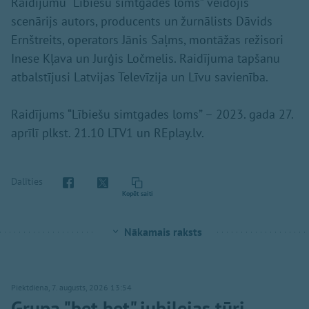
Raidījumu “Lībiešu simtgades loms” veidojis
scenārijs autors, producents un žurnālists Dāvids
Ernštreits, operators Jānis Saļms, montāžas režisori
Inese Kļava un Jurģis Ločmelis. Raidījuma tapšanu
atbalstījusi Latvijas Televīzija un Līvu savienība.
Raidījums “Lībiešu simtgades loms” – 2023. gada 27.
aprīlī plkst. 21.10 LTV1 un REplay.lv.
Dalīties
Kopēt saiti
Nākamais raksts
Piektdiena, 7. augusts, 2026 13:54
Grupa "bet bet" jubilejas tūri