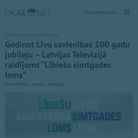
Kontakti
Reklāma
Pirmdiena, 24. aprīlis, 2023 07:56
Godinot Līvu savienības 100 gadu
jubileju – Latvijas Televīzijā
raidījums “Lībiešu simtgades
loms”
Ginta Martini, Latvijas Televīzija