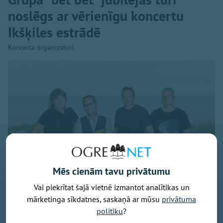
noslēgs ar vērienīgu koncertu
Ikšķiles estrādē
Koncerta organizatori
Mēs cienām tavu privātumu
Vai piekrītat šajā vietnē izmantot analītikas un
mārketinga sīkdatnes, saskaņā ar mūsu
privātuma
politiku
?
Publicitātes foto