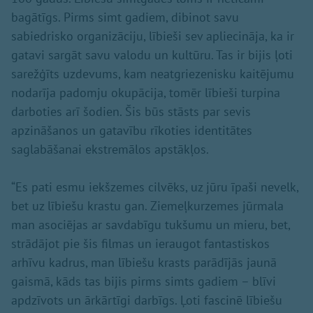
bagātīgs. Pirms simt gadiem, dibinot savu
sabiedrisko organizāciju, lībieši sev apliecināja, ka ir
gatavi sargāt savu valodu un kultūru. Tas ir bijis ļoti
sarežģīts uzdevums, kam neatgriezenisku kaitējumu
nodarīja padomju okupācija, tomēr lībieši turpina
darboties arī šodien. Šis būs stāsts par sevis
apzināšanos un gatavību rīkoties identitātes
saglabāšanai ekstremālos apstākļos.
“Es pati esmu iekšzemes cilvēks, uz jūru īpaši nevelk,
bet uz lībiešu krastu gan. Ziemeļkurzemes jūrmala
man asociējas ar savdabīgu tukšumu un mieru, bet,
strādājot pie šis filmas un ieraugot fantastiskos
arhīvu kadrus, man lībiešu krasts parādījās jaunā
gaismā, kāds tas bijis pirms simts gadiem – blīvi
apdzīvots un ārkārtīgi darbīgs. Ļoti fascinē lībiešu