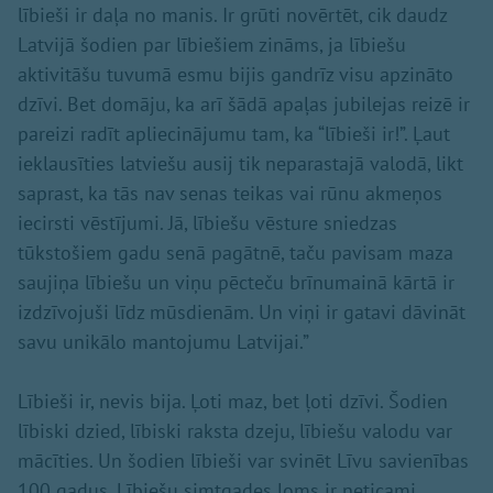
lībieši ir daļa no manis. Ir grūti novērtēt, cik daudz
Latvijā šodien par lībiešiem zināms, ja lībiešu
aktivitāšu tuvumā esmu bijis gandrīz visu apzināto
dzīvi. Bet domāju, ka arī šādā apaļas jubilejas reizē ir
pareizi radīt apliecinājumu tam, ka “lībieši ir!”. Ļaut
ieklausīties latviešu ausij tik neparastajā valodā, likt
saprast, ka tās nav senas teikas vai rūnu akmeņos
iecirsti vēstījumi. Jā, lībiešu vēsture sniedzas
tūkstošiem gadu senā pagātnē, taču pavisam maza
saujiņa lībiešu un viņu pēcteču brīnumainā kārtā ir
izdzīvojuši līdz mūsdienām. Un viņi ir gatavi dāvināt
savu unikālo mantojumu Latvijai.”
Lībieši ir, nevis bija. Ļoti maz, bet ļoti dzīvi. Šodien
lībiski dzied, lībiski raksta dzeju, lībiešu valodu var
mācīties. Un šodien lībieši var svinēt Līvu savienības
100 gadus. Lībiešu simtgades loms ir neticami