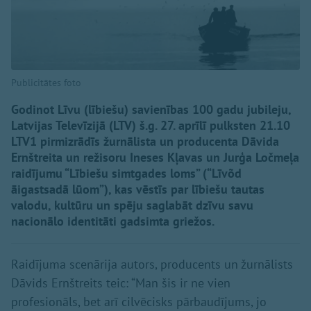
Publicitātes foto
Godinot Līvu (lībiešu) savienības 100 gadu jubileju,
Latvijas Televīzijā (LTV) š.g. 27. aprīlī pulksten 21.10
LTV1 pirmizrādīs žurnālista un producenta Dāvida
Ernštreita un režisoru Ineses Kļavas un Jurģa Ločmeļa
raidījumu “Lībiešu simtgades loms” (“Līvõd
āigastsadā lūom”), kas vēstīs par lībiešu tautas
valodu, kultūru un spēju saglabāt dzīvu savu
nacionālo identitāti gadsimta griežos.
Raidījuma scenārija autors, producents un žurnālists
Dāvids Ernštreits teic: “Man šis ir ne vien
profesionāls, bet arī cilvēcisks pārbaudījums, jo