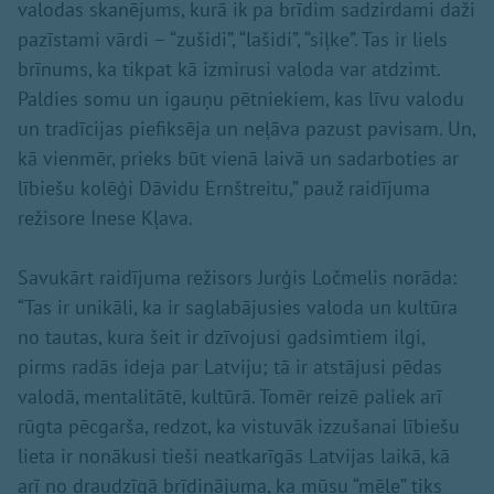
valodas skanējums, kurā ik pa brīdim sadzirdami daži
pazīstami vārdi – “zušidi”, “lašidi”, “siļke”. Tas ir liels
brīnums, ka tikpat kā izmirusi valoda var atdzimt.
Paldies somu un igauņu pētniekiem, kas līvu valodu
un tradīcijas piefiksēja un neļāva pazust pavisam. Un,
kā vienmēr, prieks būt vienā laivā un sadarboties ar
lībiešu kolēģi Dāvidu Ernštreitu,” pauž raidījuma
režisore Inese Kļava.
Savukārt raidījuma režisors Jurģis Ločmelis norāda:
“Tas ir unikāli, ka ir saglabājusies valoda un kultūra
no tautas, kura šeit ir dzīvojusi gadsimtiem ilgi,
pirms radās ideja par Latviju; tā ir atstājusi pēdas
valodā, mentalitātē, kultūrā. Tomēr reizē paliek arī
rūgta pēcgarša, redzot, ka vistuvāk izzušanai lībiešu
lieta ir nonākusi tieši neatkarīgās Latvijas laikā, kā
arī no draudzīgā brīdinājuma, ka mūsu “mēle” tiks