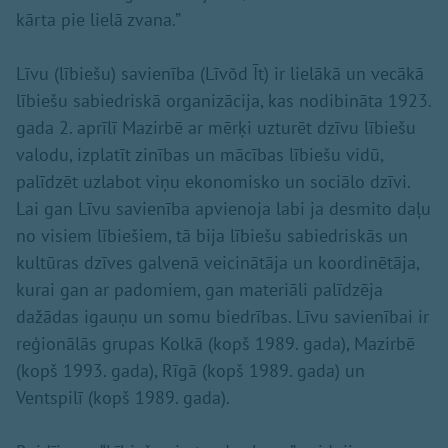
kārta pie lielā zvana.”
Līvu (lībiešu) savienība (Līvõd Īt) ir lielākā un vecākā
lībiešu sabiedriskā organizācija, kas nodibināta 1923.
gada 2. aprīlī Mazirbē ar mērķi uzturēt dzīvu lībiešu
valodu, izplatīt zinības un mācības lībiešu vidū,
palīdzēt uzlabot viņu ekonomisko un sociālo dzīvi.
Lai gan Līvu savienība apvienoja labi ja desmito daļu
no visiem lībiešiem, tā bija lībiešu sabiedriskās un
kultūras dzīves galvenā veicinātāja un koordinētāja,
kurai gan ar padomiem, gan materiāli palīdzēja
dažādas igauņu un somu biedrības. Līvu savienībai ir
reģionālās grupas Kolkā (kopš 1989. gada), Mazirbē
(kopš 1993. gada), Rīgā (kopš 1989. gada) un
Ventspilī (kopš 1989. gada).