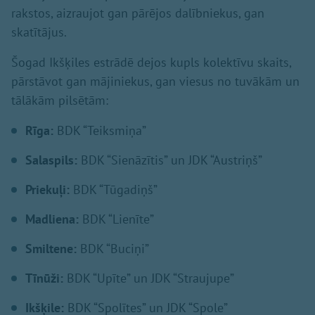
rakstos, aizraujot gan pārējos dalībniekus, gan
skatītājus.
Šogad Ikšķiles estrādē dejos kupls kolektīvu skaits,
pārstāvot gan mājiniekus, gan viesus no tuvākām un
tālākām pilsētām:
Rīga:
BDK “Teiksmiņa”
Salaspils:
BDK “Sienāzītis” un JDK “Austriņš”
Priekuļi:
BDK “Tūgadiņš”
Madliena:
BDK “Lienīte”
Smiltene:
BDK “Buciņi”
Tīnūži:
BDK “Upīte” un JDK “Straujupe”
Ikšķile:
BDK “Spolītes” un JDK “Spole”