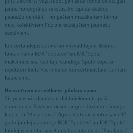
pūrs tiek vērts vaļā, rādot gan zelta fonda dejas, gan
jaunu horeogrāfiju rakstus, ko izpilda dažādu
paaudžu dejotāji – no pašiem mazākajiem bērnu
deju kolektīviem līdz pieredzējušiem jauniešu
sastāviem.
Koncerta idejas autore un virsvadītāja ir Ikšķiles
tautas nama BDK “Spolītes” un JDK “Spole”
mākslinieciskā vadītāja Gundega Spūle kopā ar
repetitori Inetu Vecrinku un koncertmeistaru Guntaru
Kalnciemu.
No svētkiem uz svētkiem: jubilāru spars
Šis pavasaris daudziem dalībniekiem ir īpaši
emocionāls. Pavisam nesen ar grandiozu un sirsnīgu
koncertu “Mūsu stāsti” Ogres Kultūras centrā savu 15
gadu jubileju atzīmēja BDK “Spolītes” un JDK “Spole”.
Jubilejas svinību pacēlums būs jūtams arī “Pūralādes”