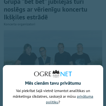
Grupa "bet bet" jubilejas tūri
noslēgs ar vērienīgu koncertu
Ikšķiles estrādē
Koncerta organizatori
Mēs cienām tavu privātumu
Vai piekrītat šajā vietnē izmantot analītikas un
mārketinga sīkdatnes, saskaņā ar mūsu
privātuma
politiku
?
Publicitātes foto