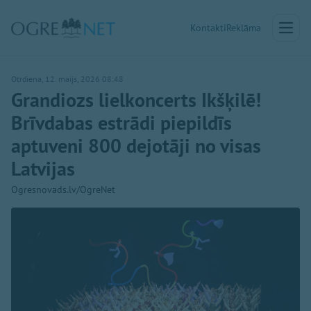
Kontakti
Reklāma
Otrdiena, 12. maijs, 2026 08:48
Grandiozs lielkoncerts Ikšķilē!
Brīvdabas estrādi piepildīs
aptuveni 800 dejotāji no visas
Latvijas
Ogresnovads.lv/OgreNet