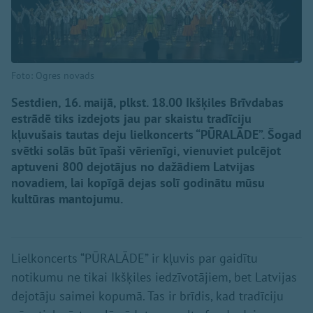
Foto: Ogres novads
Sestdien, 16. maijā, plkst. 18.00 Ikšķiles Brīvdabas
estrādē tiks izdejots jau par skaistu tradīciju
kļuvušais tautas deju lielkoncerts “PŪRALĀDE”. Šogad
svētki solās būt īpaši vērienīgi, vienuviet pulcējot
aptuveni 800 dejotājus no dažādiem Latvijas
novadiem, lai kopīgā dejas solī godinātu mūsu
kultūras mantojumu.
Lielkoncerts “PŪRALĀDE” ir kļuvis par gaidītu
notikumu ne tikai Ikšķiles iedzīvotājiem, bet Latvijas
dejotāju saimei kopumā. Tas ir brīdis, kad tradīciju