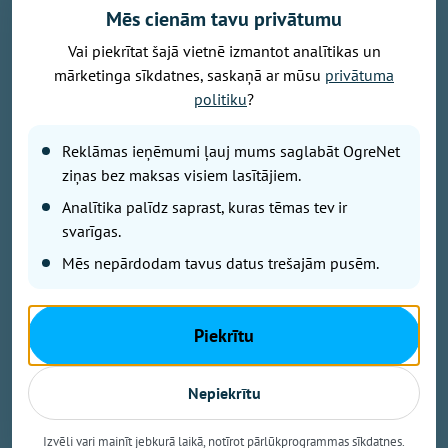
Mēs cienām tavu privātumu
Vai piekrītat šajā vietnē izmantot analītikas un
mārketinga sīkdatnes, saskaņā ar mūsu
privātuma
Attēls: Ogres novads
politiku
?
Ogres novada Mazozolu pagasts ierindojies piektajā
vietā starp Latvijas zaļākajiem pagastiem - šeit
Reklāmas ieņēmumi ļauj mums saglabāt OgreNet
bioloģiski tiek apsaimniekoti 73,4 % no visas
ziņas bez maksas visiem lasītājiem.
lauksaimniecībā izmantojamās zemes. Tas ir vairāk
Analītika palīdz saprast, kuras tēmas tev ir
nekā trīsarpus reizes virs valsts vidējā rādītāja un
svarīgas.
vienīgais Ogres novada pagasts, kas iekļuvis
Mēs nepārdodam tavus datus trešajām pusēm.
prestižajā BIO TOP 10 sarakstā pēc bioloģiski
sertificētās lauksaimniecības zemes platības
īpatsvara. Šāds sasniegums apliecina, ka Mazozolu
Piekrītu
pusē bioloģiskā saimniekošana kļuvusi par
dominējošo lauksaimniecības praksi – gandrīz trīs
ceturtdaļās lauku netiek izmantoti minerālmēsli un
Nepiekrītu
sintētiskie pesticīdi, kas nāk par labu gan videi, gan
vietējiem iedzīvotājiem un saimniekiem.
Izvēli vari mainīt jebkurā laikā, notīrot pārlūkprogrammas sīkdatnes.