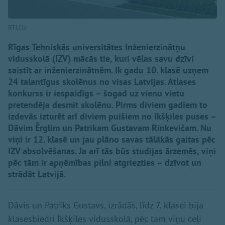
RTU.lv
Rīgas Tehniskās universitātes Inženierzinātņu
vidusskolā (IZV) mācās tie, kuri vēlas savu dzīvi
saistīt ar inženierzinātnēm. Ik gadu 10. klasē uzņem
24 talantīgus skolēnus no visas Latvijas. Atlases
konkurss ir iespaidīgs – šogad uz vienu vietu
pretendēja desmit skolēnu. Pirms diviem gadiem to
izdevās izturēt arī diviem puišiem no Ikšķiles puses –
Dāvim Ērglim un Patrikam Gustavam Rinkevičam. Nu
viņi ir 12. klasē un jau plāno savas tālākās gaitas pēc
IZV absolvēšanas. Ja arī tās būs studijas ārzemēs, viņi
pēc tām ir apņēmības pilni atgriezties – dzīvot un
strādāt Latvijā.
Dāvis un Patriks Gustavs, izrādās, līdz 7. klasei bija
klasesbiedri Ikšķiles vidusskolā, pēc tam viņu ceļi