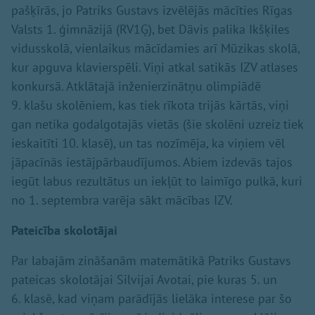
pašķīrās, jo Patriks Gustavs izvēlējās mācīties Rīgas
Valsts 1. ģimnāzijā (RV1Ģ), bet Dāvis palika Ikšķiles
vidusskolā, vienlaikus mācīdamies arī Mūzikas skolā,
kur apguva klavierspēli. Viņi atkal satikās IZV atlases
konkursā. Atklātajā inženierzinātņu olimpiādē
9. klašu skolēniem, kas tiek rīkota trijās kārtās, viņi
gan netika godalgotajās vietās (šie skolēni uzreiz tiek
ieskaitīti 10. klasē), un tas nozīmēja, ka viņiem vēl
jāpacīnās iestājpārbaudījumos. Abiem izdevās tajos
iegūt labus rezultātus un iekļūt to laimīgo pulkā, kuri
no 1. septembra varēja sākt mācības IZV.
Pateicība skolotājai
Par labajām zināšanām matemātikā Patriks Gustavs
pateicas skolotājai Silvijai Avotai, pie kuras 5. un
6. klasē, kad viņam parādījās lielāka interese par šo