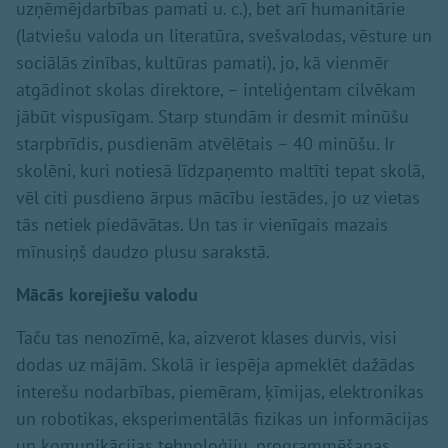
uzņēmējdarbības pamati u. c.), bet arī humanitārie
(latviešu valoda un literatūra, svešvalodas, vēsture un
sociālās zinības, kultūras pamati), jo, kā vienmēr
atgādinot skolas direktore, – inteliģentam cilvēkam
jābūt vispusīgam. Starp stundām ir desmit minūšu
starpbrīdis, pusdienām atvēlētais – 40 minūšu. Ir
skolēni, kuri notiesā līdzpaņemto maltīti tepat skolā,
vēl citi pusdieno ārpus mācību iestādes, jo uz vietas
tās netiek piedāvātas. Un tas ir vienīgais mazais
mīnusiņš daudzo plusu sarakstā.
Mācās korejiešu valodu
Taču tas nenozīmē, ka, aizverot klases durvis, visi
dodas uz mājām. Skolā ir iespēja apmeklēt dažādas
interešu nodarbības, piemēram, ķīmijas, elektronikas
un robotikas, eksperimentālās fizikas un informācijas
un komunikācijas tehnoloģiju, programmēšanas,