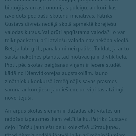
bioloģijas un astronomijas pulciņu, arī kori, kas
izveidots pēc pašu skolēnu iniciatīvas. Patriks
Gustavs divreiz nedēļā skolā apmeklē korejiešu
valodas kursus. Vai grūti apgūstama valoda? To var
teikt par katru, arī latviešu valoda nav nekāda vieglā.
Bet, ja labi grib, panākumi neizpaliks. Turklāt, ja ar to
saista nākotnes plānus, tad motivācija ir divtik liela.
Proti, pēc skolas beigšanas viņam ir iecere studēt
kādā no Dienvidkorejas augstskolām. Jauno
zinātnieku konkursā izmēģinājis savas prasmes
sarunā ar korejiešu jauniešiem, un viņi tās atzinīgi
novērtējuši.
Arī ārpus skolas sienām ir dažādas aktivitātes un
radošas izpausmes, kam veltīt laiku. Patriks Gustavs
dejo Tīnūžu jauniešu deju kolektīvā «Straujupe»,
tātad divreiz nedēļā jāatvēl laiks arī mēģinājumiem.