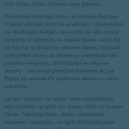
lasīt Oskara Vailda «Doriana Greja ģīmetni».
Dāvja dzīvē nozīmīga loma ir arī mūzikai. Kaut gan
9. klasē svārstījās, kam dot priekšroku – klavierspēlei
vai eksaktajām zinībām, savu izvēli par labu otrajai
nenožēlo, jo šauboties, ka mūziķa talants varētu būt
tik liels, lai uz tā balstītu nākotnes karjeru. Tajā pašā
laikā piekrīt atziņai, ka mūzika un matemātika labi
papildina viena otru. Gluži mūzikai ar roku nav
atmetis – šad un tad piesēž pie klavierēm. Arī pie
flīģeļa, ko savulaik IZV saņēma kā dāvanu no viena
mecenāta.
Lai gan izklausās, ka, smalki sakot, socializēšanai
laika neiznāk – tā gluži nav, attrauc Dāvis un Gustavs
Patriks. Tikko bija lielais skolas saliedēšanās
notikums – pārgājiens no Ogres līdz Ikšķilei, kam