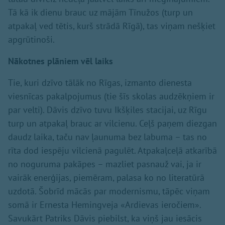
Tā kā ik dienu brauc uz mājām Tīnužos (turp un
atpakaļ ved tētis, kurš strādā Rīgā), tas viņam nešķiet
apgrūtinoši.
Nākotnes plāniem vēl laiks
Tie, kuri dzīvo tālāk no Rīgas, izmanto dienesta
viesnīcas pakalpojumus (tie šīs skolas audzēkņiem ir
par velti). Dāvis dzīvo tuvu Ikšķiles stacijai, uz Rīgu
turp un atpakaļ brauc ar vilcienu. Ceļš paņem diezgan
daudz laika, taču nav ļaunuma bez labuma – tas no
rīta dod iespēju vilcienā pagulēt. Atpakaļceļā atkarībā
no noguruma pakāpes – mazliet pasnauž vai, ja ir
vairāk enerģijas, piemēram, palasa ko no literatūrā
uzdotā. Šobrīd mācās par modernismu, tāpēc viņam
somā ir Ernesta Hemingveja «Ardievas ieročiem».
Savukārt Patriks Dāvis piebilst, ka viņš jau iesācis