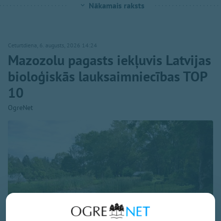
Nākamais raksts
Ceturtdiena, 6. augusts, 2026 14:24
Mazozolu pagasts iekļuvis Latvijas
bioloģiskās lauksaimniecības TOP
10
OgreNet