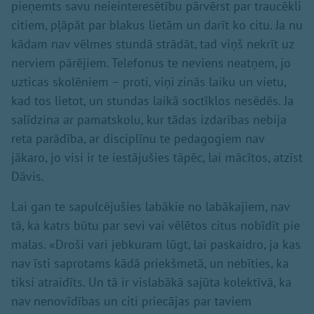
pieņemts savu neieinteresētību pārvērst par traucēkli
citiem, pļāpāt par blakus lietām un darīt ko citu. Ja nu
kādam nav vēlmes stundā strādāt, tad viņš nekrīt uz
nerviem pārējiem. Telefonus te neviens neatņem, jo
uzticas skolēniem – proti, viņi zinās laiku un vietu,
kad tos lietot, un stundas laikā soctīklos nesēdēs. Ja
salīdzina ar pamatskolu, kur tādas izdarības nebija
reta parādība, ar disciplīnu te pedagogiem nav
jākaro, jo visi ir te iestājušies tāpēc, lai mācītos, atzīst
Dāvis.
Lai gan te sapulcējušies labākie no labākajiem, nav
tā, ka katrs būtu par sevi vai vēlētos citus nobīdīt pie
malas. «Droši vari jebkuram lūgt, lai paskaidro, ja kas
nav īsti saprotams kādā priekšmetā, un nebīties, ka
tiksi atraidīts. Un tā ir vislabākā sajūta kolektīvā, ka
nav nenovīdības un citi priecājas par taviem