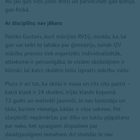
Nu jau gan viņš jūtas droši un pārliecināti gan ķīmijā,
gan fizikā.
Ar disciplīnu nav jākaro
Patriks Gustavs, kurš mācījies RV1Ģ, norāda, ka, lai
gan var teikt to labāko par ģimnāziju, tomēr IZV
mācību process tiek organizēts individualizētāk,
attieksme ir personīgāka, te visiem skolotājiem ir
būtiski, lai katrs skolēns būtu izpratis mācību vielu.
Pluss ir arī tas, ka skola ir maza un cits citu pazīst –
katrā klasē ir 24 skolēni, trijās klasēs kopumā
72 gudri un motivēti jaunieši, te nav bastotāju un
tādu, kuriem vienalga, kādas ir viņa sekmes. Pat
starpbrīži nepārvēršas par dīku un tukšu pļāpāšanu
par neko, bet spraigiem disputiem par
daudzpusīgiem tematiem. Arī stundās te nav