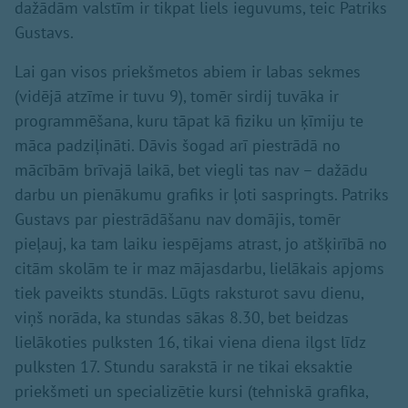
dažādām valstīm ir tikpat liels ieguvums, teic Patriks
Gustavs.
Lai gan visos priekšmetos abiem ir labas sekmes
(vidējā atzīme ir tuvu 9), tomēr sirdij tuvāka ir
programmēšana, kuru tāpat kā fiziku un ķīmiju te
māca padziļināti. Dāvis šogad arī piestrādā no
mācībām brīvajā laikā, bet viegli tas nav – dažādu
darbu un pienākumu grafiks ir ļoti saspringts. Patriks
Gustavs par piestrādāšanu nav domājis, tomēr
pieļauj, ka tam laiku iespējams atrast, jo atšķirībā no
citām skolām te ir maz mājasdarbu, lielākais apjoms
tiek paveikts stundās. Lūgts raksturot savu dienu,
viņš norāda, ka stundas sākas 8.30, bet beidzas
lielākoties pulksten 16, tikai viena diena ilgst līdz
pulksten 17. Stundu sarakstā ir ne tikai eksaktie
priekšmeti un specializētie kursi (tehniskā grafika,