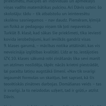
priekšmetu, mācījies arī individuāli un apmeklējis
viņas vadīto matemātikas pulciņu. Arī Dāvis uzteic šo
skolotāju: tādu – tik atbalstošu un ieinteresētu
skolēnu sasniegumos – nav daudz. Piemēram, ķīmijā
un fizikā ar pedagogu viņam tik ļoti nepaveicās.
Turklāt 8. klasē, kad sākas šie priekšmeti, tika ieviesti
kovida ierobežojumi, kuri ievilkās gandrīz visas
9. klases garumā, – mācības notika attālināti, kas vis
neveicināja izglītības kvalitāti. Līdz ar to, iestājoties
IZV, 10. klases sākumā robi zināšanās lika sevi manīt
un atzīmes noslīdēja, tāpēc nācās krietni piestrādāt,
lai paceltu latiņu augstākā līmenī. «Nav tik svarīgi
iegaumēt formulas un skaitļus, bet saprast, kā šīs
teorētiskās zinātnes darbojas. Domāšanas veids – tas
ir svarīgi. Ja to neizdodas uzķert, tad ir grūti,» atzīst
Dāvis.