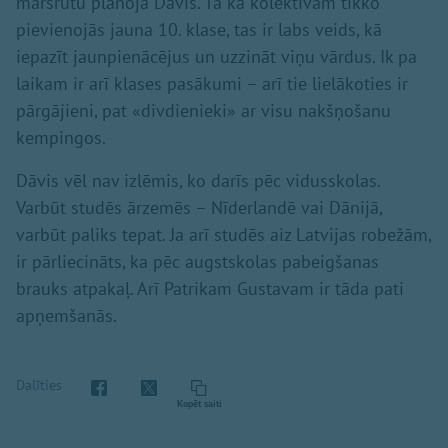
maršrutu plānoja Dāvis. Tā kā kolektīvam tikko
pievienojās jauna 10. klase, tas ir labs veids, kā
iepazīt jaunpienācējus un uzzināt viņu vārdus. Ik pa
laikam ir arī klases pasākumi – arī tie lielākoties ir
pārgājieni, pat «divdienieki» ar visu nakšņošanu
kempingos.
Dāvis vēl nav izlēmis, ko darīs pēc vidusskolas.
Varbūt studēs ārzemēs – Nīderlandē vai Dānijā,
varbūt paliks tepat. Ja arī studēs aiz Latvijas robežām,
ir pārliecināts, ka pēc augstskolas pabeigšanas
brauks atpakaļ. Arī Patrikam Gustavam ir tāda pati
apņemšanās.
Dalīties
Kopēt saiti