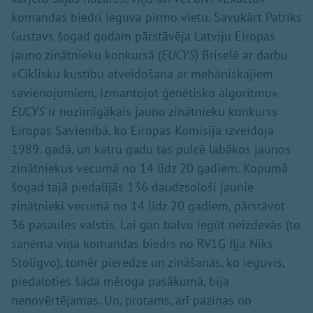
komandas biedri ieguva pirmo vietu. Savukārt Patriks
Gustavs šogad godam pārstāvēja Latviju Eiropas
jauno zinātnieku konkursā (
EUCYS
) Briselē ar darbu
«Ciklisku kustību atveidošana ar mehāniskajiem
savienojumiem, izmantojot ģenētisko algoritmu».
EUCYS
ir nozīmīgākais jauno zinātnieku konkurss
Eiropas Savienībā, ko Eiropas Komisija izveidoja
1989. gadā, un katru gadu tas pulcē labākos jaunos
zinātniekus vecumā no 14 līdz 20 gadiem. Kopumā
šogad tajā piedalījās 136 daudzsološi jaunie
zinātnieki vecumā no 14 līdz 20 gadiem, pārstāvot
36 pasaules valstis. Lai gan balvu iegūt neizdevās (to
saņēma viņa komandas biedrs no RV1Ģ Iļja Niks
Stoligvo), tomēr pieredze un zināšanas, ko ieguvis,
piedaloties šāda mēroga pasākumā, bija
nenovērtējamas. Un, protams, arī paziņas no