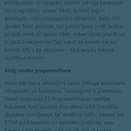
panākumiem un uzvarām dažāda mēroga konkursos
un olimpiādēs,» uzsver Dāvis. Ja kāds iegūst
godalgotu vietu starptautiskā olimpiādē, kurās IZV
skolēni bieži piedalās, tad gandarījums ir vēl lielāks,
jo tādā veidā arī skolas vārds izskan daudz plašāk un
ir labākā reklāma tai. Tad, sakot, ka mācies vai esi
beidzis IZV, ir kā vēstījums – tā ir augsta līmeņa
izglītības iestāde.
Sirdij tuvāka programmēšana
Dāvis līdz šim ir piedalījies valsts mēroga priekšmetu
olimpiādēs un konkursos. Sasniegumi ir, piemēram,
nesen notikušajā ES Programmēšanas nedēļas
hakatonā, kurā jaunieši divu dienu laikā izstrādāja
digitālus risinājumus, lai skolēnos radītu interesi par
STEM priekšmetiem un motivētu izvēlēties savu
karjeru šajās nozarēs, viņš un vēl divi
«
Exacto»