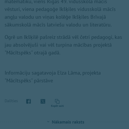
matemātiku, viens Rīgas 49. vidusskolā mācīs
vēsturi, viena pedagoģe Ikšķiles vidusskolā mācīs
angļu valodu un viņas kolēģe Ikšķiles Brīvajā
sākumskolā mācīs latviešu valodu un literatūru.
Ogrē un Ikšķilē pašreiz strādā vēl četri pedagogi, kas
jau absolvējuši vai vēl turpina mācības projektā
"Mācītspēks" otrajā gadā.
Informāciju sagatavoja Elza Lāma, projekta
"Mācītspēks" pārstāve
Dalīties
Kopēt saiti
Nākamais raksts