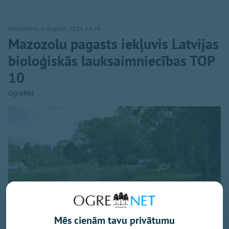
Ceturtdiena, 6. augusts, 2026 14:24
Mazozolu pagasts iekļuvis Latvijas
bioloģiskās lauksaimniecības TOP
10
OgreNet
Mēs cienām tavu privātumu