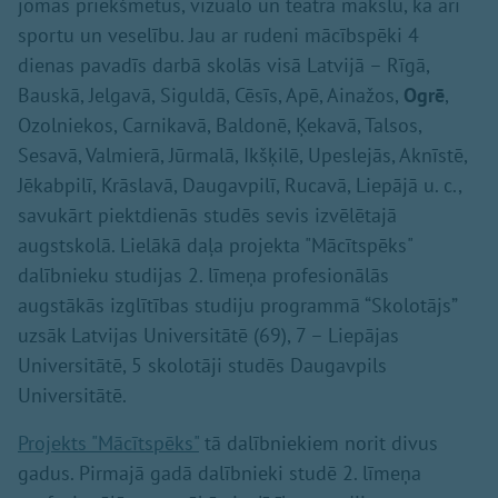
jomas priekšmetus, vizuālo un teātra mākslu, kā arī
sportu un veselību. Jau ar rudeni mācībspēki 4
dienas pavadīs darbā skolās visā Latvijā – Rīgā,
Bauskā, Jelgavā, Siguldā, Cēsīs, Apē, Ainažos,
Ogrē
,
Ozolniekos, Carnikavā, Baldonē, Ķekavā, Talsos,
Sesavā, Valmierā, Jūrmalā, Ikšķilē, Upeslejās, Aknīstē,
Jēkabpilī, Krāslavā, Daugavpilī, Rucavā, Liepājā u. c.,
savukārt piektdienās studēs sevis izvēlētajā
augstskolā. Lielākā daļa projekta "Mācītspēks"
dalībnieku studijas 2. līmeņa profesionālās
augstākās izglītības studiju programmā “Skolotājs”
uzsāk Latvijas Universitātē (69), 7 – Liepājas
Universitātē, 5 skolotāji studēs Daugavpils
Universitātē.
Projekts "Mācītspēks"
tā dalībniekiem norit divus
gadus. Pirmajā gadā dalībnieki studē 2. līmeņa