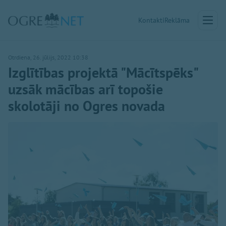
Kontakti
Reklāma
Otrdiena, 26. jūlijs, 2022 10:38
Izglītības projektā "Mācītspēks"
uzsāk mācības arī topošie
skolotāji no Ogres novada