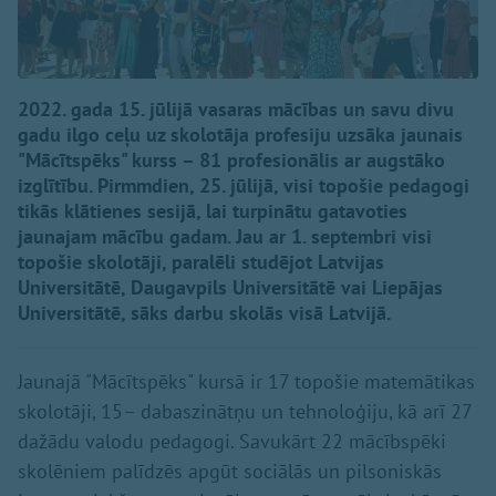
2022. gada 15. jūlijā vasaras mācības un savu divu
gadu ilgo ceļu uz skolotāja profesiju uzsāka jaunais
"Mācītspēks" kurss – 81 profesionālis ar augstāko
izglītību. Pirmmdien, 25. jūlijā, visi topošie pedagogi
tikās klātienes sesijā, lai turpinātu gatavoties
jaunajam mācību gadam. Jau ar 1. septembri visi
topošie skolotāji, paralēli studējot Latvijas
Universitātē, Daugavpils Universitātē vai Liepājas
Universitātē, sāks darbu skolās visā Latvijā.
Jaunajā "Mācītspēks" kursā ir 17 topošie matemātikas
skolotāji, 15– dabaszinātņu un tehnoloģiju, kā arī 27
dažādu valodu pedagogi. Savukārt 22 mācībspēki
skolēniem palīdzēs apgūt sociālās un pilsoniskās