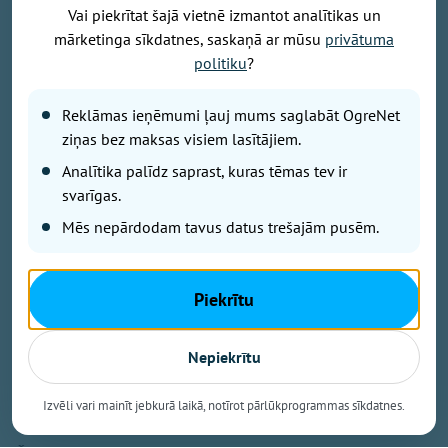
Vai piekrītat šajā vietnē izmantot analītikas un
mārketinga sīkdatnes, saskaņā ar mūsu
privātuma
Attēls: Ogres novads
politiku
?
Ogres novada Mazozolu pagasts ierindojies piektajā
Reklāmas ieņēmumi ļauj mums saglabāt OgreNet
vietā starp Latvijas zaļākajiem pagastiem - šeit
bioloģiski tiek apsaimniekoti 73,4 % no visas
ziņas bez maksas visiem lasītājiem.
lauksaimniecībā izmantojamās zemes. Tas ir vairāk
Analītika palīdz saprast, kuras tēmas tev ir
nekā trīsarpus reizes virs valsts vidējā rādītāja un
svarīgas.
vienīgais Ogres novada pagasts, kas iekļuvis
Mēs nepārdodam tavus datus trešajām pusēm.
prestižajā BIO TOP 10 sarakstā pēc bioloģiski
sertificētās lauksaimniecības zemes platības
īpatsvara. Šāds sasniegums apliecina, ka Mazozolu
Piekrītu
pusē bioloģiskā saimniekošana kļuvusi par
dominējošo lauksaimniecības praksi – gandrīz trīs
ceturtdaļās lauku netiek izmantoti minerālmēsli un
Nepiekrītu
sintētiskie pesticīdi, kas nāk par labu gan videi, gan
vietējiem iedzīvotājiem un saimniekiem.
Izvēli vari mainīt jebkurā laikā, notīrot pārlūkprogrammas sīkdatnes.