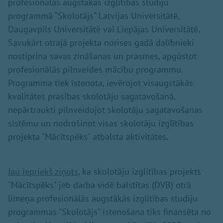
profesionālās augstākās izglītības studiju
programmā “Skolotājs” Latvijas Universitātē,
Daugavpils Universitātē vai Liepājas Universitātē.
Savukārt otrajā projekta norises gadā dalībnieki
nostiprina savas zināšanas un prasmes, apgūstot
profesionālās pilnveides mācību programmu.
Programma tiek īstenota, ievērojot visaugstākās
kvalitātes prasības skolotāju sagatavošanā,
nepārtraukti pilnveidojot skolotāju sagatavošanas
sistēmu un nodrošinot visas skolotāju izglītības
projekta "Mācītspēks" atbalsta aktivitātes.
Jau iepriekš ziņots
, ka skolotāju izglītības projekts
"Mācītspēks" jeb darba vidē balstītas (DVB) otrā
līmeņa profesionālās augstākās izglītības studiju
programmas "Skolotājs" īstenošana tiks finansēta no