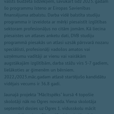
valsts budžeta līdzekļiem, savukārt līdz 2023. gadam
šo programmu īsteno ar Eiropas Savienības
finansējuma atbalstu. Darba vidē balstīta studiju
programma ir izveidota ar mērķi piesaistīt izglītības
sektoram profesionāļus no citām jomām. Kā liecina
piesaistes un atlases anketu dati, DVB studiju
programmā piesakās un atlasi uzsāk pārsvarā nozaru
speciālisti, profesionāļi vadošos amatos vai
uzņēmumu vadītāji ar vienu vai vairākām
augstākajām izglītībām, darba stāžu virs 5-7 gadiem,
lielākoties ar ģimenēm un bērniem.
2022./2023.māc.gadam atlasē startējušo kandidātu
vidējais vecums ir 36.8 gadi.
Jaunajā projekta "Mācītspēks" kursā 4 topošie
skolotāji nāk no Ogres novada. Viena skolotāja
septembrī dosies uz Ogres 1. vidusskolu mācīt