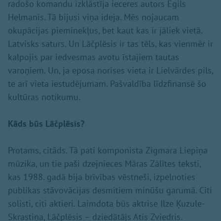
radošo komandu izklāstīja ieceres autors Egils
Helmanis. Tā bijusi viņa ideja. Mēs nojaucam
okupācijas pieminekļus, bet kaut kas ir jāliek vietā.
Latvisks saturs. Un Lāčplēsis ir tas tēls, kas vienmēr ir
kalpojis par iedvesmas avotu īstajiem tautas
varoņiem. Un, ja eposa norises vieta ir Lielvārdes pils,
te arī vieta iestudējumam. Pašvaldība līdzfinansē šo
kultūras notikumu.
Kāds būs Lāčplēsis?
Protams, citāds. Tā pati komponista Zigmara Liepiņa
mūzika, un tie paši dzejnieces Māras Zālītes teksti,
kas 1988. gadā bija brīvības vēstneši, izpelnoties
publikas stāvovācijas desmitiem minūšu garumā. Citi
solisti, citi aktieri. Laimdota būs aktrise Ilze Ķuzule-
Skrastiņa, Lāčplēsis – dziedātājs Atis Zviedris.