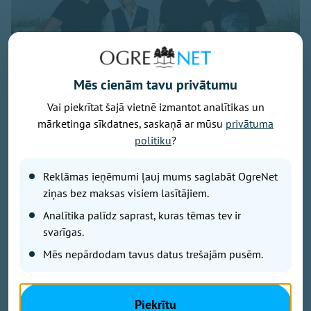
Mēs cienām tavu privātumu
Vai piekrītat šajā vietnē izmantot analītikas un
mārketinga sīkdatnes, saskaņā ar mūsu
privātuma
politiku
?
Publicitātes foto
Savu 35 gadu jubilejai veltīto koncerttūri, kuras
Reklāmas ieņēmumi ļauj mums saglabāt OgreNet
pamatā ir šā gada jubilāra Maestro Raimonda Paula
ziņas bez maksas visiem lasītājiem.
zelta repertuārs, grupa “bet bet” noslēgs 29. augustā
Analītika palīdz saprast, kuras tēmas tev ir
ar vērienīgu koncertu Ikšķiles estrādē. Koncerta
svarīgas.
sākums – plkst. 19.00.
Mēs nepārdodam tavus datus trešajām pusēm.
Koncertā skanēs gan iemīļotās dziesmas “Nepārmet
man”, “Mazs cinītis”, “Mežrozīte”, “Mēmā dziesma”,
Piekrītu