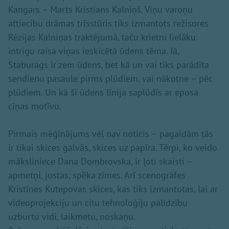
Kangars – Marts Kristians Kalniņš. Viņu varoņu
attiecību drāmas trīsstūris tiks izmantots režisores
Rēzijas Kalniņas traktējumā, taču krietni lielāku
intrigu raisa viņas ieskicētā ūdens tēma. Jā,
Staburags ir zem ūdens, bet kā un vai tiks parādīta
sendienu pasaule pirms plūdiem, vai nākotne – pēc
plūdiem. Un kā šī ūdens līnija saplūdīs ar eposa
cīņas motīvu.
Pirmais mēģinājums vēl nav noticis – pagaidām tās
ir tikai skices galvās, skices uz papīra. Tērpi, ko veido
māksliniece Dana Dombrovska, ir ļoti skaisti –
apmetņi, jostas, spēka zīmes. Arī scenogrāfes
Kristīnes Kutepovas skices, kas tiks izmantotas, lai ar
videoprojekciju un citu tehnoloģiju palīdzību
uzburtu vidi, laikmetu, noskaņu.