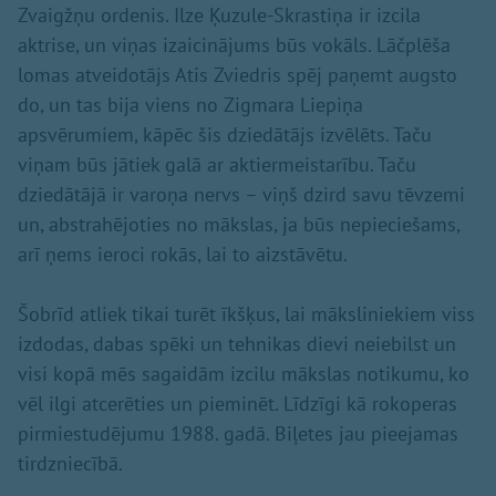
Zvaigžņu ordenis. Ilze Ķuzule-Skrastiņa ir izcila
aktrise, un viņas izaicinājums būs vokāls. Lāčplēša
lomas atveidotājs Atis Zviedris spēj paņemt augsto
do, un tas bija viens no Zigmara Liepiņa
apsvērumiem, kāpēc šis dziedātājs izvēlēts. Taču
viņam būs jātiek galā ar aktiermeistarību. Taču
dziedātājā ir varoņa nervs – viņš dzird savu tēvzemi
un, abstrahējoties no mākslas, ja būs nepieciešams,
arī ņems ieroci rokās, lai to aizstāvētu.
Šobrīd atliek tikai turēt īkšķus, lai māksliniekiem viss
izdodas, dabas spēki un tehnikas dievi neiebilst un
visi kopā mēs sagaidām izcilu mākslas notikumu, ko
vēl ilgi atcerēties un pieminēt. Līdzīgi kā rokoperas
pirmiestudējumu 1988. gadā. Biļetes jau pieejamas
tirdzniecībā.