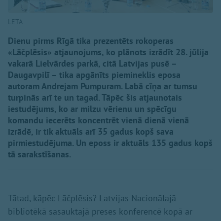
LETA
Dienu pirms Rīgā tika prezentēts rokoperas
«Lāčplēsis» atjaunojums, ko plānots izrādīt 28. jūlija
vakarā Lielvārdes parkā, citā Latvijas pusē –
Daugavpilī – tika apgānīts piemineklis eposa
autoram Andrejam Pumpuram. Labā cīņa ar tumsu
turpinās arī te un tagad. Tāpēc šis atjaunotais
iestudējums, ko ar milzu vērienu un spēcīgu
komandu iecerēts koncentrēt vienā dienā vienā
izrādē, ir tik aktuāls arī 35 gadus kopš sava
pirmiestudējuma. Un eposs ir aktuāls 135 gadus kopš
tā sarakstīšanas.
Tātad, kāpēc Lāčplēsis? Latvijas Nacionālajā
bibliotēkā sasauktajā preses konferencē kopā ar