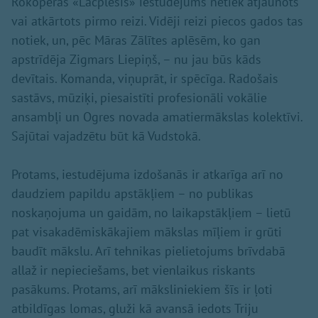
Rokoperas «Lāčplēsis» iestudējums netiek atjaunots
vai atkārtots pirmo reizi. Vidēji reizi piecos gados tas
notiek, un, pēc Māras Zālītes aplēsēm, ko gan
apstrīdēja Zigmars Liepiņš, – nu jau būs kāds
devītais. Komanda, viņuprāt, ir spēcīga. Radošais
sastāvs, mūziķi, piesaistīti profesionāli vokālie
ansambļi un Ogres novada amatiermākslas kolektīvi.
Sajūtai vajadzētu būt kā Vudstokā.
Protams, iestudējuma izdošanās ir atkarīga arī no
daudziem papildu apstākļiem – no publikas
noskaņojuma un gaidām, no laikapstākļiem – lietū
pat visakadēmiskākajiem mākslas mīļiem ir grūti
baudīt mākslu. Arī tehnikas pielietojums brīvdabā
allaž ir nepieciešams, bet vienlaikus riskants
pasākums. Protams, arī māksliniekiem šīs ir ļoti
atbildīgas lomas, gluži kā avansā iedots Triju