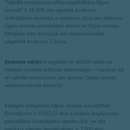
“Sakrālā mantojuma celtņu saglabāšana Ogres
novadā” ir 18 000 eiro apmērā, konkursa
izvērtēšanas komisija ir nolēmusi ziņot par atlikumu
Ogres novada pašvaldības domei un Ogres novada
Reliģisko lietu komisijai par nepieciešamību
organizēt konkursa 2. kārtu.
Konkursa mērķis
ir saglabāt un attīstīt valsts un
vietējās nozīmes kultūras pieminekļus – baznīcas, kā
arī sakrālo mantojumu, kas atrodas Ogres novada
administratīvajā teritorijā.
Kopējais pieejamais Ogres novada pašvaldības
finansējums ir 9 003,07 eiro. Lielākais iespējamais
pašvaldības finansējuma apmērs, kas var tikt
piešķirts vienam iesniedzējam, ir 3 000 eiro.