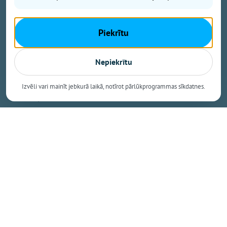
Aicinām savu braucienu ieplānot savlaicīgi!
Piekrītu
Lielākās stāvvietas pieejamas:
Nepiekrītu
* Birzes ielā 33A;
Izvēli vari mainīt jebkurā laikā, notīrot pārlūkprogrammas sīkdatnes.
* Irbenāju ielā 2;
* Peldu ielā 22.
Iedzīvotājiem izplatīts lūgums ievērot satiksmes
organizācijas izmaiņas un ceļa zīmes. Lūgums
ierasties laicīgi, jo pie ieejām var veidoties rindas.
Skatītāju ērtībām darbosies bufete, biļetes uz abiem
pasākumiem būs iespējams iegādāties arī uz vietas –
Ikšķiles estrādē!