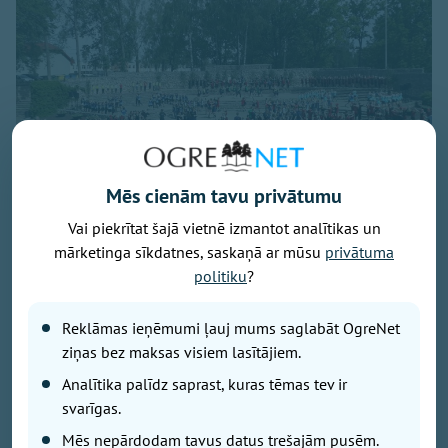
Mēs cienām tavu privātumu
Foto: Ikšķiles tautas nams
Vai piekrītat šajā vietnē izmantot analītikas un
mārketinga sīkdatnes, saskaņā ar mūsu
privātuma
9.augustā plkst. 12.00 Ikšķiles estrādē notiks Tutas
politiku
?
jaunākās programmas pirmizrāde "Vasarai pa pēdām",
bet plkst. 18.00 Ikšķiles estrādi pieskandinās
Reklāmas ieņēmumi ļauj mums saglabāt OgreNet
leģendārais Ivo Fomins ar savu jaunāko
ziņas bez maksas visiem lasītājiem.
koncertprogrammu "Bez liekiem vārdiem". Tā kā
"Latvijas Valsts ceļi" šobrīd veic būtiskus
Analītika palīdz saprast, kuras tēmas tev ir
remontdarbus uz autoceļa A6, satiksme Ikšķiles
svarīgas.
apkārtnē ir apgrūtināta un iespējami ilgāki
Mēs nepārdodam tavus datus trešajām pusēm.
braukšanas laiki.