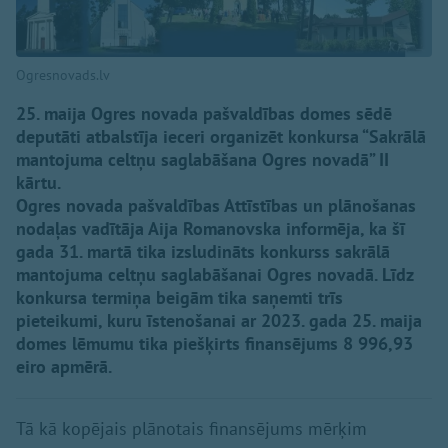
Ogresnovads.lv
25. maija Ogres novada pašvaldības domes sēdē
deputāti atbalstīja ieceri organizēt konkursa “Sakrālā
mantojuma celtņu saglabāšana Ogres novadā” II
kārtu.
Ogres novada pašvaldības Attīstības un plānošanas
nodaļas vadītāja Aija Romanovska informēja, ka šī
gada 31. martā tika izsludināts konkurss sakrālā
mantojuma celtņu saglabāšanai Ogres novadā. Līdz
konkursa termiņa beigām tika saņemti trīs
pieteikumi, kuru īstenošanai ar 2023. gada 25. maija
domes lēmumu tika piešķirts finansējums 8 996,93
eiro apmērā.
Tā kā kopējais plānotais finansējums mērķim