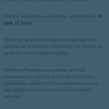
Projektu iesniegumu iesniegšanas gala termiņš ir
šī
gada 22. jūnijs
.
Konkursā var piedalīties Ogres novadā reģistrētas
baznīcas un to draudzes (iesniedzējs var iesniegt ne
vairāk kā vienu iesniegumu gadā).
Piešķirtais finansējums paredzēts aktivitāšu
īstenošanai, kas saistītas ar sakrālā mantojuma
saglabāšanu, sedzot pārbūves, atjaunošanas un ar
tām saistītu būvniecības dokumentu izstrādes
izmaksas.