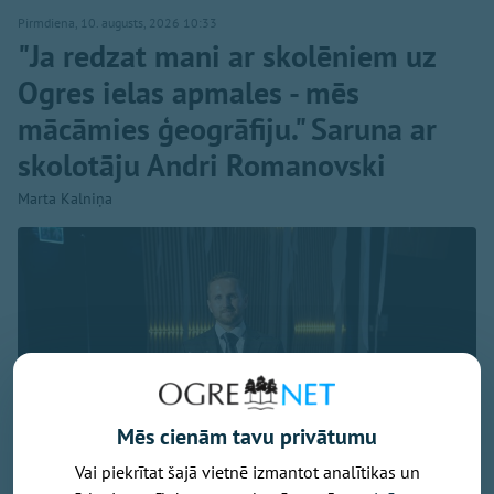
Pirmdiena, 10. augusts, 2026 10:33
"Ja redzat mani ar skolēniem uz
Ogres ielas apmales - mēs
mācāmies ģeogrāfiju." Saruna ar
skolotāju Andri Romanovski
Marta Kalniņa
Mēs cienām tavu privātumu
Vai piekrītat šajā vietnē izmantot analītikas un