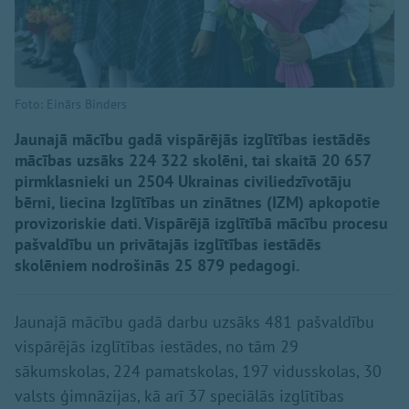
Foto: Einārs Binders
Jaunajā mācību gadā vispārējās izglītības iestādēs
mācības uzsāks 224 322 skolēni, tai skaitā 20 657
pirmklasnieki un 2504 Ukrainas civiliedzīvotāju
bērni, liecina Izglītības un zinātnes (IZM) apkopotie
provizoriskie dati. Vispārējā izglītībā mācību procesu
pašvaldību un privātajās izglītības iestādēs
skolēniem nodrošinās 25 879 pedagogi.
Jaunajā mācību gadā darbu uzsāks 481 pašvaldību
vispārējās izglītības iestādes, no tām 29
sākumskolas, 224 pamatskolas, 197 vidusskolas, 30
valsts ģimnāzijas, kā arī 37 speciālās izglītības