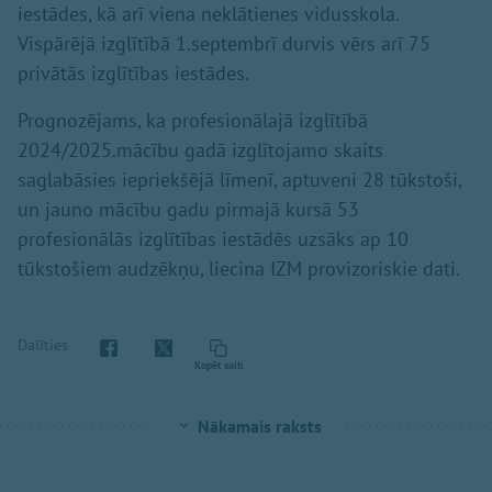
iestādes, kā arī viena neklātienes vidusskola.
Vispārējā izglītībā 1.septembrī durvis vērs arī 75
privātās izglītības iestādes.
Prognozējams, ka profesionālajā izglītībā
2024/2025.mācību gadā izglītojamo skaits
saglabāsies iepriekšējā līmenī, aptuveni 28 tūkstoši,
un jauno mācību gadu pirmajā kursā 53
profesionālās izglītības iestādēs uzsāks ap 10
tūkstošiem audzēkņu, liecina IZM provizoriskie dati.
Dalīties
Kopēt saiti
Nākamais raksts