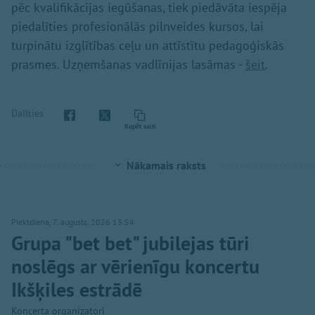
pēc kvalifikācijas iegūšanas, tiek piedāvāta iespēja
piedalīties profesionālās pilnveides kursos, lai
turpinātu izglītības ceļu un attīstītu pedagoģiskās
prasmes. Uzņemšanas vadlīnijas lasāmas -
šeit
.
Dalīties
Kopēt saiti
Nākamais raksts
Piektdiena, 7. augusts, 2026 13:54
Grupa "bet bet" jubilejas tūri
noslēgs ar vērienīgu koncertu
Ikšķiles estrādē
Koncerta organizatori