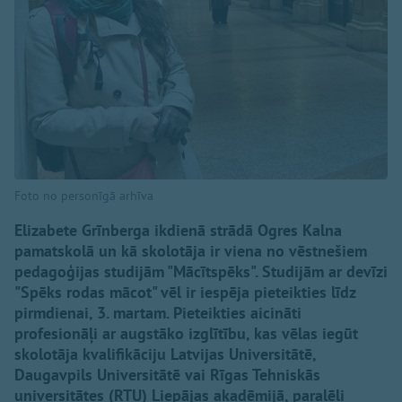
Foto no personīgā arhīva
Elizabete Grīnberga ikdienā strādā Ogres Kalna
pamatskolā un kā skolotāja ir viena no vēstnešiem
pedagoģijas studijām "Mācītspēks". Studijām ar devīzi
"Spēks rodas mācot" vēl ir iespēja pieteikties līdz
pirmdienai, 3. martam. Pieteikties aicināti
profesionāļi ar augstāko izglītību, kas vēlas iegūt
skolotāja kvalifikāciju Latvijas Universitātē,
Daugavpils Universitātē vai Rīgas Tehniskās
universitātes (RTU) Liepājas akadēmijā, paralēli