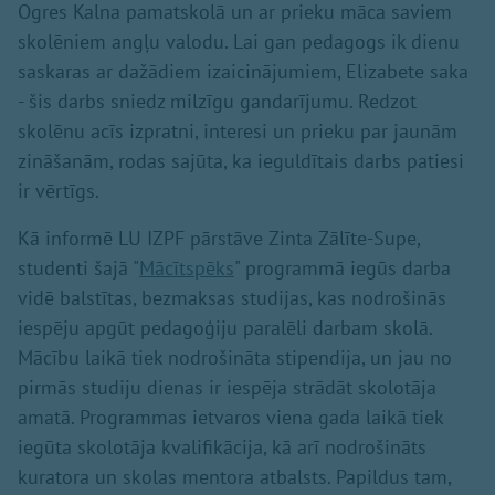
Ogres Kalna pamatskolā un ar prieku māca saviem
skolēniem angļu valodu. Lai gan pedagogs ik dienu
saskaras ar dažādiem izaicinājumiem, Elizabete saka
- šis darbs sniedz milzīgu gandarījumu. Redzot
skolēnu acīs izpratni, interesi un prieku par jaunām
zināšanām, rodas sajūta, ka ieguldītais darbs patiesi
ir vērtīgs.
Kā informē LU IZPF pārstāve Zinta Zālīte-Supe,
studenti šajā "
Mācītspēks
" programmā iegūs darba
vidē balstītas, bezmaksas studijas, kas nodrošinās
iespēju apgūt pedagoģiju paralēli darbam skolā.
Mācību laikā tiek nodrošināta stipendija, un jau no
pirmās studiju dienas ir iespēja strādāt skolotāja
amatā. Programmas ietvaros viena gada laikā tiek
iegūta skolotāja kvalifikācija, kā arī nodrošināts
kuratora un skolas mentora atbalsts. Papildus tam,