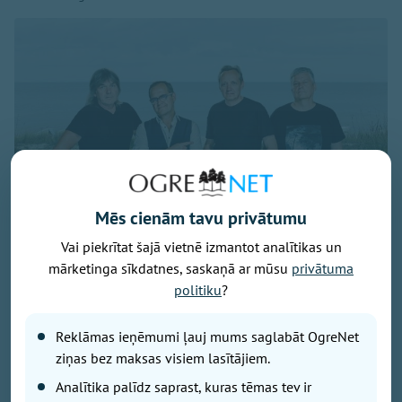
Mēs cienām tavu privātumu
Vai piekrītat šajā vietnē izmantot analītikas un
mārketinga sīkdatnes, saskaņā ar mūsu
privātuma
politiku
?
Publicitātes foto
Savu 35 gadu jubilejai veltīto koncerttūri, kuras
Reklāmas ieņēmumi ļauj mums saglabāt OgreNet
pamatā ir šā gada jubilāra Maestro Raimonda Paula
ziņas bez maksas visiem lasītājiem.
zelta repertuārs, grupa “bet bet” noslēgs 29. augustā
Analītika palīdz saprast, kuras tēmas tev ir
ar vērienīgu koncertu Ikšķiles estrādē. Koncerta