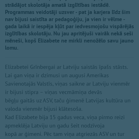
strādājot skolotāja amatā izglītības iestādē.
Programmas veidotāji uzsver - pat ja karjera līdz šim
nav bijusi saistīta ar pedagoģiju, ja vien ir vēlme -
gada laikā ir iespēja kļūt par iedvesmojošu vispārējās
izglītības skolotāju. Nu jau apritējuši vairāk nekā seši
mēneši, kopš Elizabete ne mirkli nenožēlo savu jauno
lomu.
Elizabetei Grīnbergai ar Latviju saistās īpašs stāsts.
Lai gan viņa ir dzimusi un augusi Amerikas
Savienotajās Valstīs, viņas saikne ar Latviju vienmēr
ir bijusi stipra – viņas vecmāmiņa devās
bēgļu gaitās uz ASV, taču ģimenē Latvijas kultūra un
valoda vienmēr bijusi klātesoša.
Kad Elizabete bija 15 gadus veca, viņa pirmo reizi
apmeklēja Latviju un gadu šeit nodzīvoja
kopā ar ģimeni. Pēc tam viņa atgriezās ASV un tur