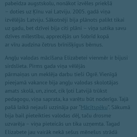
pabeidza augstskolu, nonākot izvēles priekšā
– doties uz Ķīnu vai Latviju. 2005. gadā viņa
izvēlējās Latviju. Sākotnēji bija plānots palikt tikai
uz gadu, bet dzīvei bija citi plāni – viņa satika savu
dzīves mīlestību, apprecējās un šobrīd kopā
ar vīru audzina četrus brīnišķīgus bērnus.
Angļu valodas mācīšana Elizabetei vienmēr ir bijusi
sirdslieta. Pirms gada viņa vēlējās
pārmaiņas un meklēja darbu tieši Ogrē. Vienīgā
pieejamā vakance bija angļu valodas skolotājas
amats skolā, un, zinot, cik ļoti Latvijā trūkst
pedagogu, viņa saprata, ka varētu būt noderīga. Tajā
pašā laikā nejauši uzzināja par “
Mācītspēku
”. Sākumā
bija bail pieteikties valodas dēļ, taču drosme
uzvarēja – viņa pieteicās un tika uzņemta. Tagad
Elizabete jau vairāk nekā sešus mēnešus strādā