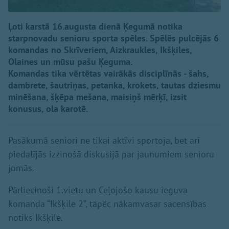
Ļoti karstā 16.augusta dienā Ķegumā notika
starpnovadu senioru sporta spēles. Spēlēs pulcējās 6
komandas no Skrīveriem, Aizkraukles, Ikšķiles,
Olaines un mūsu pašu Ķeguma.
Komandas tika vērtētas vairākās disciplīnās - šahs,
dambrete, šautriņas, petanka, krokets, tautas dziesmu
minēšana, šķēpa mešana, maisiņš mērķī, izsit
konusus, ola karotē.
Pasākumā seniori ne tikai aktīvi sportoja, bet arī
piedalījās izzinošā diskusijā par jaunumiem senioru
jomās.
Pārliecinoši 1.vietu un Ceļojošo kausu ieguva
komanda “Ikšķile 2”, tāpēc nākamvasar sacensības
notiks Ikšķilē.