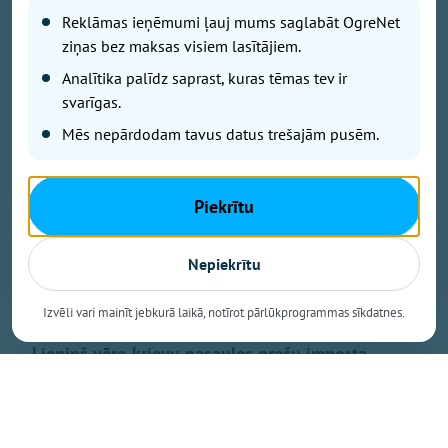
Reklāmas ieņēmumi ļauj mums saglabāt OgreNet
ziņas bez maksas visiem lasītājiem.
– Ķeipenē noslēdzas brīnišķīgs mākslas plenērs
Analītika palīdz saprast, kuras tēmas tev ir
laikmetīgās krāsās
svarīgas.
– Bezmaksas TV būs arī nākamgad. Ne antena, ne
Mēs nepārdodam tavus datus trešajām pusēm.
dekoders nav jāmaina
– Uzņēmējiem pieejams zaļināšanas programmas
atbalsts
Piekrītu
– Skolēniem jāmāca domāt! Jaunais skolotājs Andris
Romanovskis
– Darba inspekcija pārbauda sētnieka nāves
Nepiekrītu
apstākļus Kalna pamatskolā
– Guļošs vīrietis dodas prom, darbā ierodas
Izvēli vari mainīt jebkurā laikā, notīrot pārlūkprogrammas sīkdatnes.
nepareizā dienā u.c. policijas ziņas
– Liepiņš vēro krievu pasaules preču importa
dekoratīvo aizliegumu
– Krāsojam sevi medaini saldu. Upenieks par
visādiem skeletiem skapī
– Zelts 400 metros. Artūrs Pastors – Baltijas