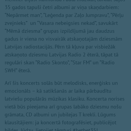
35 gados tapuši četri albumi ar viņa skaņdarbiem:
“Nepārmet man”, “Leģenda par Zaļo Jumpravu”, “Pērļu
zvejnieks” un “Vasara nebeigsies nekad”, savukārt
“Mēmā dziesma” grupas izpildījumā jau daudzus
gadus ir viena no visvairāk atskaņotajām dziesmām
Latvijas radiostacijās. Pērn tā kļuva par visbiežāk
atskaņoto dziesmu Latvijas Radio 2 ēterā, tāpat tā
regulāri skan “Radio Skonto”, “Star FM” un “Radio
SWH” ēterā.
Arī šis koncerts solās būt melodisks, enerģisks un
emocionāls – kā satikšanās ar laika pārbaudītu
latviešu populārās mūzikas klasiku. Koncerta norises
vietā būs pieejama arī grupas labāko dziesmu nošu
grāmata, CD albumi un jubilejas T krekli. Lūgums
klausītājiem: ja koncertā fotografēsiet, publicējot
bildes, lūdzu, lietojiet tēmturi #betbet35!