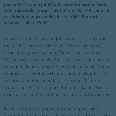
pamatā ir šā gada jubilāra Maestro Raimonda Paula
zelta repertuārs, grupa “bet bet” noslēgs 29. augustā
ar vērienīgu koncertu Ikšķiles estrādē. Koncerta
sākums – plkst. 19.00.
Koncertā skanēs gan iemīļotās dziesmas “Nepārmet
man”, “Mazs cinītis”, “Mežrozīte”, “Mēmā dziesma”,
“Dziesmiņa par dzīvošanu”, “Kamēr svecītes deg”,
“Vasara nebeigsies nekad” u.c., gan arī fragmenti no
Raimonda Paula un Jāņa Petera dziesmu cikla “Pērļu
zvejnieks”. Tāpat koncerta programmā iekļautas arī
no jauna apgūtas leģendārās dziesmas “Laternu
stundā” un “Viss nāk un aiziet tālumā”, kā arī Maestro
dziesmas ar grupas dalībnieka Guntara Rača vārdiem.
Kā uzsver mūziķi, grupas repertuārā īpaša vieta
vienmēr bijusi Raimonda Paula mūzikai, turklāt šajos