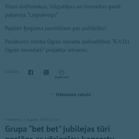
Visus dalībniekus, līdzjutējus un tiesnešus gardi
pabaroja “Liepukrogs”.
Paldies Ķeguma jauniešiem par palīdzību!
Pasākums notika Ogres novada pašvaldības “R.A.D.I.
Ogres novadam” projekta ietvaros.
Dalīties
Kopēt saiti
Nākamais raksts
Piektdiena, 7. augusts, 2026 13:54
Grupa "bet bet" jubilejas tūri
noslēgs ar vērienīgu koncertu