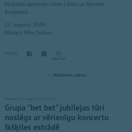
Muzikālā apvienība Gints Cālītis un Ronalds
Briežkalns
12. augusts 20.00
Mūziķis Miks Dukurs
Dalīties
Kopēt saiti
Nākamais raksts
Piektdiena, 7. augusts, 2026 13:54
Grupa "bet bet" jubilejas tūri
noslēgs ar vērienīgu koncertu
Ikšķiles estrādē