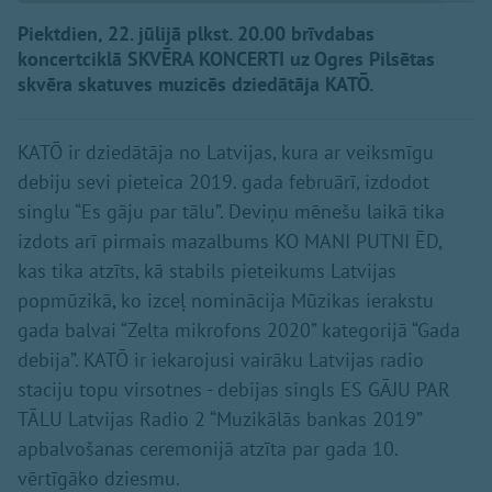
Piektdien, 22. jūlijā plkst. 20.00 brīvdabas
koncertciklā SKVĒRA KONCERTI uz Ogres Pilsētas
skvēra skatuves muzicēs dziedātāja KATŌ.
KATŌ ir dziedātāja no Latvijas, kura ar veiksmīgu
debiju sevi pieteica 2019. gada februārī, izdodot
singlu “Es gāju par tālu”. Deviņu mēnešu laikā tika
izdots arī pirmais mazalbums KO MANI PUTNI ĒD,
kas tika atzīts, kā stabils pieteikums Latvijas
popmūzikā, ko izceļ nominācija Mūzikas ierakstu
gada balvai “Zelta mikrofons 2020” kategorijā “Gada
debija”. KATŌ ir iekarojusi vairāku Latvijas radio
staciju topu virsotnes - debijas singls ES GĀJU PAR
TĀLU Latvijas Radio 2 “Muzikālās bankas 2019”
apbalvošanas ceremonijā atzīta par gada 10.
vērtīgāko dziesmu.