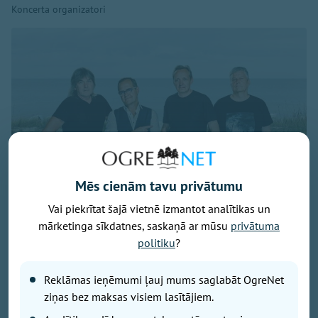
Koncerta organizatori
Mēs cienām tavu privātumu
Vai piekrītat šajā vietnē izmantot analītikas un
mārketinga sīkdatnes, saskaņā ar mūsu
privātuma
politiku
?
Publicitātes foto
Savu 35 gadu jubilejai veltīto koncerttūri, kuras
Reklāmas ieņēmumi ļauj mums saglabāt OgreNet
pamatā ir šā gada jubilāra Maestro Raimonda Paula
ziņas bez maksas visiem lasītājiem.
zelta repertuārs, grupa “bet bet” noslēgs 29. augustā