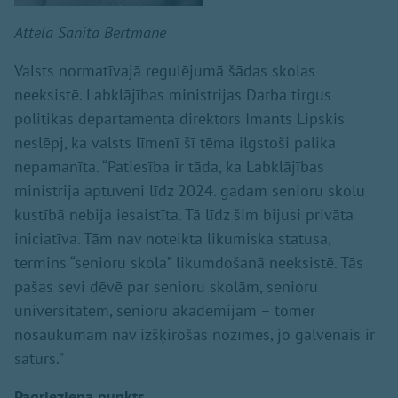
Attēlā Sanita Bertmane
Valsts normatīvajā regulējumā šādas skolas
neeksistē. Labklājības ministrijas Darba tirgus
politikas departamenta direktors Imants Lipskis
neslēpj, ka valsts līmenī šī tēma ilgstoši palika
nepamanīta. “Patiesība ir tāda, ka Labklājības
ministrija aptuveni līdz 2024. gadam senioru skolu
kustībā nebija iesaistīta. Tā līdz šim bijusi privāta
iniciatīva. Tām nav noteikta likumiska statusa,
termins “senioru skola” likumdošanā neeksistē. Tās
pašas sevi dēvē par senioru skolām, senioru
universitātēm, senioru akadēmijām – tomēr
nosaukumam nav izšķirošas nozīmes, jo galvenais ir
saturs.”
Pagrieziena punkts