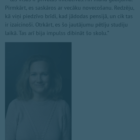
Pirmkārt, es saskāros ar vecāku novecošanu. Redzēju,
kā viņi piedzīvo brīdi, kad jādodas pensijā, un cik tas
ir izaicinoši. Otrkārt, es šo jautājumu pētīju studiju
laikā. Tas arī bija impulss dibināt šo skolu.”