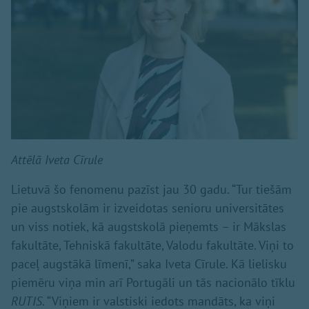
Attēlā Iveta Cīrule
Lietuvā šo fenomenu pazīst jau 30 gadu. “Tur tiešām
pie augstskolām ir izveidotas senioru universitātes
un viss notiek, kā augstskolā pieņemts – ir Mākslas
fakultāte, Tehniskā fakultāte, Valodu fakultāte. Viņi to
paceļ augstākā līmenī,” saka Iveta Cīrule. Kā lielisku
piemēru viņa min arī Portugāli un tās nacionālo tīklu
RUTIS
. “Viņiem ir valstiski iedots mandāts, ka viņi