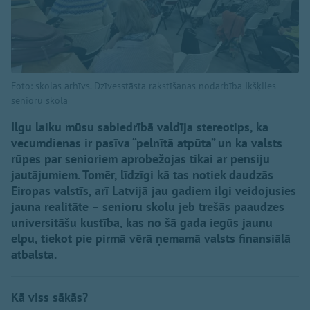
Foto: skolas arhīvs. Dzīvesstāsta rakstīšanas nodarbība Ikšķiles
senioru skolā
Ilgu laiku mūsu sabiedrībā valdīja stereotips, ka
vecumdienas ir pasīva “pelnītā atpūta” un ka valsts
rūpes par senioriem aprobežojas tikai ar pensiju
jautājumiem. Tomēr, līdzīgi kā tas notiek daudzās
Eiropas valstīs, arī Latvijā jau gadiem ilgi veidojusies
jauna realitāte – senioru skolu jeb trešās paaudzes
universitāšu kustība, kas no šā gada iegūs jaunu
elpu, tiekot pie pirmā vērā ņemamā valsts finansiālā
atbalsta.
Kā viss sākās?