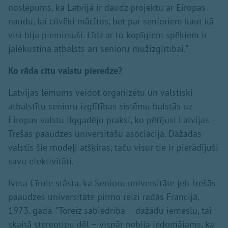
noslēpums, ka Latvijā ir daudz projektu ar Eiropas
naudu, lai cilvēki mācītos, bet par senioriem kaut kā
visi bija piemirsuši. Līdz ar to kopīgiem spēkiem ir
jāiekustina atbalsts arī senioru mūžizglītībai.”
Ko rāda citu valstu pieredze?
Latvijas lēmums veidot organizētu un valstiski
atbalstītu senioru izglītības sistēmu balstās uz
Eiropas valstu ilggadējo praksi, ko pētījusi Latvijas
Trešās paaudzes universitāšu asociācija. Dažādās
valstīs šie modeļi atšķiras, taču visur tie ir pierādījuši
savu efektivitāti.
Iveta Cīrule stāsta, ka Senioru universitāte jeb Trešās
paaudzes universitāte pirmo reizi radās Francijā,
1973. gadā. “Toreiz sabiedrībā – dažādu iemeslu, tai
skaitā stereotipu dēļ – vispār nebija iedomājams, ka