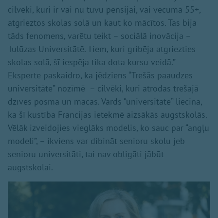
cilvēki, kuri ir vai nu tuvu pensijai, vai vecumā 55+,
atgrieztos skolas solā un kaut ko mācītos. Tas bija
tāds fenomens, varētu teikt – sociālā inovācija –
Tulūzas Universitātē. Tiem, kuri gribēja atgriezties
skolas solā, šī iespēja tika dota kursu veidā.”
Eksperte paskaidro, ka jēdziens “Trešās paaudzes
universitāte” nozīmē – cilvēki, kuri atrodas trešajā
dzīves posmā un mācās. Vārds “universitāte” liecina,
ka šī kustība Francijas ietekmē aizsākās augstskolās.
Vēlāk izveidojies vieglāks modelis, ko sauc par “angļu
modeli”, – ikviens var dibināt senioru skolu jeb
senioru universitāti, tai nav obligāti jābūt
augstskolai.