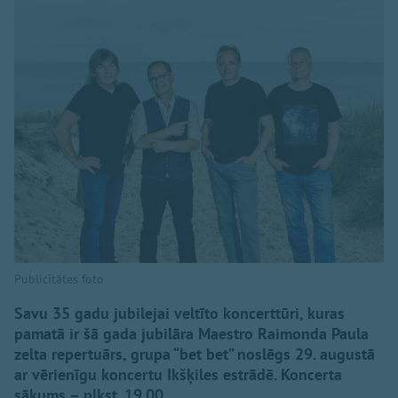
Publicitātes foto
Savu 35 gadu jubilejai veltīto koncerttūri, kuras
pamatā ir šā gada jubilāra Maestro Raimonda Paula
zelta repertuārs, grupa “bet bet” noslēgs 29. augustā
ar vērienīgu koncertu Ikšķiles estrādē. Koncerta
sākums – plkst. 19.00.