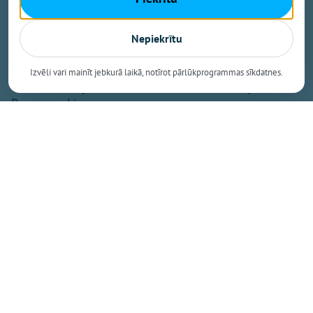
laikmetīgās krāsās
– Bezmaksas TV būs arī nākamgad. Ne antena, ne
dekoders nav jāmaina
Nepiekrītu
– Uzņēmējiem pieejams zaļināšanas programmas
atbalsts
Izvēli vari mainīt jebkurā laikā, notīrot pārlūkprogrammas sīkdatnes.
– Skolēniem jāmāca domāt! Jaunais skolotājs Andris
Romanovskis
– Darba inspekcija pārbauda sētnieka nāves
apstākļus Kalna pamatskolā
– Guļošs vīrietis dodas prom, darbā ierodas
nepareizā dienā u.c. policijas ziņas
– Liepiņš vēro krievu pasaules preču importa
dekoratīvo aizliegumu
– Krāsojam sevi medaini saldu. Upenieks par
visādiem skeletiem skapī
– Zelts 400 metros. Artūrs Pastors – Baltijas
čempions vieglatlētikā
– Ogres jaunajiem smaiļotājiem 8 medaļas Brocēnos
– Saeimas saruniņas. Kas 100 gudrajiem tribīnē un
uz mēles