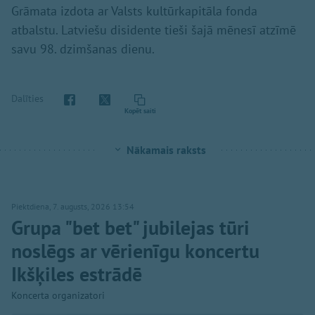
Grāmata izdota ar Valsts kultūrkapitāla fonda
atbalstu. Latviešu disidente tieši šajā mēnesī atzīmē
savu 98. dzimšanas dienu.
Dalīties
Kopēt saiti
Nākamais raksts
Piektdiena, 7. augusts, 2026 13:54
Grupa "bet bet" jubilejas tūri
noslēgs ar vērienīgu koncertu
Ikšķiles estrādē
Koncerta organizatori