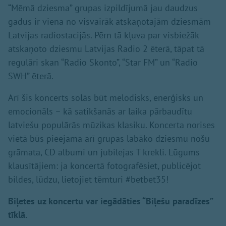
“Mēmā dziesma” grupas izpildījumā jau daudzus
gadus ir viena no visvairāk atskaņotajām dziesmām
Latvijas radiostacijās. Pērn tā kļuva par visbiežāk
atskaņoto dziesmu Latvijas Radio 2 ēterā, tāpat tā
regulāri skan “Radio Skonto”, “Star FM” un “Radio
SWH” ēterā.
Arī šis koncerts solās būt melodisks, enerģisks un
emocionāls – kā satikšanās ar laika pārbaudītu
latviešu populārās mūzikas klasiku. Koncerta norises
vietā būs pieejama arī grupas labāko dziesmu nošu
grāmata, CD albumi un jubilejas T krekli. Lūgums
klausītājiem: ja koncertā fotografēsiet, publicējot
bildes, lūdzu, lietojiet tēmturi #betbet35!
Biļetes uz koncertu var iegādāties “Biļešu paradīzes”
tīklā.