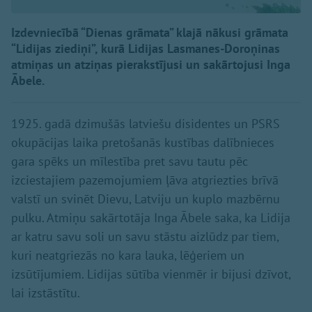
Izdevniecībā “Dienas grāmata” klajā nākusi grāmata
“Lidijas ziediņi”, kurā Lidijas Lasmanes-Doroņinas
atmiņas un atziņas pierakstījusi un sakārtojusi Inga
Ābele.
1925. gadā dzimušās latviešu disidentes un PSRS
okupācijas laika pretošanās kustības dalībnieces
gara spēks un mīlestība pret savu tautu pēc
izciestajiem pazemojumiem ļāva atgriezties brīvā
valstī un svinēt Dievu, Latviju un kuplo mazbērnu
pulku. Atmiņu sakārtotāja Inga Ābele saka, ka Lidija
ar katru savu soli un savu stāstu aizlūdz par tiem,
kuri neatgriezās no kara lauka, lēģeriem un
izsūtījumiem. Lidijas sūtība vienmēr ir bijusi dzīvot,
lai izstāstītu.