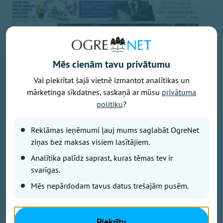
Mēs cienām tavu privātumu
Vai piekrītat šajā vietnē izmantot analītikas un
mārketinga sīkdatnes, saskaņā ar mūsu
privātuma
politiku
?
Reklāmas ieņēmumi ļauj mums saglabāt OgreNet
ziņas bez maksas visiem lasītājiem.
Analītika palīdz saprast, kuras tēmas tev ir
svarīgas.
Mēs nepārdodam tavus datus trešajām pusēm.
– Ķeipenē noslēdzas brīnišķīgs mākslas plenērs
Piekrītu