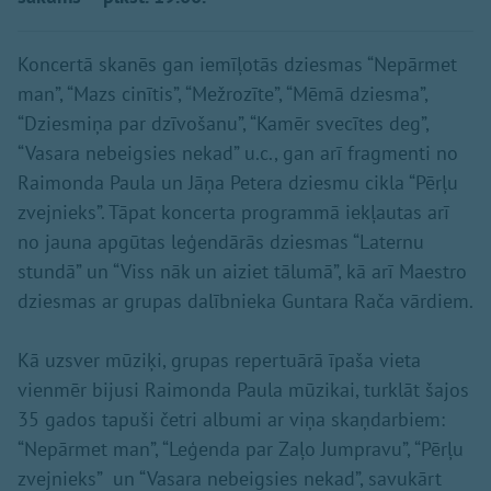
Koncertā skanēs gan iemīļotās dziesmas “Nepārmet
man”, “Mazs cinītis”, “Mežrozīte”, “Mēmā dziesma”,
“Dziesmiņa par dzīvošanu”, “Kamēr svecītes deg”,
“Vasara nebeigsies nekad” u.c., gan arī fragmenti no
Raimonda Paula un Jāņa Petera dziesmu cikla “Pērļu
zvejnieks”. Tāpat koncerta programmā iekļautas arī
no jauna apgūtas leģendārās dziesmas “Laternu
stundā” un “Viss nāk un aiziet tālumā”, kā arī Maestro
dziesmas ar grupas dalībnieka Guntara Rača vārdiem.
Kā uzsver mūziķi, grupas repertuārā īpaša vieta
vienmēr bijusi Raimonda Paula mūzikai, turklāt šajos
35 gados tapuši četri albumi ar viņa skaņdarbiem:
“Nepārmet man”, “Leģenda par Zaļo Jumpravu”, “Pērļu
zvejnieks” un “Vasara nebeigsies nekad”, savukārt