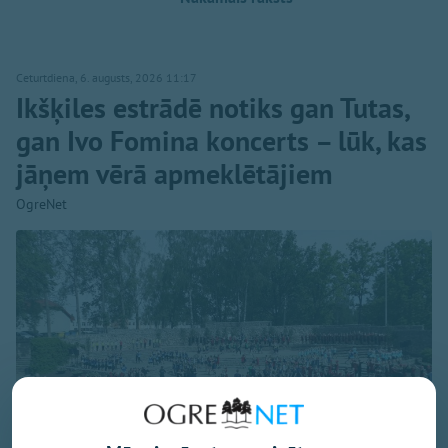
Ceturtdiena, 6. augusts, 2026 11:17
Ikšķiles estrādē notiks gan Tutas,
gan Ivo Fomina koncerts – lūk, kas
jāņem vērā apmeklētājiem
OgreNet