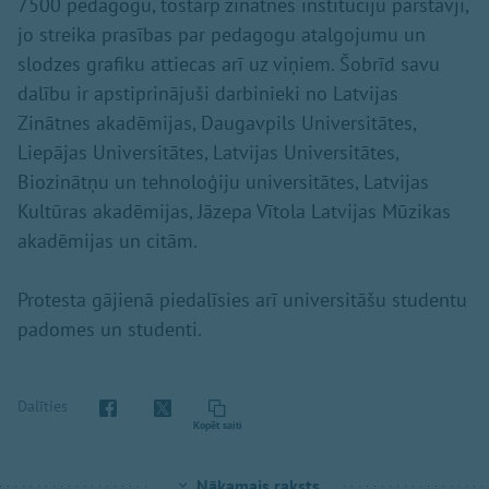
7500 pedagogu, tostarp zinātnes institūciju pārstāvji,
jo streika prasības par pedagogu atalgojumu un
slodzes grafiku attiecas arī uz viņiem. Šobrīd savu
dalību ir apstiprinājuši darbinieki no Latvijas
Zinātnes akadēmijas, Daugavpils Universitātes,
Liepājas Universitātes, Latvijas Universitātes,
Biozinātņu un tehnoloģiju universitātes, Latvijas
Kultūras akadēmijas, Jāzepa Vītola Latvijas Mūzikas
akadēmijas un citām.
Protesta gājienā piedalīsies arī universitāšu studentu
padomes un studenti.
Dalīties
Kopēt saiti
Nākamais raksts