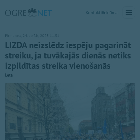
Kontakti
Reklāma
Pirmdiena, 24. aprīlis, 2023 11:51
LIZDA neizslēdz iespēju pagarināt
streiku, ja tuvākajās dienās netiks
izpildītas streika vienošanās
Leta