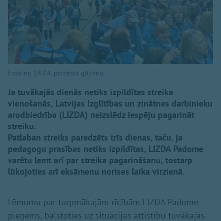
Foto no 24.04. protesta gājiena
Ja tuvākajās dienās netiks izpildītas streika
vienošanās, Latvijas Izglītības un zinātnes darbinieku
arodbiedrība (LIZDA) neizslēdz iespēju pagarināt
streiku.
Patlaban streiks paredzēts trīs dienas, taču, ja
pedagogu prasības netiks izpildītas, LIZDA Padome
varētu lemt arī par streika pagarināšanu, tostarp
lūkojoties arī eksāmenu norises laika virzienā.
Lēmumu par turpmākajām rīcībām LIZDA Padome
pieņems, balstoties uz situācijas attīstību tuvākajās