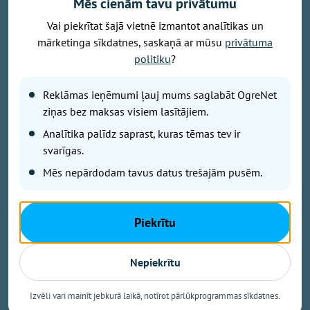
Mēs cienām tavu privātumu
Foto: Ikšķiles tautas nams
Vai piekrītat šajā vietnē izmantot analītikas un
mārketinga sīkdatnes, saskaņā ar mūsu
privātuma
9.augustā plkst. 12.00 Ikšķiles estrādē notiks Tutas
politiku
?
jaunākās programmas pirmizrāde "Vasarai pa pēdām",
bet plkst. 18.00 Ikšķiles estrādi pieskandinās
Reklāmas ieņēmumi ļauj mums saglabāt OgreNet
leģendārais Ivo Fomins ar savu jaunāko
ziņas bez maksas visiem lasītājiem.
koncertprogrammu "Bez liekiem vārdiem". Tā kā
"Latvijas Valsts ceļi" šobrīd veic būtiskus
Analītika palīdz saprast, kuras tēmas tev ir
remontdarbus uz autoceļa A6, satiksme Ikšķiles
svarīgas.
apkārtnē ir apgrūtināta un iespējami ilgāki
Mēs nepārdodam tavus datus trešajām pusēm.
braukšanas laiki.
Aicinām savu braucienu ieplānot savlaicīgi!
Piekrītu
Lielākās stāvvietas pieejamas:
Nepiekrītu
* Birzes ielā 33A;
Izvēli vari mainīt jebkurā laikā, notīrot pārlūkprogrammas sīkdatnes.
* Irbenāju ielā 2;