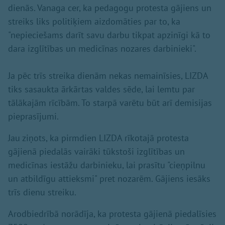
dienās. Vanaga cer, ka pedagogu protesta gājiens un
streiks liks politiķiem aizdomāties par to, ka
"nepieciešams darīt savu darbu tikpat apzinīgi kā to
dara izglītības un medicīnas nozares darbinieki".
Ja pēc trīs streika dienām nekas nemainīsies, LIZDA
tiks sasaukta ārkārtas valdes sēde, lai lemtu par
tālākajām rīcībām. To starpā varētu būt arī demisijas
pieprasījumi.
Jau ziņots, ka pirmdien LIZDA rīkotajā protesta
gājienā piedalās vairāki tūkstoši izglītības un
medicīnas iestāžu darbinieku, lai prasītu "cieņpilnu
un atbildīgu attieksmi" pret nozarēm. Gājiens iesāks
trīs dienu streiku.
Arodbiedrībā norādīja, ka protesta gājienā piedalīsies