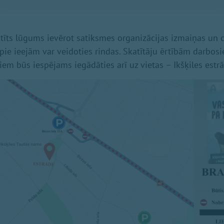
atīts lūgums ievērot satiksmes organizācijas izmaiņas un
jo pie ieejām var veidoties rindas. Skatītāju ērtībām darbosi
m būs iespējams iegādāties arī uz vietas – Ikšķiles estr