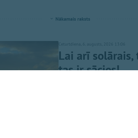
Nākamais raksts
Ceturtdiena, 6. augusts, 2026 13:06
Lai arī solārais
tas ir sācies!
OgreNet / Leta
Latvijā noslēdzies gada gaišāk
gaišākais ceturksnis jeb solārā
savukārt tumšākie trīs mēneši
4. februārim.