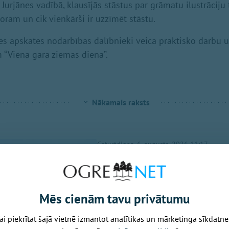
Jurjānes vadībā, klausījās stāstus par grāmatu ilustrāciju
oram un cik vienkārši ir uzzīmēt stāstu.
es apskates nodarbības dalībnieki veica praktisko darbu u
m “Viena gara ziemas diena”.
Nākamais raksts
Ceturtdiena, 6. augusts, 2026 11:17
Ikšķiles estrādē
Fomina koncerts
Mēs cienām tavu privātumu
apmeklētājiem
ai piekrītat šajā vietnē izmantot analītikas un mārketinga sīkdatne