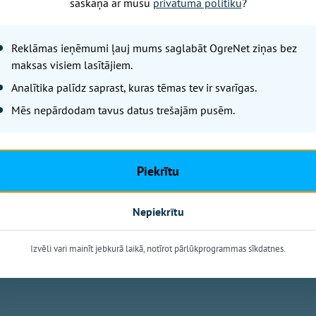
OgreNet
saskaņā ar mūsu
privātuma politiku
?
9.augustā plkst. 12.00 Ikšķil
pirmizrāde "Vasarai pa pēdām",
Reklāmas ieņēmumi ļauj mums saglabāt OgreNet ziņas bez
maksas visiem lasītājiem.
leģendārais Ivo Fomins ar sa
vārdiem". Tā kā "Latvijas Valst
Analītika palīdz saprast, kuras tēmas tev ir svarīgas.
autoceļa A6, satiksme Ikšķiles
Mēs nepārdodam tavus datus trešajām pusēm.
braukšanas laiki.
Piekrītu
Nepiekrītu
ienu ieplānot savlaicīgi!
s pieejamas:
Izvēli vari mainīt jebkurā laikā, notīrot pārlūkprogrammas sīkdatnes.