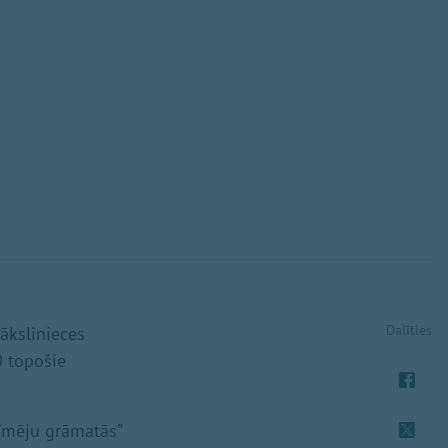
Dalīties
ākslinieces
0 topošie
zīmēju grāmatās”