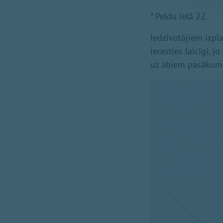
* Peldu ielā 22.
Iedzīvotājiem izpl
ierasties laicīgi, 
uz abiem pasākumie