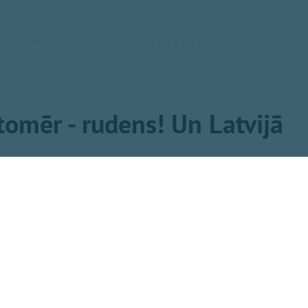
, tomēr - rudens! Un Latvijā
ais ceturksnis un sākas solārais rudens. Gada
 vasara sākās 7. maijā un beidzās 5. augustā,
 jeb solārā ziema būs periods no 6. novembra līdz