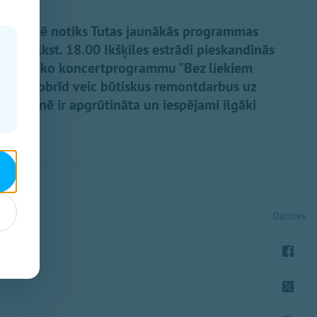
es estrādē notiks Tutas jaunākās programmas
 bet plkst. 18.00 Ikšķiles estrādi pieskandinās
vu jaunāko koncertprogrammu "Bez liekiem
s ceļi" šobrīd veic būtiskus remontdarbus uz
 apkārtnē ir apgrūtināta un iespējami ilgāki
Dalīties