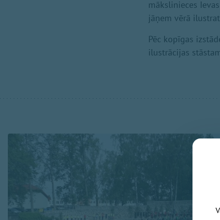
mākslinieces Ievas 
jāņem vērā ilustrat
Pēc kopīgas izstād
ilustrācijas stāsta
V