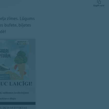
Kopēt saiti
 ceļa zīmes. Lūgums
es bufete, biļetes
ādē!