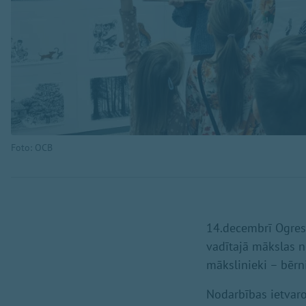
Foto: OCB
14.decembrī Ogres 
vadītajā mākslas n
mākslinieki – bērni
Nodarbības ietvaro