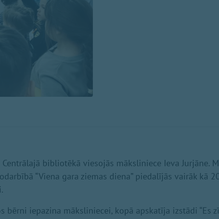
Centrālajā bibliotēkā viesojās māksliniece Ieva Jurjāne. M
odarbībā “Viena gara ziemas diena” piedalījās vairāk kā 2
.
s bērni iepazina māksliniecei, kopā apskatīja izstādi “Es 