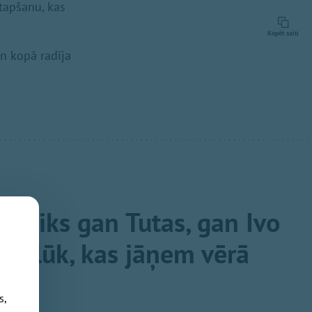
 tapšanu, kas
Kopēt saiti
n kopā radīja
 notiks gan Tutas, gan Ivo
 – lūk, kas jāņem vērā
s,