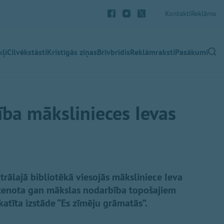
Kontakti
Reklāma
ļi
Cilvēkstāsti
Kristīgās ziņas
Brīvbrīdis
Reklāmraksti
Pasākumi
ba mākslinieces Ievas
rālajā bibliotēkā viesojās māksliniece Ieva
īstenota gan mākslas nodarbība topošajiem
atīta izstāde “Es zīmēju grāmatās”.