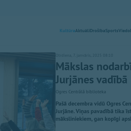
Kultūra
Aktuāli
Drošība
Sports
Viedok
Otrdiena, 7. janvāris, 2025 08:10
Mākslas nodarbī
Jurjānes vadībā
Ogres Centrālā biblioteka
Pašā decembra vidū Ogres Cent
Jurjāne. Viņas pavadībā tika 
māksliniekiem, gan kopīgi apsk