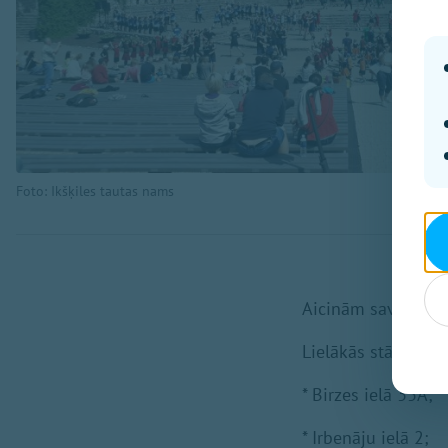
Foto: Ikšķiles tautas nams
Aicinām savu brauc
Lielākās stāvvieta
* Birzes ielā 33A;
* Irbenāju ielā 2;