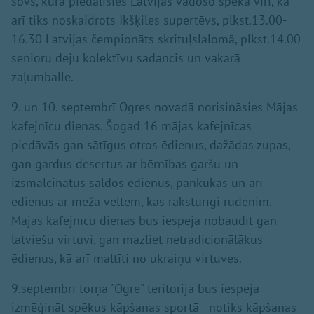
šovs, kurā piedalīsies Latvijas vadošo spēka vīri, kā
arī tiks noskaidrots Ikšķiles supertēvs, plkst.13.00-
16.30 Latvijas čempionāts skrituļslalomā, plkst.14.00
senioru deju kolektīvu sadancis un vakarā
zaļumballe.
9. un 10. septembrī Ogres novadā norisināsies Mājas
kafejnīcu dienas. Šogad 16 mājas kafejnīcas
piedāvās gan sātīgus otros ēdienus, dažādas zupas,
gan gardus desertus ar bērnības garšu un
izsmalcinātus saldos ēdienus, pankūkas un arī
ēdienus ar meža veltēm, kas raksturīgi rudenim.
Mājas kafejnīcu dienās būs iespēja nobaudīt gan
latviešu virtuvi, gan mazliet netradicionālākus
ēdienus, kā arī maltīti no ukraiņu virtuves.
9.septembrī torņa "Ogre" teritorijā būs iespēja
izmēģināt spēkus kāpšanas sportā - notiks kāpšanas