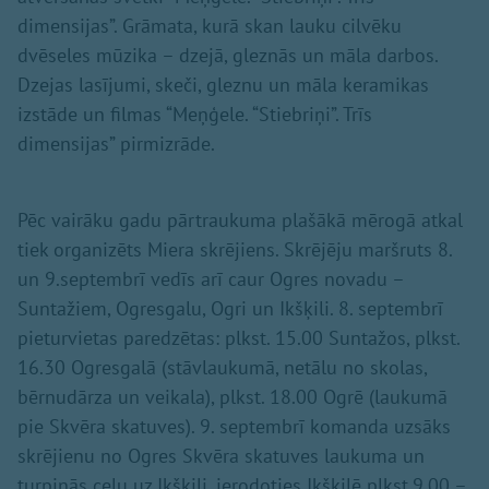
dimensijas”. Grāmata, kurā skan lauku cilvēku
dvēseles mūzika – dzejā, gleznās un māla darbos.
Dzejas lasījumi, skeči, gleznu un māla keramikas
izstāde un filmas “Meņģele. “Stiebriņi”. Trīs
dimensijas” pirmizrāde.
Pēc vairāku gadu pārtraukuma plašākā mērogā atkal
tiek organizēts Miera skrējiens. Skrējēju maršruts 8.
un 9.septembrī vedīs arī caur Ogres novadu –
Suntažiem, Ogresgalu, Ogri un Ikšķili. 8. septembrī
pieturvietas paredzētas: plkst. 15.00 Suntažos, plkst.
16.30 Ogresgalā (stāvlaukumā, netālu no skolas,
bērnudārza un veikala), plkst. 18.00 Ogrē (laukumā
pie Skvēra skatuves). 9. septembrī komanda uzsāks
skrējienu no Ogres Skvēra skatuves laukuma un
turpinās ceļu uz Ikšķili, ierodoties Ikšķilē plkst.9.00 –