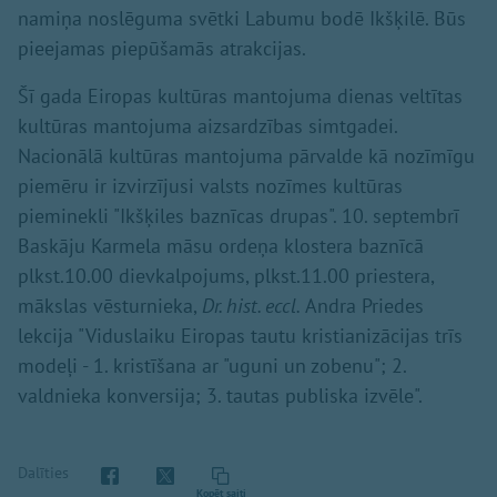
namiņa noslēguma svētki Labumu bodē Ikšķilē. Būs
pieejamas piepūšamās atrakcijas.
Šī gada Eiropas kultūras mantojuma dienas veltītas
kultūras mantojuma aizsardzības simtgadei.
Nacionālā kultūras mantojuma pārvalde kā nozīmīgu
piemēru ir izvirzījusi valsts nozīmes kultūras
pieminekli "Ikšķiles baznīcas drupas". 10. septembrī
Baskāju Karmela māsu ordeņa klostera baznīcā
plkst.10.00 dievkalpojums, plkst.11.00 priestera,
mākslas vēsturnieka,
Dr. hist. eccl.
Andra Priedes
lekcija "Viduslaiku Eiropas tautu kristianizācijas trīs
modeļi - 1. kristīšana ar "uguni un zobenu"; 2.
valdnieka konversija; 3. tautas publiska izvēle".
Dalīties
Kopēt saiti