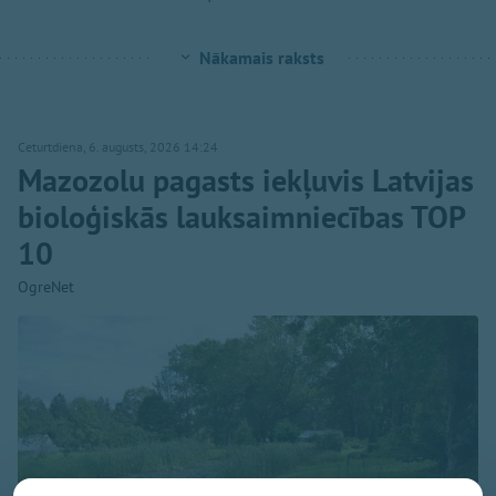
Nākamais raksts
Ceturtdiena, 6. augusts, 2026 14:24
Mazozolu pagasts iekļuvis Latvijas
bioloģiskās lauksaimniecības TOP
10
OgreNet