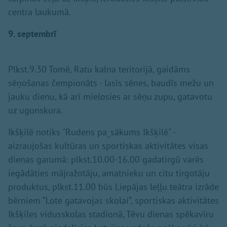
centra laukumā.
9. septembrī
Plkst.9.30 Tomē, Ratu kalna teritorijā, gaidāms
sēņošanas čempionāts - lasīs sēnes, baudīs mežu un
jauku dienu, kā arī mielosies ar sēņu zupu, gatavotu
uz ugunskura.
Ikšķilē notiks "Rudens pa_sākums Ikšķilē" -
aizraujošas kultūras un sportiskas aktivitātes visas
dienas garumā: plkst.10.00-16.00 gadatirgū varēs
iegādāties mājražotāju, amatnieku un citu tirgotāju
produktus, plkst.11.00 būs Liepājas leļļu teātra izrāde
bērniem “Lote gatavojas skolai”, sportiskas aktivitātes
Ikšķiles vidusskolas stadionā, Tēvu dienas spēkavīru