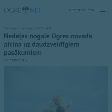
Kontakti
Reklāma
Piektdiena, 8. septembris, 2023 10:10
Nedēļas nogalē Ogres novadā
aicina uz daudzveidīgiem
pasākumiem
Ogresnovads.lv