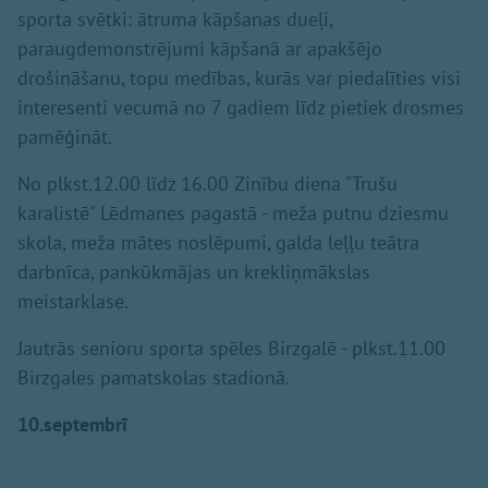
sporta svētki: ātruma kāpšanas dueļi,
paraugdemonstrējumi kāpšanā ar apakšējo
drošināšanu, topu medības, kurās var piedalīties visi
interesenti vecumā no 7 gadiem līdz pietiek drosmes
pamēģināt.
No plkst.12.00 līdz 16.00 Zinību diena "Trušu
karalistē" Lēdmanes pagastā - meža putnu dziesmu
skola, meža mātes noslēpumi, galda leļļu teātra
darbnīca, pankūkmājas un krekliņmākslas
meistarklase.
Jautrās senioru sporta spēles Birzgalē - plkst.11.00
Birzgales pamatskolas stadionā.
10.septembrī