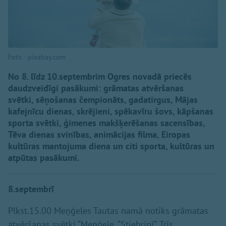
Foto - pixabay.com
No 8. līdz 10.septembrim Ogres novadā priecēs
daudzveidīgi pasākumi: grāmatas atvēršanas
svētki, sēņošanas čempionāts, gadatirgus, Mājas
kafejnīcu dienas, skrējieni, spēkavīru šovs, kāpšanas
sporta svētki, ģimenes makšķerēšanas sacensības,
Tēva dienas svinības, animācijas filma, Eiropas
kultūras mantojuma diena un citi sporta, kultūras un
atpūtas pasākumi.
8.septembrī
Plkst.15.00 Meņģeles Tautas namā notiks grāmatas
atvēršanas svētki “Meņģele. “Stiebriņi”. Trīs