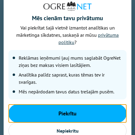
Mēs cienām tavu privātumu
Vai piekrītat šajā vietnē izmantot analītikas un
mārketinga sīkdatnes, saskaņā ar mūsu
privātuma
Attēls: Ogres novads
politiku
?
Ogres novada Mazozolu pagasts ierindojies piektajā
vietā starp Latvijas zaļākajiem pagastiem - šeit
Reklāmas ieņēmumi ļauj mums saglabāt OgreNet
bioloģiski tiek apsaimniekoti 73,4 % no visas
ziņas bez maksas visiem lasītājiem.
lauksaimniecībā izmantojamās zemes. Tas ir vairāk
Analītika palīdz saprast, kuras tēmas tev ir
nekā trīsarpus reizes virs valsts vidējā rādītāja un
svarīgas.
vienīgais Ogres novada pagasts, kas iekļuvis
Mēs nepārdodam tavus datus trešajām pusēm.
prestižajā BIO TOP 10 sarakstā pēc bioloģiski
sertificētās lauksaimniecības zemes platības
īpatsvara. Šāds sasniegums apliecina, ka Mazozolu
Piekrītu
pusē bioloģiskā saimniekošana kļuvusi par
dominējošo lauksaimniecības praksi – gandrīz trīs
ceturtdaļās lauku netiek izmantoti minerālmēsli un
Nepiekrītu
sintētiskie pesticīdi, kas nāk par labu gan videi, gan