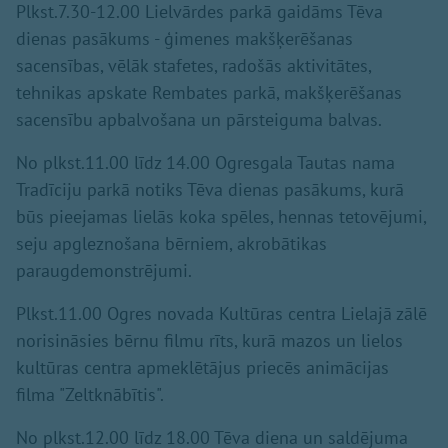
Plkst.7.30-12.00 Lielvārdes parkā gaidāms Tēva
dienas pasākums - ģimenes makšķerēšanas
sacensības, vēlāk stafetes, radošās aktivitātes,
tehnikas apskate Rembates parkā, makšķerēšanas
sacensību apbalvošana un pārsteiguma balvas.
No plkst.11.00 līdz 14.00 Ogresgala Tautas nama
Tradīciju parkā notiks Tēva dienas pasākums, kurā
būs pieejamas lielās koka spēles, hennas tetovējumi,
seju apgleznošana bērniem, akrobātikas
paraugdemonstrējumi.
Plkst.11.00 Ogres novada Kultūras centra Lielajā zālē
norisināsies bērnu filmu rīts, kurā mazos un lielos
kultūras centra apmeklētājus priecēs animācijas
filma "Zeltknābītis".
No plkst.12.00 līdz 18.00 Tēva diena un saldējuma