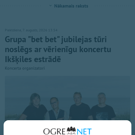
Nākamais raksts
Piektdiena, 7. augusts, 2026 13:54
Grupa "bet bet" jubilejas tūri
noslēgs ar vērienīgu koncertu
Ikšķiles estrādē
Koncerta organizatori