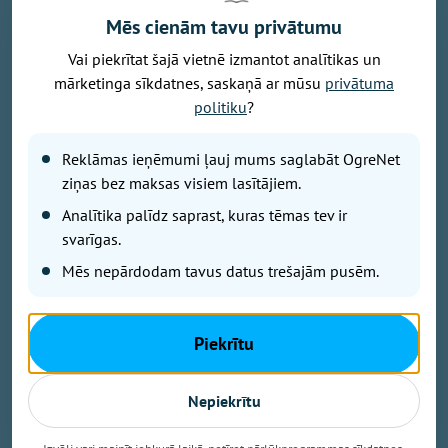
Mēs cienām tavu privātumu
Vai piekrītat šajā vietnē izmantot analītikas un
mārketinga sīkdatnes, saskaņā ar mūsu
privātuma
politiku
?
Publicitātes foto
Savu 35 gadu jubilejai veltīto koncerttūri, kuras
Reklāmas ieņēmumi ļauj mums saglabāt OgreNet
pamatā ir šā gada jubilāra Maestro Raimonda Paula
ziņas bez maksas visiem lasītājiem.
zelta repertuārs, grupa “bet bet” noslēgs 29. augustā
Analītika palīdz saprast, kuras tēmas tev ir
ar vērienīgu koncertu Ikšķiles estrādē. Koncerta
svarīgas.
sākums – plkst. 19.00.
Mēs nepārdodam tavus datus trešajām pusēm.
Koncertā skanēs gan iemīļotās dziesmas “Nepārmet
man”, “Mazs cinītis”, “Mežrozīte”, “Mēmā dziesma”,
Piekrītu
“Dziesmiņa par dzīvošanu”, “Kamēr svecītes deg”,
“Vasara nebeigsies nekad” u.c., gan arī fragmenti no
Nepiekrītu
Raimonda Paula un Jāņa Petera dziesmu cikla “Pērļu
zvejnieks”. Tāpat koncerta programmā iekļautas arī