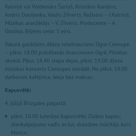
Kalniņš vai Voldemārs Šoriņš, Kristiāns Kareļins,
Andris Daņiļenko, Valdis Zilverts. Režisors – J.Kalniņš.
Mūzikas aranžētājs – V. Zilveris. Producente – A.
Ozoliņa. Biļetes cena: 5 eiro.
Vakarā gaiddāms džeza velobrauciens Ogre-Ciemupe
– plkst. 18.00 pulcēšanās braucienam Ogrē, Pilsētas
skvērā. Plkst. 18.40 stepa dejas, plkst. 19.00 džeza
mūzikas koncerts Ciemupes estrādē. No plkst. 18.00
darbosies kafejnīca. Ieeja bez maksas.
Kapusvētki
4. jūlijā Birzgales pagastā:
plkst. 10.00 luterāņu kapusvētki Zizānu kapos;
dievkalpojumu vadīs ev.lut. draudzes mācītājs Juris
Morics;