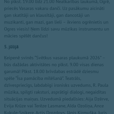
No plkst. 19.00 līdz 21.00 Neatkarības laukumā, Ogrē,
priecēs Vasaras vakaru danči. Uz pasākumu aicināti
gan skatītāji un klausītāji, gan dancotāji un
muzikanti, gan mazi, gan lieli – ikviens ogrēnietis un
Ogres viesis! Ņem līdzi savu mūzikas instrumentu un
mācies spēlēt dančus!
5. jūlijā
Ķeipenē svinēs “Svētkus vasaras plaukumā 2026” –
būs dažādas aktivitātes no plkst. 9.00 visas dienas
garumā! Plkst. 18.00 brīvdabas estrādē dziesmu
spēle “Īsa pamācība mīlēšanā”. Teatrāls,
dzīvespriecīgs, labdabīgi ironisks uzvedums, R. Paula
mūzika, spilgti raksturi, asprātīgi dialogi, negaidītas
situācijas maiņas. Uzvedumā piedalīsies: Aija Dzērve,
Evija Krūze vai Terēze Lasmane, Aīda Ozoliņa, Ance
Kukule-Sniķere, Artis Drozdovs, Jānis Kirmuška, Juris