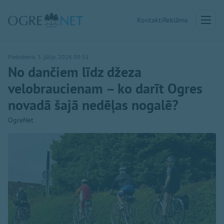
Kontakti
Reklāma
Piektdiena, 3. jūlijs, 2026 09:51
No dančiem līdz džeza
velobraucienam – ko darīt Ogres
novadā šajā nedēļas nogalē?
OgreNet