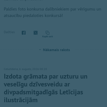
Paldies foto konkursa dalībniekiem par vērīgumu un
atsaucību piedaloties konkursā!
Dalīties
Kopēt saiti
Nākamais raksts
Ceturtdiena, 6. augusts, 2026 08:20
Izdota grāmata par uzturu un
veselīgu dzīvesveidu ar
divpadsmitgadīgās Letīcijas
ilustrācijām