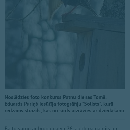
Noslēdzies foto konkurss Putnu dienas Tomē.
Eduards Puriņš iesūtīja fotogrāfiju "Solists", kurā
redzams strazds, kas no sirds aizrāvies ar dziedāšanu.
Baltu vārnu ar brūnu galvu 26. aprīlī pamanījis un