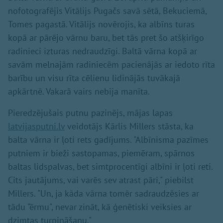
nofotografējis Vitālijs Pugačs savā sētā, Bekuciemā,
Tomes pagastā. Vitālijs novērojis, ka albīns turas
kopā ar pārējo vārnu baru, bet tās pret šo atšķirīgo
radinieci izturas nedraudzīgi. Baltā vārna kopā ar
savām melnajām radiniecēm pacienājās ar iedoto rīta
barību un visu rīta cēlienu lidinājās tuvākajā
apkārtnē. Vakarā vairs nebija manīta.
Pieredzējušais putnu pazinējs, mājas lapas
latvijasputni.lv
veidotājs Kārlis Millers stāsta, ka
balta vārna ir ļoti rets gadījums. "Albīnisma pazīmes
putniem ir bieži sastopamas, piemēram, spārnos
baltas lidspalvas, bet simtprocentīgi albīni ir ļoti reti.
Cits jautājums, vai varēs sev atrast pāri," piebilst
Millers. "Un, ja kāda vārna tomēr sadraudzēsies ar
tādu "ērmu", nevar zināt, kā ģenētiski veiksies ar
dzimtas turpināšanu."