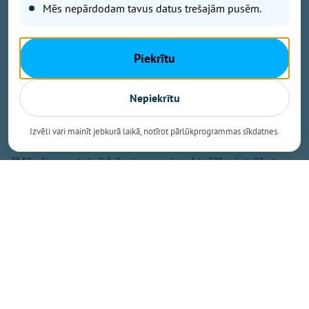
Mēs nepārdodam tavus datus trešajām pusēm.
Piekrītu
Nepiekrītu
Izvēli vari mainīt jebkurā laikā, notīrot pārlūkprogrammas sīkdatnes.
Foto - Krista Blūma
"Mūsdienu steigā bērniem arvien biežāk pietrūkst
kustību, pilnvērtīga uztura, miega un vienkārši
mierīga laika kopā ar ģimeni," tā savas pirmās
grāmatas atvēršanas svētkos uzsvēra sertificētā
uztura speciāliste un uztura zinātniece Gita Ignace.
Grāmata “Zinību ceļojums uz Veselības zemi” ir
domāta bērniem. Tajā caur stāstiem, uzdevumiem un
brīnišķīgām divpadsimtgadīgās Letīcijas Ignaces
ilustrācijām bērni varēs uzzināt un mācīties pašu
svarīgākos pamatus par ikdienas uzturu, kustību,