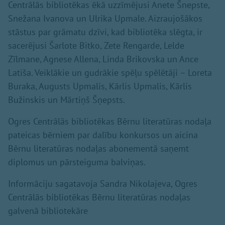
Centrālās bibliotēkas ēkā uzzīmējusi Anete Šnepste,
Snežana Ivanova un Ulrika Upmale. Aizraujošākos
stāstus par grāmatu dzīvi, kad bibliotēka slēgta, ir
sacerējusi Šarlote Bitko, Zete Rengarde, Lelde
Zīlmane, Agnese Allena, Linda Brikovska un Ance
Latiša. Veiklākie un gudrākie spēļu spēlētāji – Loreta
Buraka, Augusts Upmalis, Kārlis Upmalis, Kārlis
Bužinskis un Mārtiņš Šņepsts.
Ogres Centrālās bibliotēkas Bērnu literatūras nodaļa
pateicas bērniem par dalību konkursos un aicina
Bērnu literatūras nodaļas abonementā saņemt
diplomus un pārsteiguma balviņas.
Informāciju sagatavoja Sandra Nikolajeva, Ogres
Centrālās bibliotēkas Bērnu literatūras nodaļas
galvenā bibliotekāre