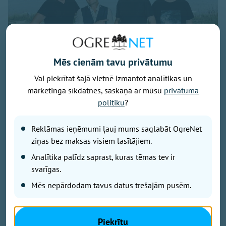
Mēs cienām tavu privātumu
Vai piekrītat šajā vietnē izmantot analītikas un
mārketinga sīkdatnes, saskaņā ar mūsu
privātuma
politiku
?
Publicitātes foto
Savu 35 gadu jubilejai veltīto koncerttūri, kuras
Reklāmas ieņēmumi ļauj mums saglabāt OgreNet
pamatā ir šā gada jubilāra Maestro Raimonda Paula
ziņas bez maksas visiem lasītājiem.
zelta repertuārs, grupa “bet bet” noslēgs 29. augustā
Analītika palīdz saprast, kuras tēmas tev ir
ar vērienīgu koncertu Ikšķiles estrādē. Koncerta
svarīgas.
sākums – plkst. 19.00.
Mēs nepārdodam tavus datus trešajām pusēm.
Koncertā skanēs gan iemīļotās dziesmas “Nepārmet
man”, “Mazs cinītis”, “Mežrozīte”, “Mēmā dziesma”,
Piekrītu