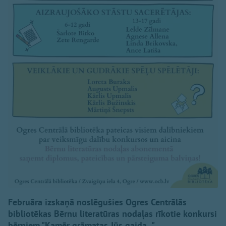
Februāra izskaņā noslēgušies Ogres Centrālās
bibliotēkas Bērnu literatūras nodaļas rīkotie konkursi
bērniem "Kamēr grāmatas Jūs gaida...".