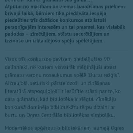
Atpūtai no mācībām un ziemas baudīšanas priekiem
brīvajā laikā, bērniem tika piedāvāta iespēja
piedalīties trīs dažādos konkursos atbilstoši
personīgajām interesēm un tai prasmei, kas vislabāk
padodas – zīmētājiem, stāstu sacerētājiem un
izzinošo un izklaidējošo spēļu spēlētājiem.
Visos trīs konkursos pavisam piedalījušies 90
dalībnieki, no kuriem visvairāk mēģinājuši atrast
grāmatu varoņu nosaukumus spēlē "Burtu režģis".
Aizraujoši, saturiski pārsteidzoši un zināšanas
literatūrā atspoguļojoši ir iesūtītie stāsti par to, ko
dara grāmatas, kad bibliotēka ir slēgta. Zīmētāju
konkursā dominēja bibliotekāru tērpu dizaini ar
burtu un Ogres Centrālās bibliotēkas simboliku.
Modernākos apģērbus bibliotekāriem jaunajā Ogres