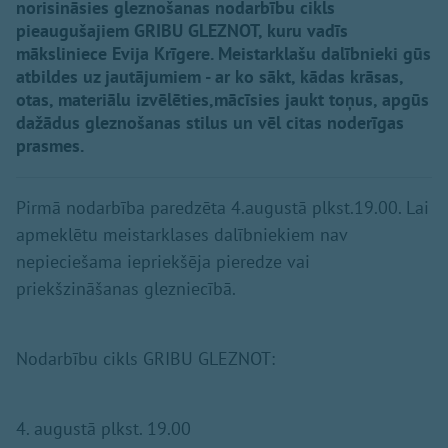
norisināsies gleznošanas nodarbību cikls
pieaugušajiem GRIBU GLEZNOT, kuru vadīs
māksliniece Evija Krīgere. Meistarklašu dalībnieki gūs
atbildes uz jautājumiem - ar ko sākt, kādas krāsas,
otas, materiālu izvēlēties,mācīsies jaukt toņus, apgūs
dažādus gleznošanas stilus un vēl citas noderīgas
prasmes.
Pirmā nodarbība paredzēta 4.augustā plkst.19.00. Lai
apmeklētu meistarklases dalībniekiem nav
nepieciešama iepriekšēja pieredze vai
priekšzināšanas glezniecībā.
Nodarbību cikls GRIBU GLEZNOT:
4. augustā plkst. 19.00