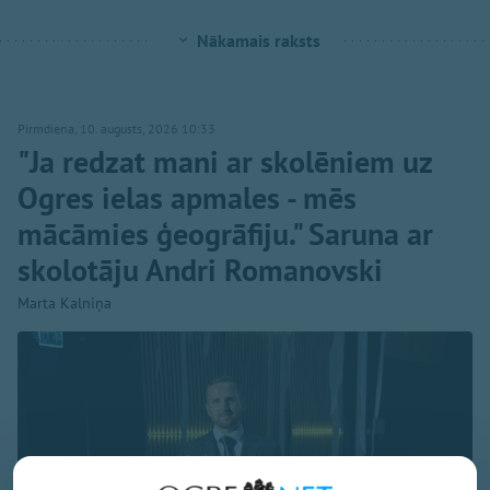
Nākamais raksts
Pirmdiena, 10. augusts, 2026 10:33
"Ja redzat mani ar skolēniem uz
Ogres ielas apmales - mēs
mācāmies ģeogrāfiju." Saruna ar
skolotāju Andri Romanovski
Marta Kalniņa