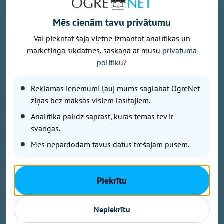
Mēs cienām tavu privātumu
Vai piekrītat šajā vietnē izmantot analītikas un
mārketinga sīkdatnes, saskaņā ar mūsu
privātuma
politiku
?
Reklāmas ieņēmumi ļauj mums saglabāt OgreNet
Andris Romanovskis uzskata, ka skolotāja uzdevums nav tikai
ziņas bez maksas visiem lasītājiem.
iemācīt faktus, bet palīdzēt jauniešiem domāt, uzņemties atbildību
un noticēt saviem spēkiem. Tieši iespēja redzēt skolēnu izaugsmi
Analītika palīdz saprast, kuras tēmas tev ir
viņam ir lielākais gandarījums šajā profesijā, foto no personīgā
svarīgas.
arhīva
Mēs nepārdodam tavus datus trešajām pusēm.
Jaunais skolotājs ogrēnietis Andris Romanovskis ir
pārliecināts, ka mūsdienās svarīgāk par faktu
zināšanu ir prasme analizēt, sadarboties un meklēt
Piekrītu
risinājumus. Par ģeorgrāfijas mācīšanu Ogres Valsts
ģimnāzijā un Ogres Centra pamatskolā, darbu ar
Nepiekrītu
jauniešiem, mākslīgā intelekta vietu skolā un
skolotāja profesijas izaicinājumiem - šajā sarunā.