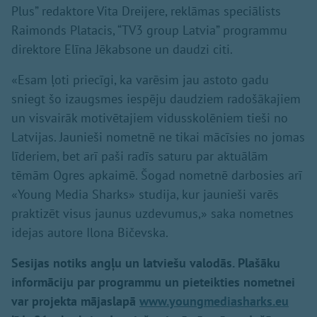
Plus” redaktore Vita Dreijere, reklāmas speciālists
Raimonds Platacis, “TV3 group Latvia” programmu
direktore Elīna Jēkabsone un daudzi citi.
«Esam ļoti priecīgi, ka varēsim jau astoto gadu
sniegt šo izaugsmes iespēju daudziem radošākajiem
un visvairāk motivētajiem vidusskolēniem tieši no
Latvijas. Jaunieši nometnē ne tikai mācīsies no jomas
līderiem, bet arī paši radīs saturu par aktuālām
tēmām Ogres apkaimē. Šogad nometnē darbosies arī
«Young Media Sharks» studija, kur jaunieši varēs
praktizēt visus jaunus uzdevumus,» saka nometnes
idejas autore Ilona Bičevska.
Sesijas notiks angļu un latviešu valodās. Plašāku
informāciju par programmu un pieteikties nometnei
var projekta mājaslapā
www.youngmediasharks.eu