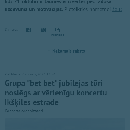
līdz 21. oktobrim. Jauniešus izvērtēs pēc radošā
uzdevuma un motivācijas.
Pieteikties nometnei
šeit:
Dalīties
Kopēt saiti
Nākamais raksts
Piektdiena, 7. augusts, 2026 13:54
Grupa "bet bet" jubilejas tūri
noslēgs ar vērienīgu koncertu
Ikšķiles estrādē
Koncerta organizatori