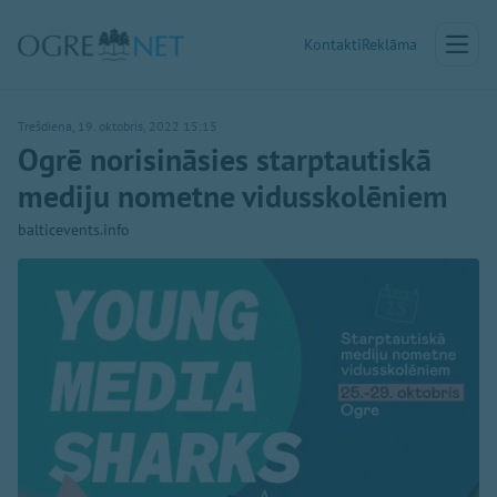
Kontakti
Reklāma
Trešdiena, 19. oktobris, 2022 15:15
Ogrē norisināsies starptautiskā
mediju nometne vidusskolēniem
balticevents.info