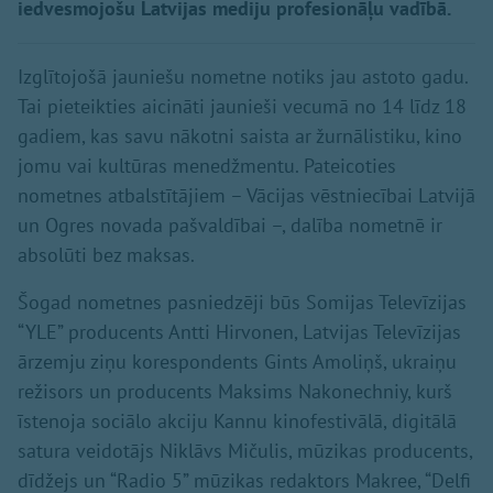
iedvesmojošu Latvijas mediju profesionāļu vadībā.
Izglītojošā jauniešu nometne notiks jau astoto gadu.
Tai pieteikties aicināti jaunieši vecumā no 14 līdz 18
gadiem, kas savu nākotni saista ar žurnālistiku, kino
jomu vai kultūras menedžmentu. Pateicoties
nometnes atbalstītājiem – Vācijas vēstniecībai Latvijā
un Ogres novada pašvaldībai –, dalība nometnē ir
absolūti bez maksas.
Šogad nometnes pasniedzēji būs Somijas Televīzijas
“YLE” producents Antti Hirvonen, Latvijas Televīzijas
ārzemju ziņu korespondents Gints Amoliņš, ukraiņu
režisors un producents Maksims Nakonechniy, kurš
īstenoja sociālo akciju Kannu kinofestivālā, digitālā
satura veidotājs Niklāvs Mičulis, mūzikas producents,
dīdžejs un “Radio 5” mūzikas redaktors Makree, “Delfi