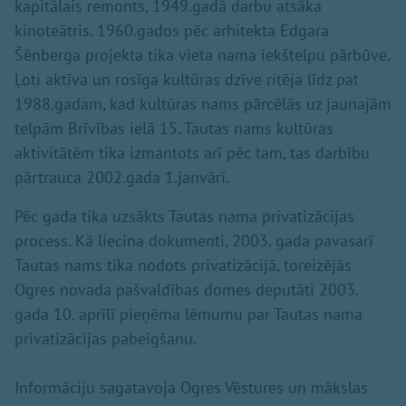
kapitālais remonts, 1949.gadā darbu atsāka
kinoteātris. 1960.gados pēc arhitekta Edgara
Šēnberga projekta tika vieta nama iekštelpu pārbūve.
Ļoti aktīva un rosīga kultūras dzīve ritēja līdz pat
1988.gadam, kad kultūras nams pārcēlās uz jaunajām
telpām Brīvības ielā 15. Tautas nams kultūras
aktivitātēm tika izmantots arī pēc tam, tas darbību
pārtrauca 2002.gada 1.janvārī.
Pēc gada tika uzsākts Tautas nama privatizācijas
process. Kā liecina dokumenti, 2003. gada pavasarī
Tautas nams tika nodots privatizācijā, toreizējās
Ogres novada pašvaldības domes deputāti 2003.
gada 10. aprīlī pieņēma lēmumu par Tautas nama
privatizācijas pabeigšanu.
Informāciju sagatavoja Ogres Vēstures un mākslas