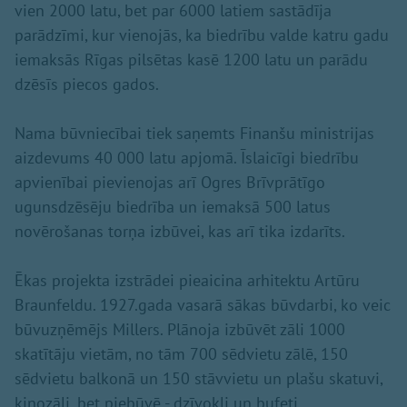
vien 2000 latu, bet par 6000 latiem sastādīja
parādzīmi, kur vienojās, ka biedrību valde katru gadu
iemaksās Rīgas pilsētas kasē 1200 latu un parādu
dzēsīs piecos gados.
Nama būvniecībai tiek saņemts Finanšu ministrijas
aizdevums 40 000 latu apjomā. Īslaicīgi biedrību
apvienībai pievienojas arī Ogres Brīvprātīgo
ugunsdzēsēju biedrība un iemaksā 500 latus
novērošanas torņa izbūvei, kas arī tika izdarīts.
Ēkas projekta izstrādei pieaicina arhitektu Artūru
Braunfeldu. 1927.gada vasarā sākas būvdarbi, ko veic
būvuzņēmējs Millers. Plānoja izbūvēt zāli 1000
skatītāju vietām, no tām 700 sēdvietu zālē, 150
sēdvietu balkonā un 150 stāvvietu un plašu skatuvi,
kinozāli, bet piebūvē - dzīvokli un bufeti.