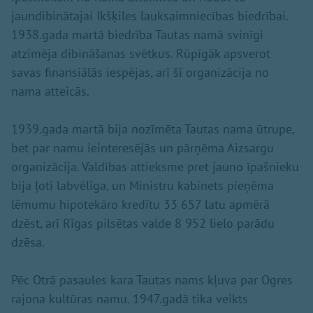
jaundibinātajai Ikšķiles lauksaimniecības biedrībai.
1938.gada martā biedrība Tautas namā svinīgi
atzīmēja dibināšanas svētkus. Rūpīgāk apsverot
savas finansiālās iespējas, arī šī organizācija no
nama atteicās.
1939.gada martā bija nozīmēta Tautas nama ūtrupe,
bet par namu ieinteresējās un pārņēma Aizsargu
organizācija. Valdības attieksme pret jauno īpašnieku
bija ļoti labvēlīga, un Ministru kabinets pieņēma
lēmumu hipotekāro kredītu 33 657 latu apmērā
dzēst, arī Rīgas pilsētas valde 8 952 lielo parādu
dzēsa.
Pēc Otrā pasaules kara Tautas nams kļuva par Ogres
rajona kultūras namu. 1947.gadā tika veikts