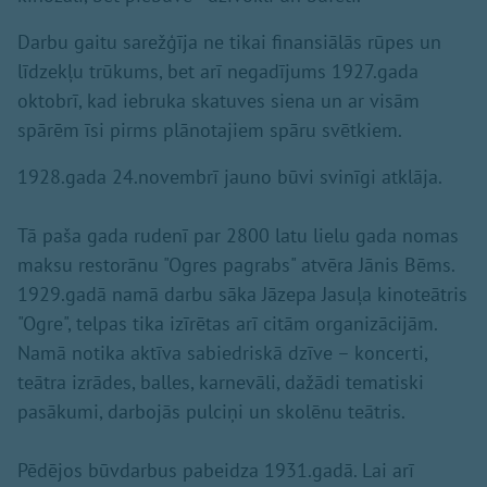
Darbu gaitu sarežģīja ne tikai finansiālās rūpes un
līdzekļu trūkums, bet arī negadījums 1927.gada
oktobrī, kad iebruka skatuves siena un ar visām
spārēm īsi pirms plānotajiem spāru svētkiem.
1928.gada 24.novembrī jauno būvi svinīgi atklāja.
Tā paša gada rudenī par 2800 latu lielu gada nomas
maksu restorānu "Ogres pagrabs" atvēra Jānis Bēms.
1929.gadā namā darbu sāka Jāzepa Jasuļa kinoteātris
"Ogre", telpas tika izīrētas arī citām organizācijām.
Namā notika aktīva sabiedriskā dzīve – koncerti,
teātra izrādes, balles, karnevāli, dažādi tematiski
pasākumi, darbojās pulciņi un skolēnu teātris.
Pēdējos būvdarbus pabeidza 1931.gadā. Lai arī