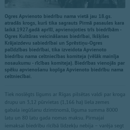
Ogres Apvienoto biedrību nama vietā jau 18.gs.
atradās krogs, kurš tika sagrauts Pirmā pasaules kara
laikā.1927.gadā aprīlī, apvienojoties trīs biedrībām -
Ogres Kultūras veicināšanas biedrībai, Ikšķiles
Krājaizdevu sabiedrībai un Sprēstiņu-Ogres
palīdzības biedrībai, tika izveidota Apvienoto
biedrību nama celtniecības komiteja (vēlāk mainīja
nosaukumu - rīcības komiteja). Biedrības vienojās par
spēku apvienošanu kopīga Apvienoto biedrību nama
celtniecībai.
Tiek noslēgts līgums ar Rīgas pilsētas valdi par kroga
drupu un 3,12 pūrvietas (1,166 ha) liela zemes
gabala iegūšanu dzimtnomā, līguma summa 8000
latu un 80 latu gada nomas maksu. Pirmajai
iemaksai biedrību rīcībā līdzekļu nebija – varēja segt