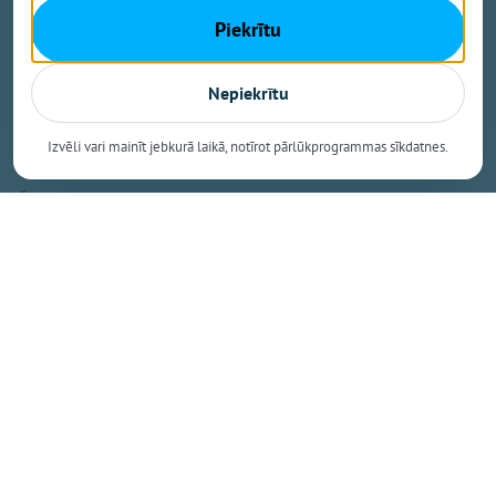
īpatsvara. Šāds sasniegums apliecina, ka Mazozolu
Piekrītu
pusē bioloģiskā saimniekošana kļuvusi par
dominējošo lauksaimniecības praksi – gandrīz trīs
ceturtdaļās lauku netiek izmantoti minerālmēsli un
Nepiekrītu
sintētiskie pesticīdi, kas nāk par labu gan videi, gan
vietējiem iedzīvotājiem un saimniekiem.
Izvēli vari mainīt jebkurā laikā, notīrot pārlūkprogrammas sīkdatnes.
Šie dati izriet no Latvijas Bioloģiskās
lauksaimniecības asociācijas (LBLA) apkopotā
administratīvo teritoriju BIO TOP 500, kas publicēts
nozares žurnāla "BIOLOĢISKI" jaunākajā numurā.
Saraksts veidots pēc Lauku atbalsta dienesta
statistikas par lauksaimniecībā izmantojamās zemes
platībām, kas 2026. gadā pieteiktas atbalstam.
Pirmo reizi divi novadi pārsniedz 40 % atzīmi
Vidēji Latvijā bioloģiski apsaimniekotās