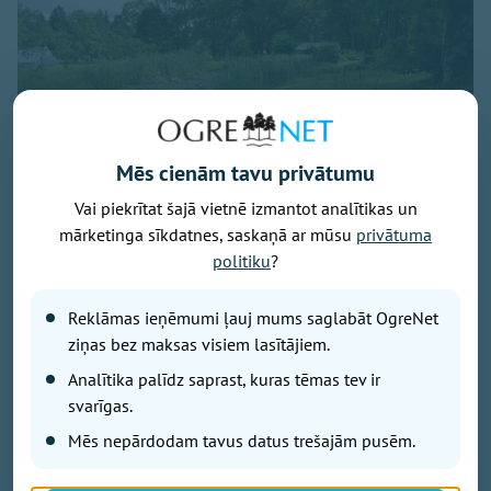
Mēs cienām tavu privātumu
Vai piekrītat šajā vietnē izmantot analītikas un
mārketinga sīkdatnes, saskaņā ar mūsu
privātuma
Attēls: Ogres novads
politiku
?
Ogres novada Mazozolu pagasts ierindojies piektajā
vietā starp Latvijas zaļākajiem pagastiem - šeit
Reklāmas ieņēmumi ļauj mums saglabāt OgreNet
bioloģiski tiek apsaimniekoti 73,4 % no visas
ziņas bez maksas visiem lasītājiem.
lauksaimniecībā izmantojamās zemes. Tas ir vairāk
Analītika palīdz saprast, kuras tēmas tev ir
nekā trīsarpus reizes virs valsts vidējā rādītāja un
svarīgas.
vienīgais Ogres novada pagasts, kas iekļuvis
Mēs nepārdodam tavus datus trešajām pusēm.
prestižajā BIO TOP 10 sarakstā pēc bioloģiski
sertificētās lauksaimniecības zemes platības