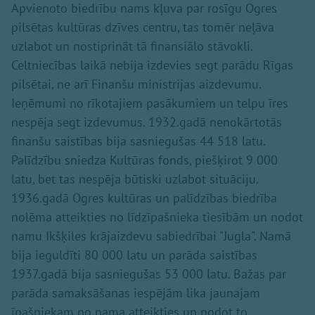
Apvienoto biedrību nams kļuva par rosīgu Ogres
pilsētas kultūras dzīves centru, tas tomēr neļāva
uzlabot un nostiprināt tā finansiālo stāvokli.
Celtniecības laikā nebija izdevies segt parādu Rīgas
pilsētai, ne arī Finanšu ministrijas aizdevumu.
Ieņēmumi no rīkotajiem pasākumiem un telpu īres
nespēja segt izdevumus. 1932.gadā nenokārtotās
finanšu saistības bija sasniegušas 44 518 latu.
Palīdzību sniedza Kultūras fonds, piešķirot 9 000
latu, bet tas nespēja būtiski uzlabot situāciju.
1936.gadā Ogres kultūras un palīdzības biedrība
nolēma atteikties no līdzīpašnieka tiesībām un nodot
namu Ikšķiles krājaizdevu sabiedrībai "Jugla". Namā
bija ieguldīti 80 000 latu un parāda saistības
1937.gadā bija sasniegušas 53 000 latu. Bažas par
parāda samaksāšanas iespējām lika jaunajam
īpašniekam no nama atteikties un nodot to