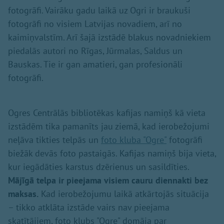
fotogrāfi. Vairāku gadu laikā uz Ogri ir braukuši
fotogrāfi no visiem Latvijas novadiem, arī no
kaimiņvalstīm. Arī šajā izstādē blakus novadniekiem
piedalās autori no Rīgas, Jūrmalas, Saldus un
Bauskas. Tie ir gan amatieri, gan profesionāli
fotogrāfi.
Ogres Centrālās bibliotēkas kafijas namiņš kā vieta
izstādēm tika pamanīts jau ziemā, kad ierobežojumi
neļāva tikties telpās un
foto kluba "Ogre"
fotogrāfi
biežāk devās foto pastaigās. Kafijas namiņš bija vieta,
kur iegādāties karstus dzērienus un sasildīties.
Mājīgā telpa ir pieejama visiem cauru diennakti bez
maksas.
Kad ierobežojumu laikā atkārtojās situācija
– tikko atklāta izstāde vairs nav pieejama
skatītājiem, foto klubs "Ogre" domāja par