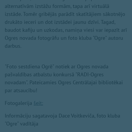
alternatīvām izstāžu formām, tapa arī virtuālā
izstāde. Tomēr gribējās parādīt skatītājiem sākotnējo
drukāto ieceri un dot izstādei jaunu dzīvi. Tagad,
baudot kafiju un uzkodas, namiņa viesi var iepazīt arī
Ogres novada fotogrāfu un foto kluba "Ogre" autoru
darbus.
"Foto sestdiena Ogrē" notiek ar Ogres novada
pašvaldības atbalstu konkursā "RADI-Ogres
novadam". Pateicamies Ogres Centrālajai bibliotēkai
par atsaucību!
Fotogalerija
šeit:
Informāciju sagatavoja Dace Voitkeviča, foto kluba
"Ogre" vadītāja