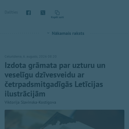
Dalīties
Kopēt saiti
Nākamais raksts
Ceturtdiena, 6. augusts, 2026 08:20
Izdota grāmata par uzturu un
veselīgu dzīvesveidu ar
četrpadsmitgadīgās Letīcijas
ilustrācijām
Viktorija Slavinska-Kostigova