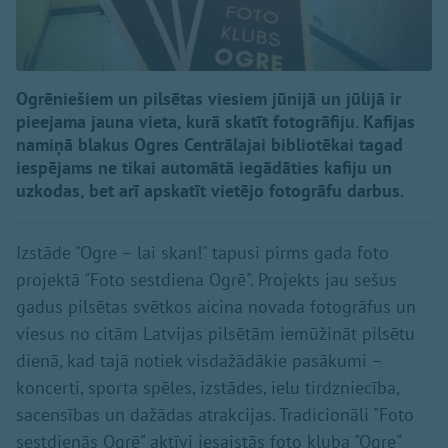
Ogrēniešiem un pilsētas viesiem jūnijā un jūlijā ir
pieejama jauna vieta, kurā skatīt fotogrāfiju. Kafijas
namiņā blakus Ogres Centrālajai bibliotēkai tagad
iespējams ne tikai automātā iegādāties kafiju un
uzkodas, bet arī apskatīt vietējo fotogrāfu darbus.
Izstāde "Ogre – lai skan!" tapusi pirms gada foto
projektā "Foto sestdiena Ogrē". Projekts jau sešus
gadus pilsētas svētkos aicina novada fotogrāfus un
viesus no citām Latvijas pilsētām iemūžināt pilsētu
dienā, kad tajā notiek visdažādākie pasākumi –
koncerti, sporta spēles, izstādes, ielu tirdzniecība,
sacensības un dažādas atrakcijas. Tradicionāli "Foto
sestdienās Ogrē" aktīvi iesaistās foto kluba "Ogre"