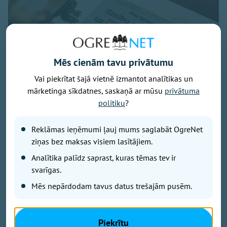
Mēs cienām tavu privātumu
Vai piekrītat šajā vietnē izmantot analītikas un
mārketinga sīkdatnes, saskaņā ar mūsu
privātuma
politiku
?
Reklāmas ieņēmumi ļauj mums saglabāt OgreNet
ziņas bez maksas visiem lasītājiem.
Foto - Krista Blūma
Analītika palīdz saprast, kuras tēmas tev ir
svarīgas.
"Mūsdienu steigā bērniem arvien biežāk pietrūkst
kustību, pilnvērtīga uztura, miega un vienkārši
Mēs nepārdodam tavus datus trešajām pusēm.
mierīga laika kopā ar ģimeni," tā savas pirmās
grāmatas atvēršanas svētkos uzsvēra sertificētā
uztura speciāliste un uztura zinātniece Gita Ignace.
Piekrītu