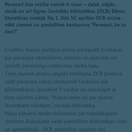
Pavasarī īsta rosība notiek it visur – dabā, mājās,
skolā un arī Ogres Centrālās bibliotēkas (OCB) Bērnu
literatūras nodaļā. No 1. līdz 30. aprīlim OCB aicina
nākt ciemos un piedalīties konkursos "Pavasari, ko tu
dari?".
Erudītos mazos lasītājus aicina pārbaudīt zināšanas
par pavasara vēstnešiem, ziediem un putniem un
izpildīt pavasarīgo uzdevumu darba lapu.
Tiem, kuriem prieku sagādā zīmēšana, OCB piedāvā
radīt pavasara stāstu zīmējumā! Dodoties pie
bibliotekāres, izlozējiet 3 vārdus un izdomājot ar
tiem saistītu sižetu. "Priecāsimies arī par skaisti
ilustrētiem stāstiem," norāda biblioteka.
Maija sākumā notiks balsošana par radošākajiem
darbiem. Balsošanā varēs piedalīties bibliotēkas viesi
un apmeklētāji. OCB pateicības saņems visi