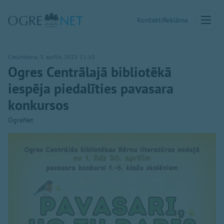
Kontakti
Reklāma
Ceturtdiena, 3. aprīlis, 2025 11:10
Ogres Centrālajā bibliotēkā
iespēja piedalīties pavasara
konkursos
OgreNet