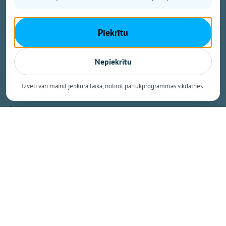
sertificētās lauksaimniecības zemes platības
īpatsvara. Šāds sasniegums apliecina, ka Mazozolu
Piekrītu
pusē bioloģiskā saimniekošana kļuvusi par
dominējošo lauksaimniecības praksi – gandrīz trīs
ceturtdaļās lauku netiek izmantoti minerālmēsli un
Nepiekrītu
sintētiskie pesticīdi, kas nāk par labu gan videi, gan
vietējiem iedzīvotājiem un saimniekiem.
Izvēli vari mainīt jebkurā laikā, notīrot pārlūkprogrammas sīkdatnes.
Šie dati izriet no Latvijas Bioloģiskās
lauksaimniecības asociācijas (LBLA) apkopotā
administratīvo teritoriju BIO TOP 500, kas publicēts
nozares žurnāla "BIOLOĢISKI" jaunākajā numurā.
Saraksts veidots pēc Lauku atbalsta dienesta
statistikas par lauksaimniecībā izmantojamās zemes
platībām, kas 2026. gadā pieteiktas atbalstam.
Pirmo reizi divi novadi pārsniedz 40 % atzīmi