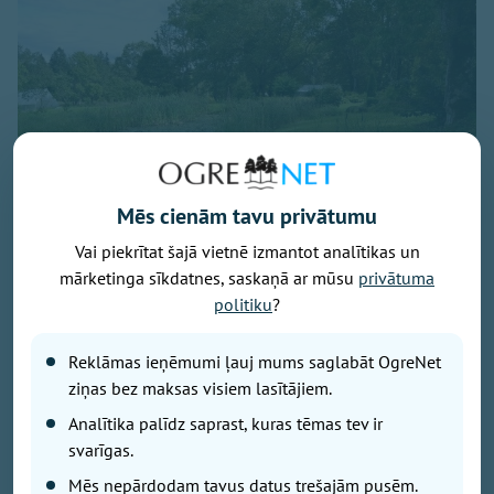
Mēs cienām tavu privātumu
Vai piekrītat šajā vietnē izmantot analītikas un
mārketinga sīkdatnes, saskaņā ar mūsu
privātuma
Attēls: Ogres novads
politiku
?
Ogres novada Mazozolu pagasts ierindojies piektajā
Reklāmas ieņēmumi ļauj mums saglabāt OgreNet
vietā starp Latvijas zaļākajiem pagastiem - šeit
bioloģiski tiek apsaimniekoti 73,4 % no visas
ziņas bez maksas visiem lasītājiem.
lauksaimniecībā izmantojamās zemes. Tas ir vairāk
Analītika palīdz saprast, kuras tēmas tev ir
nekā trīsarpus reizes virs valsts vidējā rādītāja un
svarīgas.
vienīgais Ogres novada pagasts, kas iekļuvis
Mēs nepārdodam tavus datus trešajām pusēm.
prestižajā BIO TOP 10 sarakstā pēc bioloģiski