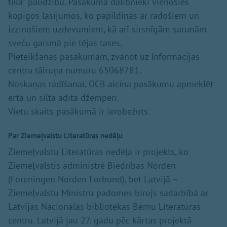
tika” palīdzību. Pasākumā dalībnieki vienosies
kopīgos lasījumos, ko papildinās ar radošiem un
izzinošiem uzdevumiem, kā arī sirsnīgām sarunām
sveču gaismā pie tējas tases.
Pieteikšanās pasākumam, zvanot uz Informācijas
centra tālruņa numuru 65068781.
Noskaņas radīšanai, OCB aicina pasākumu apmeklēt
ērtā un siltā adītā džemperī.
Vietu skaits pasākumā ir ierobežots.
Par Ziemeļvalstu Literatūras nedēļu
Ziemeļvalstu Literatūras nedēļa ir projekts, ko
Ziemeļvalstīs administrē Biedrības Norden
(Foreningen Norden Forbund), bet Latvijā –
Ziemeļvalstu Ministru padomes birojs sadarbībā ar
Latvijas Nacionālās bibliotēkas Bērnu Literatūras
centru. Latvijā jau 27. gadu pēc kārtas projektā