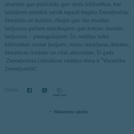
iesaistās gan publiskās, gan skolu bibliotēkas, kas
lasītājiem piedāvā vairāk iepazīt bagāto Ziemeļvalstu
literatūru un kultūru, rīkojot gan rīta stundas
lasījumus pašiem mazākajiem, gan krēslas stundas
lasījumus – pieaugušajiem. Šīs nedēļas laikā
bibliotēkās notiek lasījumi, stāstu stāstīšana, debates,
literatūras izstādes un citas aktivitātes. Šī gada
Ziemeļvalstu Literatūras nedēļas tēma ir “Vienotība
Ziemeļvalstīs”.
Dalīties
Kopēt saiti
Nākamais raksts