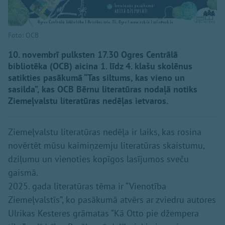
Foto: OCB
10. novembrī pulksten 17.30 Ogres Centrālā
bibliotēka (OCB) aicina 1. līdz 4. klašu skolēnus
satikties pasākumā “Tas siltums, kas vieno un
sasilda”, kas OCB Bērnu literatūras nodaļā notiks
Ziemeļvalstu literatūras nedēļas ietvaros.
Ziemeļvalstu literatūras nedēļa ir laiks, kas rosina
novērtēt mūsu kaimiņzemju literatūras skaistumu,
dziļumu un vienoties kopīgos lasījumos sveču
gaismā.
2025. gada literatūras tēma ir “Vienotība
Ziemeļvalstīs”, ko pasākumā atvērs ar zviedru autores
Ulrikas Kesteres grāmatas “Kā Otto pie džempera