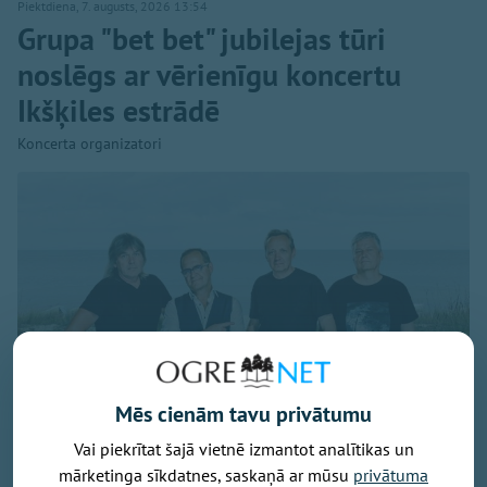
Piektdiena, 7. augusts, 2026 13:54
Grupa "bet bet" jubilejas tūri
noslēgs ar vērienīgu koncertu
Ikšķiles estrādē
Koncerta organizatori
Mēs cienām tavu privātumu
Vai piekrītat šajā vietnē izmantot analītikas un
mārketinga sīkdatnes, saskaņā ar mūsu
privātuma