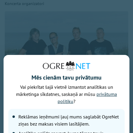
Koncerta organizatori
Mēs cienām tavu privātumu
Vai piekrītat šajā vietnē izmantot analītikas un
mārketinga sīkdatnes, saskaņā ar mūsu
privātuma
politiku
?
Publicitātes foto
Savu 35 gadu jubilejai veltīto koncerttūri, kuras
Reklāmas ieņēmumi ļauj mums saglabāt OgreNet
pamatā ir šā gada jubilāra Maestro Raimonda Paula
ziņas bez maksas visiem lasītājiem.
zelta repertuārs, grupa “bet bet” noslēgs 29. augustā