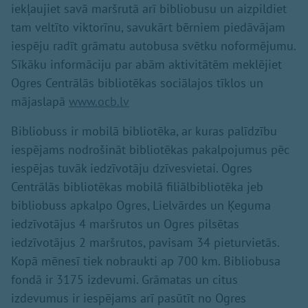
iekļaujiet savā maršrutā arī bibliobusu un aizpildiet
tam veltīto viktorīnu, savukārt bērniem piedāvājam
iespēju radīt grāmatu autobusa svētku noformējumu.
Sīkāku informāciju par abām aktivitātēm meklējiet
Ogres Centrālās bibliotēkas sociālajos tīklos un
mājaslapā
www.ocb.lv
Bibliobuss ir mobilā bibliotēka, ar kuras palīdzību
iespējams nodrošināt bibliotēkas pakalpojumus pēc
iespējas tuvāk iedzīvotāju dzīvesvietai. Ogres
Centrālās bibliotēkas mobilā filiālbibliotēka jeb
bibliobuss apkalpo Ogres, Lielvārdes un Ķeguma
iedzīvotājus 4 maršrutos un Ogres pilsētas
iedzīvotājus 2 maršrutos, pavisam 34 pieturvietās.
Kopā mēnesī tiek nobraukti ap 700 km. Bibliobusa
fondā ir 3175 izdevumi. Grāmatas un citus
izdevumus ir iespējams arī pasūtīt no Ogres