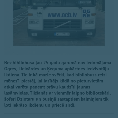
Bez bibliobusa jau 25 gadu garumā nav iedomājama
Ogres, Lielvārdes un Ķeguma apkārtnes iedzīvotāju
ikdiena. Tie ir kā mazie svētki, kad bibliobuss reizi
mēnesī piestāj, lai lasītājs kādā no pieturvietām
atkal varētu paņemt prāvu kaudzīti jaunas
lasāmvielas. Tikšanās ar vienmēr laipno bibliotekāri,
šoferi Dzintaru un busiņā sastaptiem kaimiņiem tik
ļoti iekrāso ikdienu un priecē sirdi.