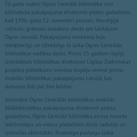
Šā gada rudenī Ogres Centrālā bibliotēka svin
bibliobusa pakalpojuma divdesmit piekto gadadienu,
kad 1996. gada 12. novembrī pirmais, Norvēģijā
ražotais, grāmatu autobuss devās pie lasītājiem
Ogres novadā. Pakalpojuma ieviešana bija
mērķtiecīgs un tālredzīgs tā laika Ogres Centrālās
bibliotēkas vadības darbs. Pirms 25 gadiem rūpīgi
izstrādātais bibliotēkas direktores Ligitas Zadvinskas
projekta pieteikums sniedza iespēju ieviest pirmo
mobilās bibliotēkas pakalpojumu Latvijā, kas
darbojas līdz pat šim brīdim.
Atzīmējot Ogres Centrālās bibliotēkas mobilās
filiālbibliotēkas pakalpojuma divdesmit piekto
gadadienu, Ogres Centrālā bibliotēka aicina novada
iedzīvotājus un viesus piedalīties divās radošās un
izzinošās aktivitātēs. Rudenīgo pastaigu laikā