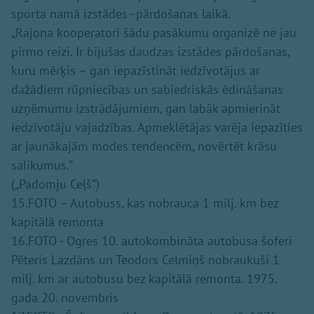
sporta namā izstādes–pārdošanas laikā.
„Rajona kooperatori šādu pasākumu organizē ne jau
pirmo reizi. Ir bijušas daudzas izstādes pārdošanas,
kuru mērķis – gan iepazīstināt iedzīvotājus ar
dažādiem rūpniecības un sabiedriskās ēdināšanas
uzņēmumu izstrādājumiem, gan labāk apmierināt
iedzīvotāju vajadzības. Apmeklētājas varēja iepazīties
ar jaunākajām modes tendencēm, novērtēt krāsu
salikumus.”
(„Padomju Ceļš”)
15.FOTO – Autobuss, kas nobrauca 1 milj. km bez
kapitālā remonta
16.FOTO - Ogres 10. autokombināta autobusa šoferi
Pēteris Lazdāns un Teodors Celmiņš nobraukuši 1
milj. km ar autobusu bez kapitālā remonta. 1975.
gada 20. novembris