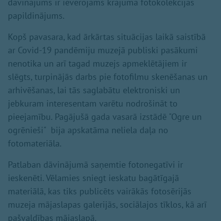
dāvinājums ir ievērojams krājuma fotokolekcijas
papildinājums.
Kopš pavasara, kad ārkārtas situācijas laikā saistībā
ar Covid-19 pandēmiju muzejā publiski pasākumi
nenotika un arī tagad muzejs apmeklētājiem ir
slēgts, turpinājās darbs pie fotofilmu skenēšanas un
arhivēšanas, lai tās saglabātu elektroniski un
jebkuram interesentam varētu nodrošināt to
pieejamību. Pagājušā gada vasarā izstādē "Ogre un
ogrēnieši" bija apskatāma neliela daļa no
fotomateriāla.
Patlaban dāvinājumā saņemtie fotonegatīvi ir
ieskenēti. Vēlamies sniegt ieskatu bagātīgajā
materiālā, kas tiks publicēts vairākās fotosērijās
muzeja mājaslapas galerijās, sociālajos tīklos, kā arī
pašvaldības mājaslapā.