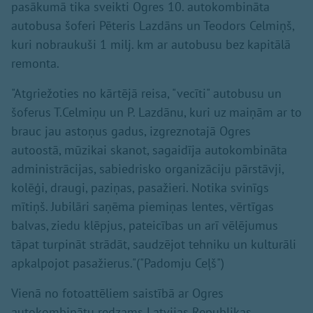
pasākumā tika sveikti Ogres 10. autokombināta
autobusa šoferi Pēteris Lazdāns un Teodors Celmiņš,
kuri nobraukuši 1 milj. km ar autobusu bez kapitālā
remonta.
"Atgriežoties no kārtējā reisa, "vecīti" autobusu un
šoferus T.Celmiņu un P. Lazdānu, kuri uz maiņām ar to
brauc jau astoņus gadus, izgreznotajā Ogres
autoostā, mūzikai skanot, sagaidīja autokombināta
administrācijas, sabiedrisko organizāciju pārstāvji,
kolēģi, draugi, paziņas, pasažieri. Notika svinīgs
mītiņš. Jubilāri saņēma piemiņas lentes, vērtīgas
balvas, ziedu klēpjus, pateicības un arī vēlējumus
tāpat turpināt strādāt, saudzējot tehniku un kulturāli
apkalpojot pasažierus."("Padomju Ceļš")
Vienā no fotoattēliem saistībā ar Ogres
autokombinātu redzams Latvijas Republikas