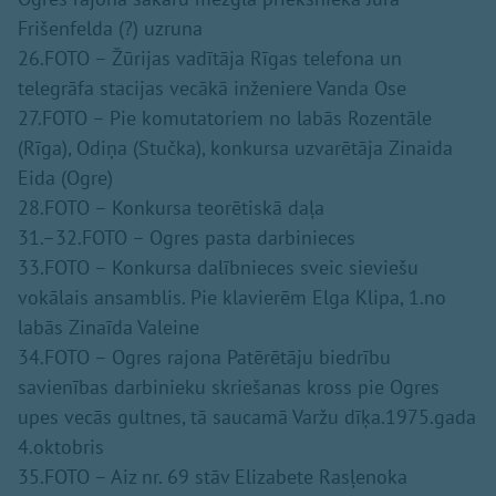
Frišenfelda (?) uzruna
26.FOTO – Žūrijas vadītāja Rīgas telefona un
telegrāfa stacijas vecākā inženiere Vanda Ose
27.FOTO – Pie komutatoriem no labās Rozentāle
(Rīga), Odiņa (Stučka), konkursa uzvarētāja Zinaida
Eida (Ogre)
28.FOTO – Konkursa teorētiskā daļa
31.–32.FOTO – Ogres pasta darbinieces
33.FOTO – Konkursa dalībnieces sveic sieviešu
vokālais ansamblis. Pie klavierēm Elga Klipa, 1.no
labās Zinaīda Valeine
34.FOTO – Ogres rajona Patērētāju biedrību
savienības darbinieku skriešanas kross pie Ogres
upes vecās gultnes, tā saucamā Varžu dīķa.1975.gada
4.oktobris
35.FOTO – Aiz nr. 69 stāv Elizabete Rasļenoka