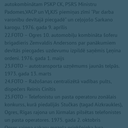
autokombinātam PSKP CK, PSRS Ministru
Padomes,VACP un VĻKJS piemiņas zīmi "Par darba
varonību devītajā piecgadē" un ceļojošo Sarkano
karogu. 1976. gada 9. aprīlis
22.FOTO – Ogres 10. automobiļu kombināta šoferu
brigadieris Zemvaldis Andersons par panākumiem
devītās piecgades uzdevumu izpildē saņēmis Ļeņina
ordeni. 1976. gada 1. maijs
23.FOTO – autotransporta uzņēmums jaunās telpās.
1973. gada 13. marts
24.FOTO – Ražošanas centralizētā vadības pults,
dispečers Reinis Cinītis
25.FOTO – Telefonistu un pasta operatoru zonālais
konkurss, kurā piedalījās Stučkas (tagad Aizkraukles),
Ogres, Rīgas rajona un Jūrmalas pilsētas telefonistes
un pasta operatores. 1975. gada 2. oktobris
Ogres rajona sakaru mezgla priekšnieka Jura