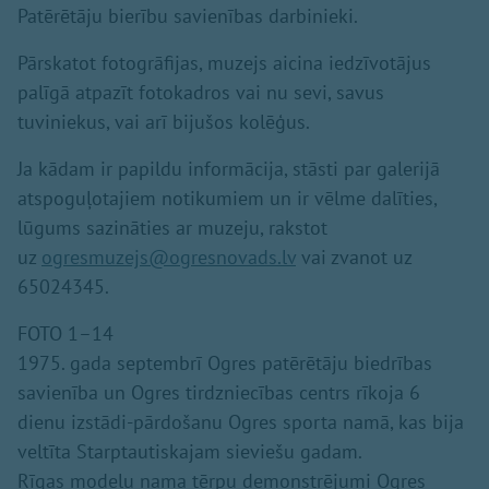
Patērētāju bierību savienības darbinieki.
Pārskatot fotogrāfijas, muzejs aicina iedzīvotājus
palīgā atpazīt fotokadros vai nu sevi, savus
tuviniekus, vai arī bijušos kolēģus.
Ja kādam ir papildu informācija, stāsti par galerijā
atspoguļotajiem notikumiem un ir vēlme dalīties,
lūgums sazināties ar muzeju, rakstot
uz
ogresmuzejs@ogresnovads.lv
vai zvanot uz
65024345.
FOTO 1–14
1975. gada septembrī Ogres patērētāju biedrības
savienība un Ogres tirdzniecības centrs rīkoja 6
dienu izstādi-pārdošanu Ogres sporta namā, kas bija
veltīta Starptautiskajam sieviešu gadam.
Rīgas modeļu nama tērpu demonstrējumi Ogres