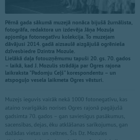
Pērnā gada sākumā muzejā nonāca bijušā žurnālista,
fotogrāfa, redaktora un izdevēja Jāņa Mozuļa
apjomīga fotonegatīvu kolekcija. To muzejam
dāvājusi 2014. gadā aizsaulē aizgājušā ogrēnieša
dzīvesbiedre Dzintra Mozule.
Lielākā daļa fotouzņēmumu tapuši 20. gs. 70. gados
– laikā, kad J. Mozulis strādāja par Ogres rajona
laikraksta "Padomju Ceļš" korespondentu – un
atspoguļo vesela laikmeta Ogres vēsturi.
Muzejs ieguvis vairāk nekā 1000 fotonegatīvu, kas
ataino svarīgākās norises Ogres rajonā pagājušā
gadsimta 70. gados – gan saviesīgus pasākumus,
sacensības, dejas, ēku atklāšanas sarīkojumus, gan
dažādas vietas un celtnes. Šis Dz. Mozules