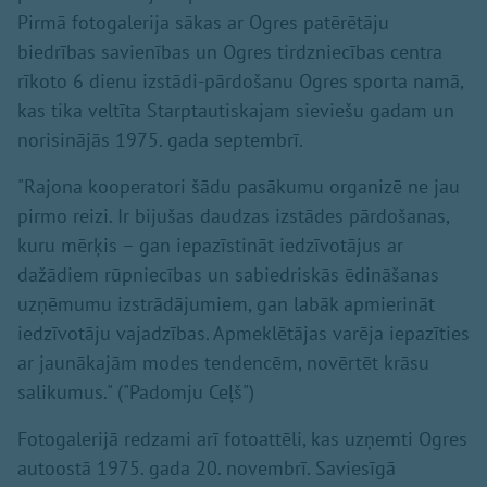
Pirmā fotogalerija sākas ar Ogres patērētāju
biedrības savienības un Ogres tirdzniecības centra
rīkoto 6 dienu izstādi-pārdošanu Ogres sporta namā,
kas tika veltīta Starptautiskajam sieviešu gadam un
norisinājās 1975. gada septembrī.
"Rajona kooperatori šādu pasākumu organizē ne jau
pirmo reizi. Ir bijušas daudzas izstādes pārdošanas,
kuru mērķis – gan iepazīstināt iedzīvotājus ar
dažādiem rūpniecības un sabiedriskās ēdināšanas
uzņēmumu izstrādājumiem, gan labāk apmierināt
iedzīvotāju vajadzības. Apmeklētājas varēja iepazīties
ar jaunākajām modes tendencēm, novērtēt krāsu
salikumus." ("Padomju Ceļš")
Fotogalerijā redzami arī fotoattēli, kas uzņemti Ogres
autoostā 1975. gada 20. novembrī. Saviesīgā