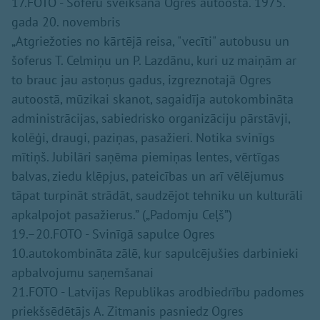
17.FOTO - Šoferu sveikšana Ogres autoostā. 1975.
gada 20. novembris
„Atgriežoties no kārtējā reisa, "vecīti" autobusu un
šoferus T. Celmiņu un P. Lazdānu, kuri uz maiņām ar
to brauc jau astoņus gadus, izgreznotajā Ogres
autoostā, mūzikai skanot, sagaidīja autokombināta
administrācijas, sabiedrisko organizāciju pārstāvji,
kolēģi, draugi, paziņas, pasažieri. Notika svinīgs
mītiņš. Jubilāri saņēma piemiņas lentes, vērtīgas
balvas, ziedu klēpjus, pateicības un arī vēlējumus
tāpat turpināt strādāt, saudzējot tehniku un kulturāli
apkalpojot pasažierus.” („Padomju Ceļš”)
19.–20.FOTO - Svinīgā sapulce Ogres
10.autokombināta zālē, kur sapulcējušies darbinieki
apbalvojumu saņemšanai
21.FOTO - Latvijas Republikas arodbiedrību padomes
priekšsēdētājs A. Zitmanis pasniedz Ogres