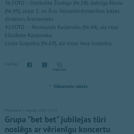
36.FOTO – Dzirkstīte Žindiga (Nr.58), Jadviga Ābola
(Nr.49), starp 2. un 8.nr. Vairumtirdzniecības bāzes
direktors Ārsmenieks
42.FOTO – Normunds Rasļenoks (Nr.44), aiz viņa
Elizabete Rasļenoka,
Linda Gutpelca (Nr.69), aiz viņas Ieva Gutpelca
Dalīties
Kopēt saiti
Nākamais raksts
Piektdiena, 7. augusts, 2026 13:54
Grupa "bet bet" jubilejas tūri
noslēgs ar vērienīgu koncertu