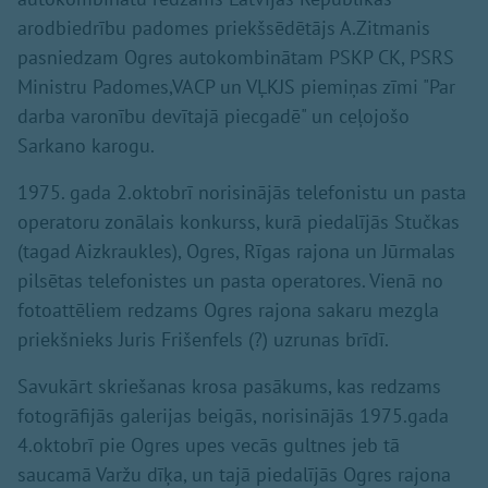
arodbiedrību padomes priekšsēdētājs A.Zitmanis
pasniedzam Ogres autokombinātam PSKP CK, PSRS
Ministru Padomes,VACP un VĻKJS piemiņas zīmi "Par
darba varonību devītajā piecgadē" un ceļojošo
Sarkano karogu.
1975. gada 2.oktobrī norisinājās telefonistu un pasta
operatoru zonālais konkurss, kurā piedalījās Stučkas
(tagad Aizkraukles), Ogres, Rīgas rajona un Jūrmalas
pilsētas telefonistes un pasta operatores. Vienā no
fotoattēliem redzams Ogres rajona sakaru mezgla
priekšnieks Juris Frišenfels (?) uzrunas brīdī.
Savukārt skriešanas krosa pasākums, kas redzams
fotogrāfijās galerijas beigās, norisinājās 1975.gada
4.oktobrī pie Ogres upes vecās gultnes jeb tā
saucamā Varžu dīķa, un tajā piedalījās Ogres rajona