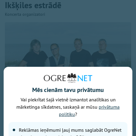
Ikšķiles estrādē
Koncerta organizatori
Mēs cienām tavu privātumu
Vai piekrītat šajā vietnē izmantot analītikas un
mārketinga sīkdatnes, saskaņā ar mūsu
privātuma
politiku
?
Publicitātes foto
Savu 35 gadu jubilejai veltīto koncerttūri, kuras
Reklāmas ieņēmumi ļauj mums saglabāt OgreNet