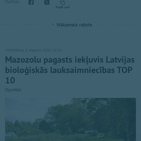
Dalīties
Kopēt saiti
Nākamais raksts
Ceturtdiena, 6. augusts, 2026 14:24
Mazozolu pagasts iekļuvis Latvijas
bioloģiskās lauksaimniecības TOP
10
OgreNet