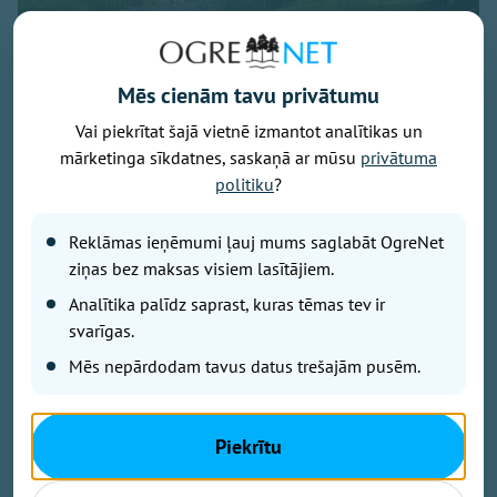
Mēs cienām tavu privātumu
Vai piekrītat šajā vietnē izmantot analītikas un
mārketinga sīkdatnes, saskaņā ar mūsu
privātuma
Attēls: Ogres novads
politiku
?
Ogres novada Mazozolu pagasts ierindojies piektajā
Reklāmas ieņēmumi ļauj mums saglabāt OgreNet
vietā starp Latvijas zaļākajiem pagastiem - šeit
bioloģiski tiek apsaimniekoti 73,4 % no visas
ziņas bez maksas visiem lasītājiem.
lauksaimniecībā izmantojamās zemes. Tas ir vairāk
Analītika palīdz saprast, kuras tēmas tev ir
nekā trīsarpus reizes virs valsts vidējā rādītāja un
svarīgas.
vienīgais Ogres novada pagasts, kas iekļuvis
Mēs nepārdodam tavus datus trešajām pusēm.
prestižajā BIO TOP 10 sarakstā pēc bioloģiski
sertificētās lauksaimniecības zemes platības
īpatsvara. Šāds sasniegums apliecina, ka Mazozolu
Piekrītu
pusē bioloģiskā saimniekošana kļuvusi par
dominējošo lauksaimniecības praksi – gandrīz trīs