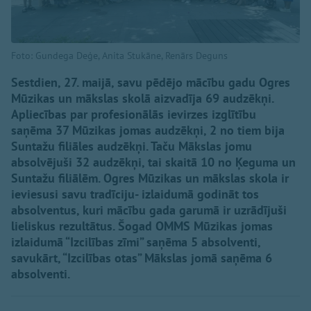
Foto: Gundega Deģe, Anita Stukāne, Renārs Deguns
Sestdien, 27. maijā, savu pēdējo mācību gadu Ogres
Mūzikas un mākslas skolā aizvadīja 69 audzēkņi.
Apliecības par profesionālās ievirzes izglītību
saņēma 37 Mūzikas jomas audzēkņi, 2 no tiem bija
Suntažu filiāles audzēkņi. Taču Mākslas jomu
absolvējuši 32 audzēkņi, tai skaitā 10 no Ķeguma un
Suntažu filiālēm. Ogres Mūzikas un mākslas skola ir
ieviesusi savu tradīciju- izlaidumā godināt tos
absolventus, kuri mācību gada garumā ir uzrādījuši
lieliskus rezultātus. Šogad OMMS Mūzikas jomas
izlaidumā “Izcilības zīmi” saņēma 5 absolventi,
savukārt, “Izcilības otas” Mākslas jomā saņēma 6
absolventi.