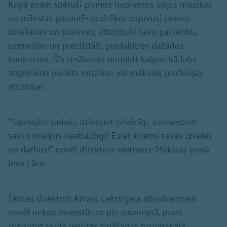
Kopā esam spēruši pirmos nopietnos soļus mūzikas
un mākslas pasaulē- audzēkņi ieguvuši jaunas
zināšanas un prasmes, attīstījuši savu pacietību,
uzmanību un precizitāti, piedaloties dažādos
konkursos. Šīs zināšanas noteikti kalpos kā labs
atspēriena punkts mūzikas vai mākslas profesijas
attīstībai.
“Sapņojiet radoši, dzīvojiet cilvēcīgi, sasniedziet
savus mērķus neatlaidīgi! Esiet krietni savās izvēlēs
un darbos!” novēl direktora vietniece Mākslas jomā
Ieva Lāce.
Skolas direktors Atvars Lakstīgala absolventiem
novēl nekad neapstāties pie sasniegtā, prast
izmantot skolā iegūtās zināšanas turpmākajā