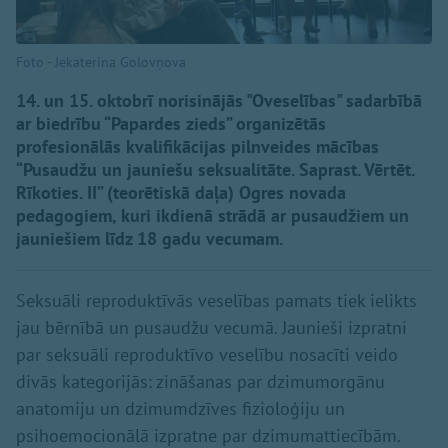
Foto - Jekaterina Golovņova
14. un 15. oktobrī norisinājās "Oveselības" sadarbībā
ar biedrību “Papardes zieds” organizētās
profesionālās kvalifikācijas pilnveides mācības
“Pusaudžu un jauniešu seksualitāte. Saprast. Vērtēt.
Rīkoties. II” (teorētiskā daļa) Ogres novada
pedagogiem, kuri ikdienā strādā ar pusaudžiem un
jauniešiem līdz 18 gadu vecumam.
Seksuāli reproduktīvās veselības pamats tiek ielikts
jau bērnībā un pusaudžu vecumā. Jaunieši izpratni
par seksuāli reproduktīvo veselību nosacīti veido
divās kategorijās: zināšanas par dzimumorgānu
anatomiju un dzimumdzīves fizioloģiju un
psihoemocionālā izpratne par dzimumattiecībām.