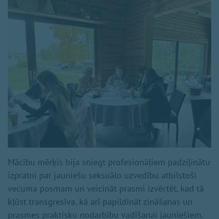
Mācību mērķis bija sniegt profesionāļiem padziļinātu
izpratni par jauniešu seksuālo uzvedību atbilstoši
vecuma posmam un veicināt prasmi izvērtēt, kad tā
kļūst transgresīva, kā arī papildināt zināšanas un
prasmes praktisku nodarbību vadīšanai jauniešiem.