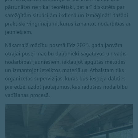
pārrunātas ne tikai teorētiski, bet arī diskutēts par
sarežģītām situācijām ikdienā un izmēģināti dažādi
praktiski vingrinājumi, kurus izmantot nodarbībās ar
jauniešiem.
Nākamajā mācību posmā līdz 2025. gada janvāra
otrajai pusei mācību dalībnieki sagatavos un vadīs
nodarbības jauniešiem, iekļaujot apgūtās metodes
un izmantojot ieteiktos materiālus. Atbalstam tiks
organizētas supervīzijas, kurās būs iespēja dalīties
pieredzē, uzdot jautājumus, kas radušies nodarbību
vadīšanas procesā.