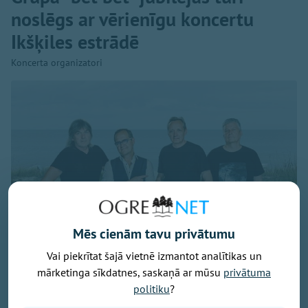
noslēgs ar vērienīgu koncertu
Ikšķiles estrādē
Koncerta organizatori
Mēs cienām tavu privātumu
Vai piekrītat šajā vietnē izmantot analītikas un
mārketinga sīkdatnes, saskaņā ar mūsu
privātuma
politiku
?
Publicitātes foto