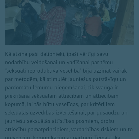
Kā atzina paši dalībnieki, īpaši vērtīgi savu
nodarbību veidošanai un vadīšanai par tēmu
"seksuāli reproduktīvā veselība" bija uzzināt vairāk
par metodēm, kā stimulēt jauniešus patstāvīgu un
pārdomātu lēmumu pieņemšanai, cik svarīga ir
piekrišana seksuālām attiecībām un attiecībām
kopumā, lai tās būtu veselīgas, par kritērijiem
seksuālās uzvedības izvērtēšanai, par pusaudžu un
jauniešu seksuālās attīstības posmiem, drošu
attiecību pamatprincipiem, vardarbības riskiem un to
prevenciju, komunikāciju ar partneri. Tēmas tika