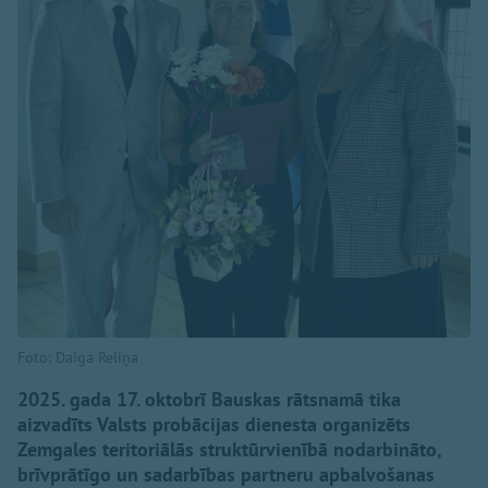
Foto: Daiga Reliņa
2025. gada 17. oktobrī Bauskas rātsnamā tika
aizvadīts Valsts probācijas dienesta organizēts
Zemgales teritoriālās struktūrvienībā nodarbināto,
brīvprātīgo un sadarbības partneru apbalvošanas