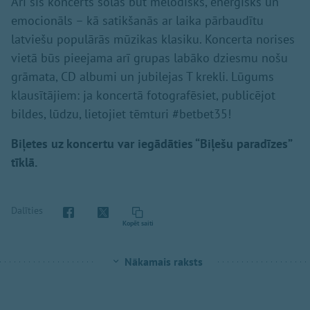
Arī šis koncerts solās būt melodisks, enerģisks un
emocionāls – kā satikšanās ar laika pārbaudītu
latviešu populārās mūzikas klasiku. Koncerta norises
vietā būs pieejama arī grupas labāko dziesmu nošu
grāmata, CD albumi un jubilejas T krekli. Lūgums
klausītājiem: ja koncertā fotografēsiet, publicējot
bildes, lūdzu, lietojiet tēmturi #betbet35!
Biļetes uz koncertu var iegādāties “Biļešu paradīzes”
tīklā.
Dalīties
Kopēt saiti
Nākamais raksts