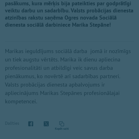
pasākums, kura mērķis bija pateikties par godprātīgi
veiktu darbu un sadarbību. Valsts probācijas dienesta
atzinības rakstu saņēma Ogres novada Sociālā
dienesta sociālā darbiniece Marika Stepāne!
Marikas ieguldījums sociālā darba jomā ir nozīmīgs
un tiek augstu vērtēts. Marika ik dienu apliecina
profesionalitāti un atbildīgi veic savus darba
pienākumus, ko novērtē arī sadarbības partneri.
Valsts probācijas dienesta apbalvojums ir
apliecinājums Marikas Stepānes profesionālajai
kompetencei.
Dalīties
Kopēt saiti