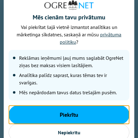
Mēs cienām tavu privātumu
Vai piekrītat šajā vietnē izmantot analītikas un
mārketinga sīkdatnes, saskaņā ar mūsu
privātuma
politiku
?
Reklāmas ieņēmumi ļauj mums saglabāt OgreNet
ziņas bez maksas visiem lasītājiem.
– Ķeipenē noslēdzas brīnišķīgs mākslas plenērs
Analītika palīdz saprast, kuras tēmas tev ir
laikmetīgās krāsās
svarīgas.
– Bezmaksas TV būs arī nākamgad. Ne antena, ne
Mēs nepārdodam tavus datus trešajām pusēm.
dekoders nav jāmaina
– Uzņēmējiem pieejams zaļināšanas programmas
atbalsts
Piekrītu
– Skolēniem jāmāca domāt! Jaunais skolotājs Andris
Romanovskis
– Darba inspekcija pārbauda sētnieka nāves
Nepiekrītu