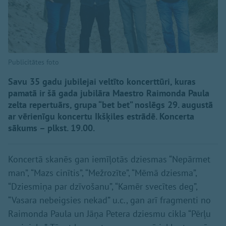
Publicitātes foto
Savu 35 gadu jubilejai veltīto koncerttūri, kuras
pamatā ir šā gada jubilāra Maestro Raimonda Paula
zelta repertuārs, grupa “bet bet” noslēgs 29. augustā
ar vērienīgu koncertu Ikšķiles estrādē. Koncerta
sākums – plkst. 19.00.
Koncertā skanēs gan iemīļotās dziesmas “Nepārmet
man”, “Mazs cinītis”, “Mežrozīte”, “Mēmā dziesma”,
“Dziesmiņa par dzīvošanu”, “Kamēr svecītes deg”,
“Vasara nebeigsies nekad” u.c., gan arī fragmenti no
Raimonda Paula un Jāņa Petera dziesmu cikla “Pērļu