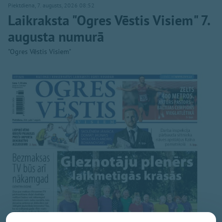
Piektdiena, 7. augusts, 2026 08:52
Laikraksta "Ogres Vēstis Visiem" 7.
augusta numurā
"Ogres Vēstis Visiem"