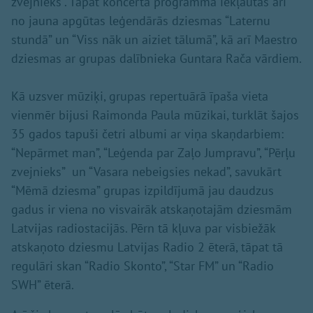
zvejnieks”. Tāpat koncerta programmā iekļautas arī
no jauna apgūtas leģendārās dziesmas “Laternu
stundā” un “Viss nāk un aiziet tālumā”, kā arī Maestro
dziesmas ar grupas dalībnieka Guntara Rača vārdiem.
Kā uzsver mūziķi, grupas repertuārā īpaša vieta
vienmēr bijusi Raimonda Paula mūzikai, turklāt šajos
35 gados tapuši četri albumi ar viņa skaņdarbiem:
“Nepārmet man”, “Leģenda par Zaļo Jumpravu”, “Pērļu
zvejnieks” un “Vasara nebeigsies nekad”, savukārt
“Mēmā dziesma” grupas izpildījumā jau daudzus
gadus ir viena no visvairāk atskaņotajām dziesmām
Latvijas radiostacijās. Pērn tā kļuva par visbiežāk
atskaņoto dziesmu Latvijas Radio 2 ēterā, tāpat tā
regulāri skan “Radio Skonto”, “Star FM” un “Radio
SWH” ēterā.