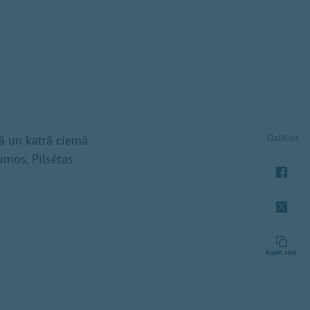
Dalīties
tā un katrā ciemā
gumos. Pilsētas
Kopēt saiti