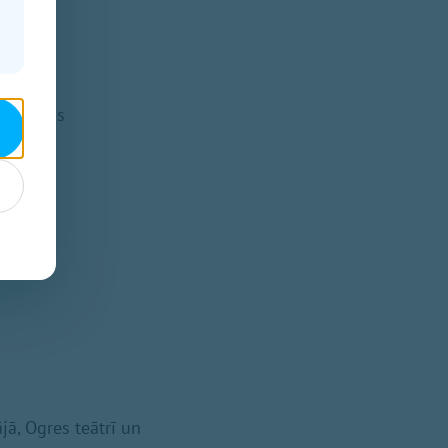
nālposms
iem
jā, Ogres teātrī un