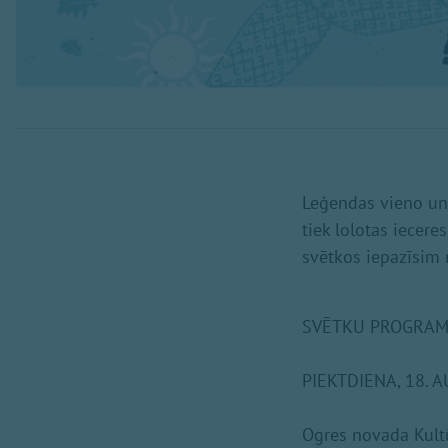
Leģendas vieno un 
tiek lolotas iecere
svētkos iepazīsim
SVĒTKU PROGRA
PIEKTDIENA, 18. 
Ogres novada Kultū