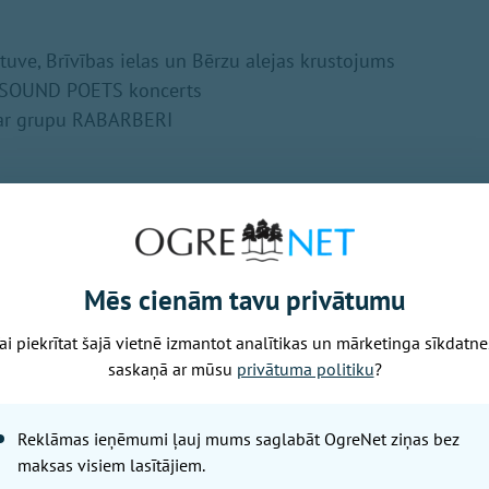
atuve, Brīvības ielas un Bērzu alejas krustojums
 SOUND POETS koncerts
 ar grupu RABARBERI
 Dubkalnu ūdenskrātuves stāvkrasta
aras koncerts Mūzika Zilajos kalnos MŪZIKA AP, NO UN PA
Pujāts un PĀRDAUGAVAS KAMERMŪZIĶI Guntara Bernāta va
iliekalni.lv
.
Mēs cienām tavu privātumu
ai piekrītat šajā vietnē izmantot analītikas un mārketinga sīkdatne
 kalns pie Mālkalnes prospekta rotācijas apļa
saskaņā ar mūsu
privātuma politiku
?
ēle MAZAIS GANIŅŠ
kālā studija SVILPASTES
Reklāmas ieņēmumi ļauj mums saglabāt OgreNet ziņas bez
INO latviešu vesterns Wild east. KUR VEDĪS CEĻŠ
maksas visiem lasītājiem.