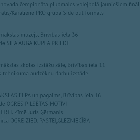
s novada čempionāta pludmales volejbolā jauniešiem finā
alis/Karaliene PRO grupa-Side out formāts
mākslas muzejs, Brīvības iela 36
tāde SILĀ AUGA KUPLA PRIEDE
ākslas skolas izstāžu zāle, Brīvības iela 11
es tehnikuma audzēkņu darbu izstāde
ĀKSLAS ELPA un pagalms, Brīvības iela 16
tāde OGRES PILSĒTAS MOTĪVI
ERTI. Zīmē Juris Ģērmanis
bnīca OGRE ZIED. PASTEĻGLEZNIECĪBA