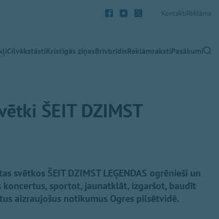
Kontakti
Reklāma
ļi
Cilvēkstāsti
Kristīgās ziņas
Brīvbrīdis
Reklāmraksti
Pasākumi
svētki ŠEIT DZIMST
sētas svētkos ŠEIT DZIMST LEĢENDAS ogrēnieši un
es koncertus, sportot, jaunatklāt, izgaršot, baudīt
tus aizraujošus notikumus Ogres pilsētvidē.