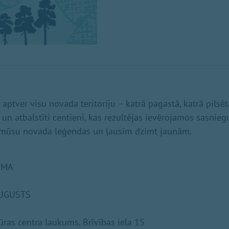
aptver visu novada teritoriju – katrā pagastā, katrā pilsē
s un atbalstīti centieni, kas rezultējas ievērojamos sasnie
 mūsu novada leģendas un ļausim dzimt jaunām.
MMA
AUGUSTS
ras centra laukums, Brīvības iela 15