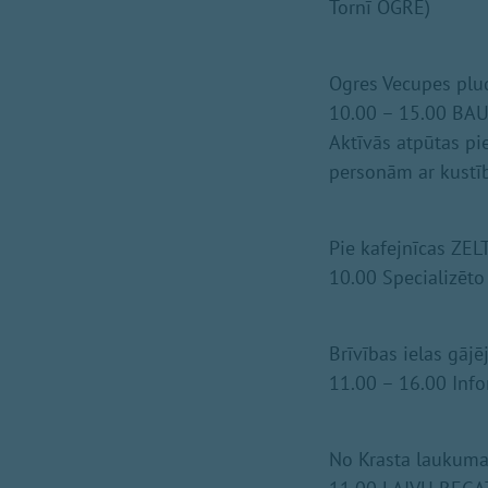
Tornī OGRE)
Ogres Vecupes pl
10.00 – 15.00 BAU
Aktīvās atpūtas pi
personām ar kustī
Pie kafejnīcas ZELT
10.00 Specializēto
Brīvības ielas gā
11.00 – 16.00 Info
No Krasta laukuma