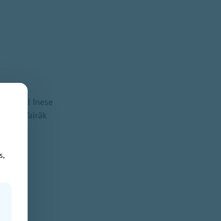
R TEĀTRI Inese
dībā. Vairāk
s,