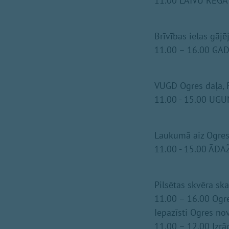
11.00 LAIVU REGA
Brīvības ielas gāj
11.00 – 16.00 GA
VUGD Ogres daļa, R
11.00 - 15.00 UG
Laukumā aiz Ogres 
11.00 - 15.00 ĀDAŽ
Pilsētas skvēra sk
11.00 – 16.00 Ogr
Iepazīsti Ogres no
11.00 – 12.00 Iz