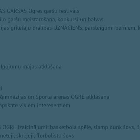
AS GARŠAS Ogres garšu festivāls
ālo garšu meistarošana, konkursi un balvas
tvijas grilētāju brālības UZNĀCIENS, pārsteigumi bērniem,
alpojumu mājas atklāšana
 1
s ģimnāzijas un Sporta arēnas OGRE atklāšana
apskate visiem interesentiem
 OGRE izaicinājumi: basketbola spēle, slamp dunk šovs, 3
 metēji, skrējēji, florbolistu šovs