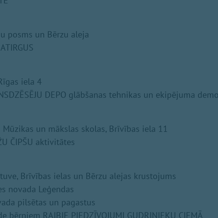
TE
ēju posms un Bērzu aleja
DATIRGUS
īgas iela 4
UNSDZĒSĒJU DEPO glābšanas tehnikas un ekipējuma demon
Mūzikas un mākslas skolas, Brīvības iela 11
U ČIPŠU aktivitātes
atuve, Brīvības ielas un Bērzu alejas krustojums
es novada Leģendas
vada pilsētas un pagastus
rāde bērniem RAIBIE PIEDZĪVOJUMI GUDRINIEKU CIEMĀ