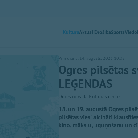
Kultūra
Aktuāli
Drošība
Sports
Viedok
Pirmdiena, 14. augusts, 2023 10:08
Ogres pilsētas 
LEĢENDAS
Ogres novada Kultūras centrs
18. un 19. augustā Ogres pil
pilsētas viesi aicināti klausīti
kino, mākslu, uguņošanu un ci