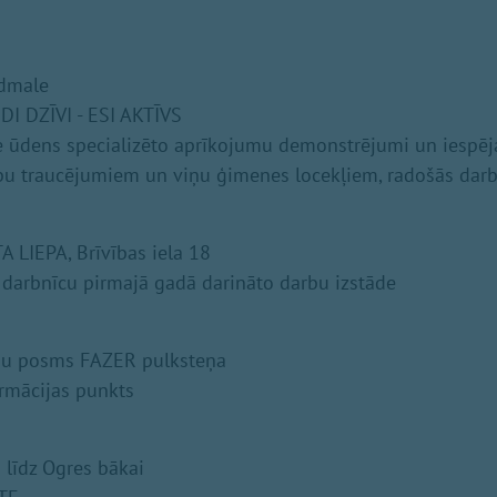
udmale
DI DZĪVI - ESI AKTĪVS
e ūdens specializēto aprīkojumu demonstrējumi un iespēj
bu traucējumiem un viņu ģimenes locekļiem, radošās darb
A LIEPA, Brīvības iela 18
 darbnīcu pirmajā gadā darināto darbu izstāde
jēju posms FAZER pulksteņa
rmācijas punkts
 līdz Ogres bākai