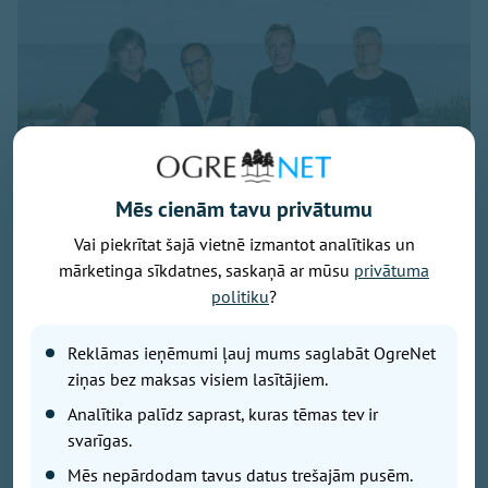
Mēs cienām tavu privātumu
Vai piekrītat šajā vietnē izmantot analītikas un
mārketinga sīkdatnes, saskaņā ar mūsu
privātuma
politiku
?
Publicitātes foto
Savu 35 gadu jubilejai veltīto koncerttūri, kuras
Reklāmas ieņēmumi ļauj mums saglabāt OgreNet
pamatā ir šā gada jubilāra Maestro Raimonda Paula
ziņas bez maksas visiem lasītājiem.
zelta repertuārs, grupa “bet bet” noslēgs 29. augustā
Analītika palīdz saprast, kuras tēmas tev ir
ar vērienīgu koncertu Ikšķiles estrādē. Koncerta
svarīgas.
sākums – plkst. 19.00.
Mēs nepārdodam tavus datus trešajām pusēm.