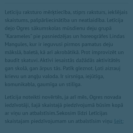
Letīciju raksturo mērķtiecība, stiprs raksturs, iekšējais
skaistums, pašpārliecinātība un neatlaidība. Letīcija
dejo Ogres sākumskolas mūsdienu deju grupā
"Karameles" pie pasniedzējas un horeogrāfes Lindas
Mangules, kur ir ieguvusi pirmos pamatus deju
mākslā, baletā, kā arī akrobātikā. Prot improvizēt un
baudīt skatuvi. Aktīvi iesaistās dažādās aktivitātēs
gan skolā, gan ārpus tās. Patīk gleznot. Ļoti aizrauj
krievu un angļu valoda. Ir sirsnīga, iejūtīga,
komunikabla, gaumīga un stilīga.
Letīcija noteikti novērtēs, ja arī mēs, Ogres novada
iedzīvotāji, šajā skaistajā piedzīvojumā būsim kopā
ar viņu un atbalstīsim.Sekosim līdzi Letīcijas
skaistajam piedzīvojumam un atbalstīsim viņu
šeit: