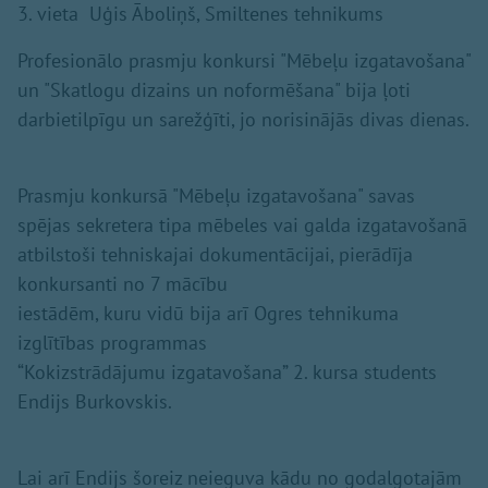
3. vieta Uģis Āboliņš, Smiltenes tehnikums
Profesionālo prasmju konkursi "Mēbeļu izgatavošana"
un "Skatlogu dizains un noformēšana" bija ļoti
darbietilpīgu un sarežģīti, jo norisinājās divas dienas.
Prasmju konkursā "Mēbeļu izgatavošana" savas
spējas sekretera tipa mēbeles vai galda izgatavošanā
atbilstoši tehniskajai dokumentācijai, pierādīja
konkursanti no 7 mācību
iestādēm, kuru vidū bija arī Ogres tehnikuma
izglītības programmas
“Kokizstrādājumu izgatavošana” 2. kursa students
Endijs Burkovskis.
Lai arī Endijs šoreiz neieguva kādu no godalgotajām