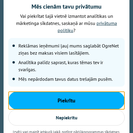
Mēs cienām tavu privātumu
Vai piekrītat šajā vietnē izmantot analītikas un
mārketinga sīkdatnes, saskaņā ar mūsu
privātuma
politiku
?
Reklāmas ieņēmumi ļauj mums saglabāt OgreNet
Andris Romanovskis uzskata, ka skolotāja uzdevums nav tikai
ziņas bez maksas visiem lasītājiem.
iemācīt faktus, bet palīdzēt jauniešiem domāt, uzņemties atbildību
un noticēt saviem spēkiem. Tieši iespēja redzēt skolēnu izaugsmi
Analītika palīdz saprast, kuras tēmas tev ir
viņam ir lielākais gandarījums šajā profesijā, foto no personīgā
svarīgas.
arhīva
Mēs nepārdodam tavus datus trešajām pusēm.
Jaunais skolotājs ogrēnietis Andris Romanovskis ir
pārliecināts, ka mūsdienās svarīgāk par faktu
zināšanu ir prasme analizēt, sadarboties un meklēt
Piekrītu
risinājumus. Par ģeorgrāfijas mācīšanu Ogres Valsts
ģimnāzijā un Ogres Centra pamatskolā, darbu ar
Nepiekrītu
jauniešiem, mākslīgā intelekta vietu skolā un
skolotāja profesijas izaicinājumiem - šajā sarunā.
Izvēli vari mainīt jebkurā laikā, notīrot pārlūkprogrammas sīkdatnes.