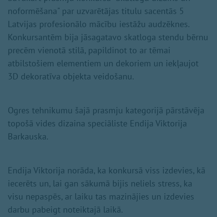
noformēšana" par uzvarētājas titulu sacentās 5
Latvijas profesionālo mācību iestāžu audzēknes.
Konkursantēm bija jāsagatavo skatloga stendu bērnu
precēm vienotā stilā, papildinot to ar tēmai
atbilstošiem elementiem un dekoriem un iekļaujot
3D dekoratīva objekta veidošanu.
Ogres tehnikumu šajā prasmju kategorijā pārstāvēja
topošā vides dizaina speciāliste Endija Viktorija
Barkauska.
Endija Viktorija norāda, ka konkursā viss izdevies, kā
iecerēts un, lai gan sākumā bijis neliels stress, ka
visu nepaspēs, ar laiku tas mazinājies un izdevies
darbu pabeigt noteiktajā laikā.