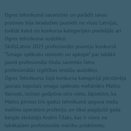
Ogres tehnikumā sacensties un parādīt savas
prasmes bija ieradušies jaunieši no visas Latvijas,
turklāt katrā no konkursa kategorijām piedalījās arī
Ogres tehnikuma audzēkņi.
SkillsLatvia 2021 profesionālo prasmju konkursā
“Smago spēkratu remonts un apkope” par labākā
jaunā profesionāļa titulu sacentās četru
profesionālās izglītības iestāžu audzēkņi.
Ogres Tehnikumu šajā konkursa kategorijā pārstāvēja
jaunais topošais smago spēkratu mehāniķis Matīss
Vaivods, izcīnot godpilno otro vietu. Jāpiebilst, ka
Matīss pirmos trīs gadus tehnikumā apguva meža
mašīnu operatora profesiju, un tikai pagājušā gada
beigās skolotājs Andris Tilaks, kas ir viens no
labākajiem profesionālo mācību priekšmetu