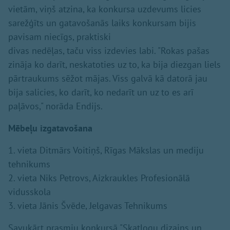
vietām, viņš atzina, ka konkursa uzdevums licies
sarežģīts un gatavošanās laiks konkursam bijis
pavisam niecīgs, praktiski
divas nedēļas, taču viss izdevies labi. "Rokas pašas
zināja ko darīt, neskatoties uz to, ka bija diezgan liels
pārtraukums sēžot mājas. Viss galvā kā datorā jau
bija salicies, ko darīt, ko nedarīt un uz to es arī
paļāvos," norāda Endijs.
Mēbeļu izgatavošana
1. vieta Ditmārs Voitiņš, Rīgas Mākslas un mediju
tehnikums
2. vieta Niks Petrovs, Aizkraukles Profesionālā
vidusskola
3. vieta Jānis Švēde, Jelgavas Tehnikums
Savukārt prasmju konkursā "Skatlogu dizains un