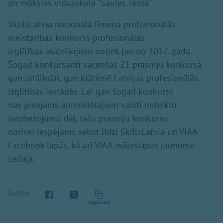
un mākslas vidusskola "Saules skola"
SkillsLatvia nacionālā līmeņa profesionālās
meistarības konkurss profesionālās
izglītības audzēkņiem notiek jau no 2017. gada.
Šogad konkursanti sacenšas 21 prasmju konkursā
gan attālināti, gan klātienē Latvijas profesionālās
izglītības iestādēs. Lai gan šogad konkurss
nav pieejams apmeklētājiem valstī noteikto
ierobežojumu dēļ, taču prasmju konkursu
norisei iespējams sekot līdzi SkillsLatvia un VIAA
Facebook lapās, kā arī VIAA mājaslapas jaunumu
sadaļā.
Dalīties
Kopēt saiti