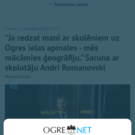
Nākamais raksts
Pirmdiena, 10. augusts, 2026 10:33
"Ja redzat mani ar skolēniem uz
Ogres ielas apmales - mēs
mācāmies ģeogrāfiju." Saruna ar
skolotāju Andri Romanovski
Marta Kalniņa