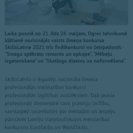
Laika posmā no 21. līdz 26. maijam, Ogres tehnikumā
klātienē norisinājās valsts līmeņa konkursa
SkillsLatvia 2021 trīs finālkonkursi no četrpadsmit -
"Smago spēkratu remonts un apkope", "Mēbeļu
izgatavošana" un "Skatlogu dizains un noformēšana".
SkillsLatvia ir ikgadējs nacionāla līmeņa
profesionālās meistarības konkurss
profesionālās izglītības audzēkņiem. Tajā jaunie
profesionāļi demonstrē savu prasmju izcilību,
savstarpēji sacenšoties par medaļām un iespēju
pārstāvēt Latviju starptautiskajos meistarības
konkursos EuroSkills un WorldSkills.