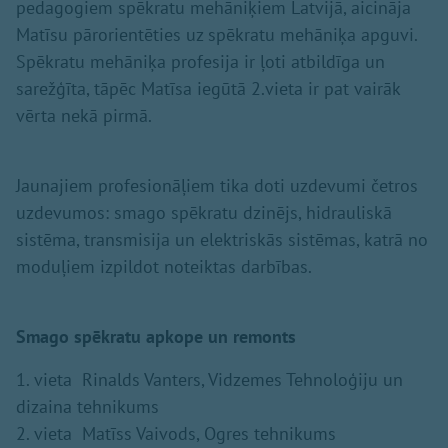
pedagogiem spēkratu mehāniķiem Latvijā, aicināja
Matīsu pārorientēties uz spēkratu mehāniķa apguvi.
Spēkratu mehāniķa profesija ir ļoti atbildīga un
sarežģīta, tāpēc Matīsa iegūtā 2.vieta ir pat vairāk
vērta nekā pirmā.
Jaunajiem profesionāļiem tika doti uzdevumi četros
uzdevumos: smago spēkratu dzinējs, hidrauliskā
sistēma, transmisija un elektriskās sistēmas, katrā no
moduļiem izpildot noteiktas darbības.
Smago spēkratu apkope un remonts
1. vieta Rinalds Vanters, Vidzemes Tehnoloģiju un
dizaina tehnikums
2. vieta Matīss Vaivods, Ogres tehnikums