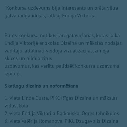
"Konkursa uzdevums bija interesants un prāta vētra
galvā radīja idejas," atklāj Endija Viktorija.
Pirms konkursa notikusi arī gatavošanās, kuras laikā
Endija Viktorija ar skolas Dizaina un mākslas nodaļas
vadītāju, attālināti veidoja vizualizācijas, zīmēja
skices un pildīja citus
uzdevumus, kas varētu palīdzēt konkursa uzdevuma
izpildei.
Skatlogu dizains un noformēšana
1. vieta Linda Gusta, PIKC Rīgas Dizaina un mākslas
vidusskola
2. vieta Endija Viktorija Barkauska, Ogres tehnikums
3. vieta Valērija Romanova, PIKC Daugavpils Dizaina