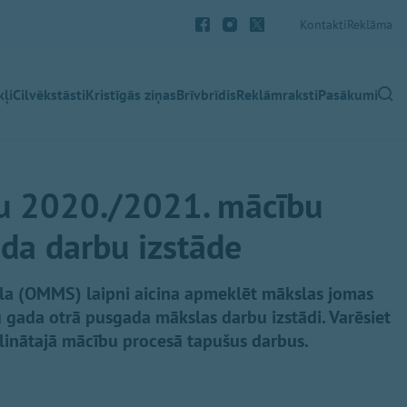
Kontakti
Reklāma
ļi
Cilvēkstāsti
Kristīgās ziņas
Brīvbrīdis
Reklāmraksti
Pasākumi
 2020./2021. mācību
da darbu izstāde
la (OMMS) laipni aicina apmeklēt mākslas jomas
gada otrā pusgada mākslas darbu izstādi. Varēsiet
ālinātajā mācību procesā tapušus darbus.