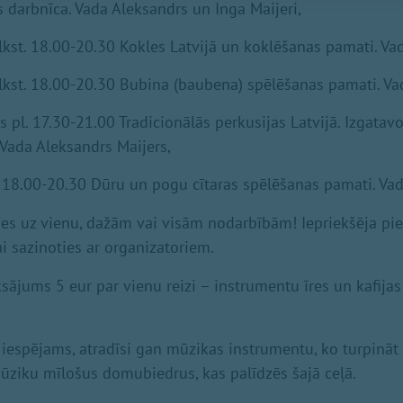
 darbnīca. Vada Aleksandrs un Inga Maijeri,
 plkst. 18.00-20.30 Kokles Latvijā un koklēšanas pamati. Va
 plkst. 18.00-20.30 Bubina (baubena) spēlēšanas pamati. V
is pl. 17.30-21.00 Tradicionālās perkusijas Latvijā. Izgata
 Vada Aleksandrs Maijers,
 pl. 18.00-20.30 Dūru un pogu cītaras spēlēšanas pamati. Va
ies uz vienu, dažām vai visām nodarbībām! Iepriekšēja pie
i sazinoties ar organizatoriem.
ājums 5 eur par vienu reizi – instrumentu īres un kafija
, iespējams, atradīsi gan mūzikas instrumentu, ko turpināt
ūziku mīlošus domubiedrus, kas palīdzēs šajā ceļā.