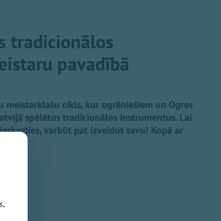
as tradicionālos
eistaru pavadībā
u meistarklašu cikls, kur ogrēniešiem un Ogres
atvijā spēlētus tradicionālos instrumentus. Lai
pieskarties, varbūt pat izveidot savu! Kopā ar
os:
s,