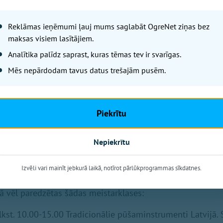
Reklāmas ieņēmumi ļauj mums saglabāt OgreNet ziņas bez
maksas visiem lasītājiem.
Analītika palīdz saprast, kuras tēmas tev ir svarīgas.
Mēs nepārdodam tavus datus trešajām pusēm.
entus pieņemts uzskatīt par tradicionāliem un kāpēc?
Piekrītu
s, vijoles un citu instrumentu vēsture Latvijā?
 instrumenta loma kapelā un kur tos var apgūt?
Nepiekrītu
zsākās 2. augustā ar Ilmāra Pumpura vadīto meistarklasi “T
Izvēli vari mainīt jebkurā laikā, notīrot pārlūkprogrammas sīkdatnes.
i Latvijā”.
 vēl paredzētas šādas meistarklases:
 plkst. 10.00-15.00 Tradicionālie pūšaminstrumenti Latvijā.