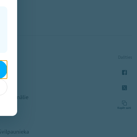
Dalīties
radicionālie
Kopēt saiti
 Svilpaunieka