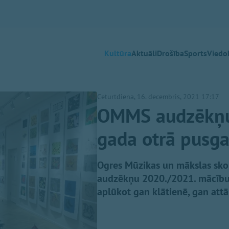
Kultūra
Aktuāli
Drošība
Sports
Viedok
Ceturtdiena, 16. decembris, 2021 17:17
OMMS audzēkņu
gada otrā pusga
Ogres Mūzikas un mākslas sko
audzēkņu 2020./2021. mācību 
aplūkot gan klātienē, gan att