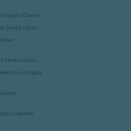
da Edgars Zilberts,
ada Sandra Lipska,
vošanas
da Sandra Lipska.
teikšanās obligāta,
s pauzes
 apgūt nākotnē,