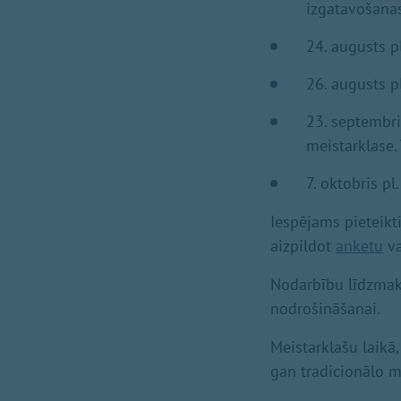
izgatavošanas
24.⁠⁠ augusts
26.⁠⁠ augusts
23.⁠⁠ septembr
meistarklase.
7.⁠⁠ oktobris
Iespējams pieteikt
aizpildot
anketu
va
Nodarbību līdzmaks
nodrošināšanai.
Meistarklašu laikā
gan tradicionālo m