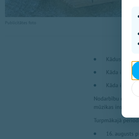
Publicitātes foto
Kādus instrum
Kāda ir kokle
Kāda ir katra
Nodarbību cikls ai
mūzikas instrument
Turpmākajā periodā
16.⁠⁠ augusts