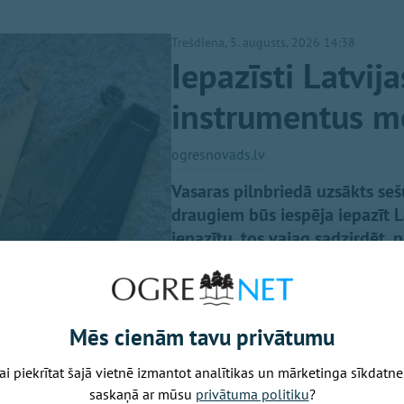
Trešdiena, 5. augusts, 2026 14:38
Iepazīsti Latvij
instrumentus m
ogresnovads.lv
Vasaras pilnbriedā uzsākts seš
draugiem būs iespēja iepazīt L
iepazītu, tos vajag sadzirdēt, 
zinošiem meistariem noskaidr
Mēs cienām tavu privātumu
ai piekrītat šajā vietnē izmantot analītikas un mārketinga sīkdatne
saskaņā ar mūsu
privātuma politiku
?