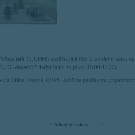
īvības ielā 11, OMMS izstāžu zālē līdz 7. janvārim katru da
3., 30. decembrī darba laiks no plkst. 10.00-17.00).
avoja Diāna Liepiņa, OMMS kultūras pasākumu organizato
Nākamais raksts