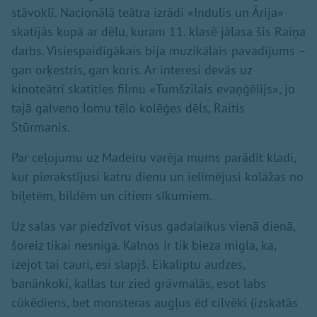
stāvoklī. Nacionālā teātra izrādi «Indulis un Ārija»
skatījās kopā ar dēlu, kuram 11. klasē jālasa šis Raiņa
darbs. Visiespaidīgākais bija muzikālais pavadījums –
gan orķestris, gan koris. Ar interesi devās uz
kinoteātri skatīties filmu «Tumšzilais evaņģēlijs», jo
tajā galveno lomu tēlo kolēģes dēls, Raitis
Stūrmanis.
Par ceļojumu uz Madeiru varēja mums parādīt kladi,
kur pierakstījusi katru dienu un ielīmējusi kolāžas no
biļetēm, bildēm un citiem sīkumiem.
Uz salas var piedzīvot visus gadalaikus vienā dienā,
šoreiz tikai nesniga. Kalnos ir tik bieza migla, ka,
izejot tai cauri, esi slapjš. Eikaliptu audzes,
banānkoki, kallas tur zied grāvmalās, esot labs
cūkēdiens, bet monsteras augļus ēd cilvēki (izskatās