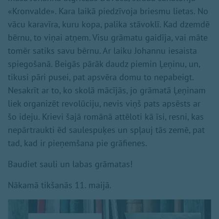
«Kronvalde». Kara laikā piedzīvoja briesmu lietas. No
vācu karavīra, kuru kopa, palika stāvoklī. Kad dzemdē
bērnu, to viņai atņem. Visu grāmatu gaidīja, vai māte
tomēr satiks savu bērnu. Ar laiku Johannu iesaista
spiegošanā. Beigās pārāk daudz piemin Ļeņinu, un,
tikusi pāri pusei, pat apsvēra domu to nepabeigt.
Nesakrīt ar to, ko skolā mācījās, jo grāmatā Ļeņinam
liek organizēt revolūciju, nevis viņš pats apsēsts ar
šo ideju. Krievi šajā romānā attēloti kā īsi, resni, kas
nepārtraukti ēd saulespuķes un spļauj tās zemē, pat
tad, kad ir pieņemšana pie grāfienes.
Baudiet sauli un labas grāmatas!
Nākamā tikšanās 11. maijā.