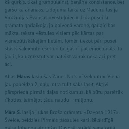
kā gurķis, tikai grumbuļains), banāna konsistence, bet
garšo kā ananass. Lidojuma laikā uz Madeiru lasīja
Virdžīnijas Evansas «Vēstuļnieci». Līdz pusei šī
grāmata garlaikoja, jo galvenā varone, garlaicības
mākta, raksta vēstules visiem pēc kārtas par
visnebūtiskākajām lietām. Tomēr, tiekot pāri pusei,
stāsts sāk ieinteresēt un beigās ir pat emocionāls. Tā
jau ir, ka uzrakstot var pateikt vairāk nekā aci pret
aci.
Abas
Māras
lasījušas Zanes Nuts «Džekpotu». Viena
jau pabeidza 2. daļu, otra tūlīt sāks lasīt. Aktīvi
pārsprieda pirmās daļas notikumus, kā būtu pareizāk
rīkoties, laimējot tādu naudu – miljonu.
Māra S
. lasīja Lukas Broša grāmatu «Davosa 1917».
Šveice, beidzies Pirmais pasaules karš, žēlsirdīgā
māsa Johanna atgriežas Davosā, strādā sanatorijā