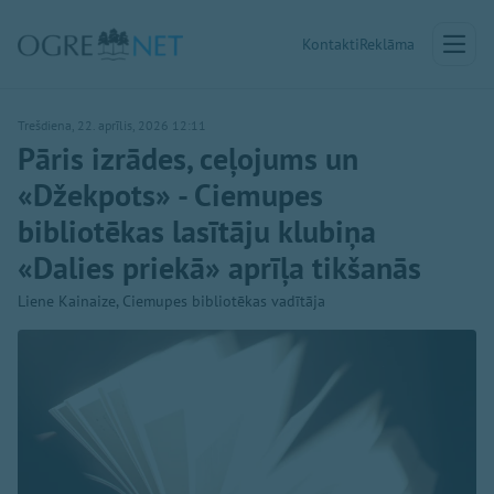
Kontakti
Reklāma
Trešdiena, 22. aprīlis, 2026 12:11
Pāris izrādes, ceļojums un
«Džekpots» - Ciemupes
bibliotēkas lasītāju klubiņa
«Dalies priekā» aprīļa tikšanās
Liene Kainaize, Ciemupes bibliotēkas vadītāja