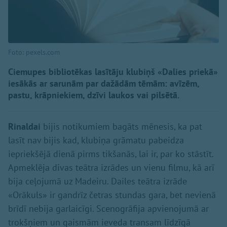
Foto: pexels.com
Ciemupes bibliotēkas lasītāju klubiņš «Dalies priekā»
iesākās ar sarunām par dažādām tēmām: avīzēm,
pastu, krāpniekiem, dzīvi laukos vai pilsētā.
Rinaldai
bijis notikumiem bagāts mēnesis, ka pat
lasīt nav bijis kad, klubiņa grāmatu pabeidza
iepriekšējā dienā pirms tikšanās, lai ir, par ko stāstīt.
Apmeklēja divas teātra izrādes un vienu filmu, kā arī
bija ceļojumā uz Madeiru. Dailes teātra izrāde
«Orākuls» ir gandrīz četras stundas gara, bet nevienā
brīdī nebija garlaicīgi. Scenogrāfija apvienojumā ar
trokšņiem un gaismām ieveda transam līdzīgā