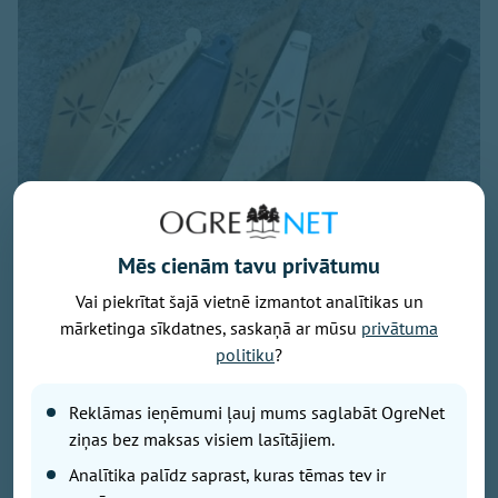
Mēs cienām tavu privātumu
Vai piekrītat šajā vietnē izmantot analītikas un
mārketinga sīkdatnes, saskaņā ar mūsu
privātuma
Publicitātes foto
politiku
?
Vasaras pilnbriedā uzsākts sešu meistarklašu cikls,
Reklāmas ieņēmumi ļauj mums saglabāt OgreNet
kur ogrēniešiem un Ogres draugiem būs iespēja
iepazīt Latvijā spēlētus tradicionālos instrumentus.
ziņas bez maksas visiem lasītājiem.
Lai iepazītu, tos vajag sadzirdēt, pieskarties, varbūt
Analītika palīdz saprast, kuras tēmas tev ir
pat izveidot savu! Kopā ar zinošiem meistariem