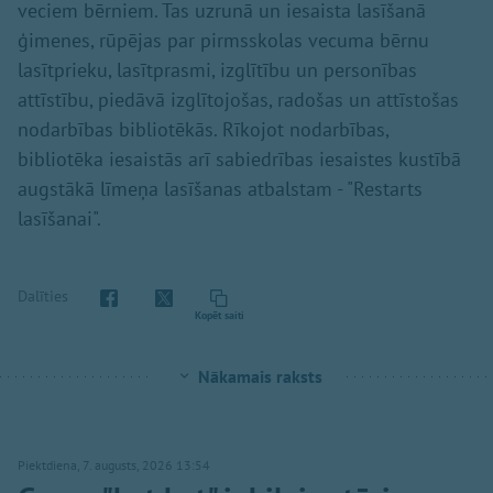
veciem bērniem. Tas uzrunā un iesaista lasīšanā
ģimenes, rūpējas par pirmsskolas vecuma bērnu
lasītprieku, lasītprasmi, izglītību un personības
attīstību, piedāvā izglītojošas, radošas un attīstošas
nodarbības bibliotēkās. Rīkojot nodarbības,
bibliotēka iesaistās arī sabiedrības iesaistes kustībā
augstākā līmeņa lasīšanas atbalstam - "Restarts
lasīšanai".
Dalīties
Kopēt saiti
Nākamais raksts
Piektdiena, 7. augusts, 2026 13:54