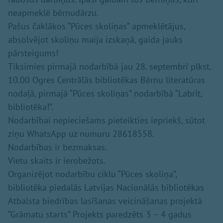
neapmeklē bērnudārzu.
Pašus čaklākos “Pūces skoliņas” apmeklētājus,
absolvējot skoliņu maija izskaņā, gaida jauks
pārsteigums!
Tiksimies pirmajā nodarbībā jau 28. septembrī plkst.
10.00 Ogres Centrālās bibliotēkas Bērnu literatūras
nodaļā, pirmajā “Pūces skoliņas” nodarbībā “Labrīt,
bibliotēka!”.
Nodarbībai nepieciešams pieteikties iepriekš, sūtot
ziņu WhatsApp uz numuru 28618558.
Nodarbības ir bezmaksas.
Vietu skaits ir ierobežots.
Organizējot nodarbību ciklu “Pūces skoliņa”,
bibliotēka piedalās Latvijas Nacionālās bibliotēkas
Atbalsta biedrības lasīšanas veicināšanas projektā
“Grāmatu starts” Projekts paredzēts 3 – 4 gadus