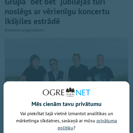
Grupa "bet bet" jubilejas tūri
noslēgs ar vērienīgu koncertu
Ikšķiles estrādē
Koncerta organizatori
Mēs cienām tavu privātumu
Vai piekrītat šajā vietnē izmantot analītikas un
mārketinga sīkdatnes, saskaņā ar mūsu
privātuma
politiku
?
Publicitātes foto