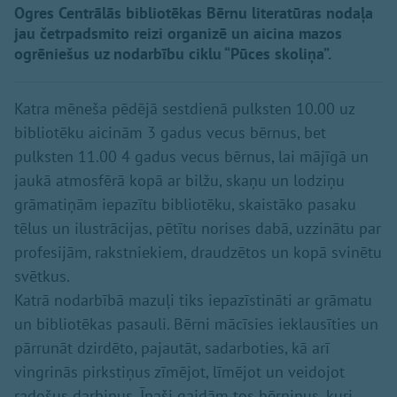
Ogres Centrālās bibliotēkas Bērnu literatūras nodaļa
jau četrpadsmito reizi organizē un aicina mazos
ogrēniešus uz nodarbību ciklu “Pūces skoliņa”.
Katra mēneša pēdējā sestdienā pulksten 10.00 uz
bibliotēku aicinām 3 gadus vecus bērnus, bet
pulksten 11.00 4 gadus vecus bērnus, lai mājīgā un
jaukā atmosfērā kopā ar bilžu, skaņu un lodziņu
grāmatiņām iepazītu bibliotēku, skaistāko pasaku
tēlus un ilustrācijas, pētītu norises dabā, uzzinātu par
profesijām, rakstniekiem, draudzētos un kopā svinētu
svētkus.
Katrā nodarbībā mazuļi tiks iepazīstināti ar grāmatu
un bibliotēkas pasauli. Bērni mācīsies ieklausīties un
pārrunāt dzirdēto, pajautāt, sadarboties, kā arī
vingrinās pirkstiņus zīmējot, līmējot un veidojot
radošus darbiņus. Īpaši gaidām tos bērniņus, kuri