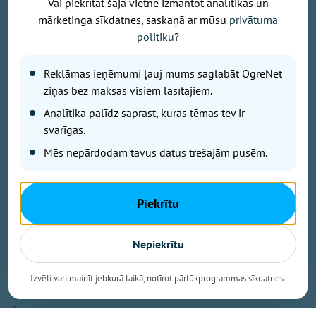
Vai piekrītat šajā vietnē izmantot analītikas un
mārketinga sīkdatnes, saskaņā ar mūsu
privātuma
Attēls: Ogres novads
politiku
?
Ogres novada Mazozolu pagasts ierindojies piektajā
Reklāmas ieņēmumi ļauj mums saglabāt OgreNet
vietā starp Latvijas zaļākajiem pagastiem - šeit
bioloģiski tiek apsaimniekoti 73,4 % no visas
ziņas bez maksas visiem lasītājiem.
lauksaimniecībā izmantojamās zemes. Tas ir vairāk
Analītika palīdz saprast, kuras tēmas tev ir
nekā trīsarpus reizes virs valsts vidējā rādītāja un
svarīgas.
vienīgais Ogres novada pagasts, kas iekļuvis
Mēs nepārdodam tavus datus trešajām pusēm.
prestižajā BIO TOP 10 sarakstā pēc bioloģiski
sertificētās lauksaimniecības zemes platības
īpatsvara. Šāds sasniegums apliecina, ka Mazozolu
Piekrītu
pusē bioloģiskā saimniekošana kļuvusi par
dominējošo lauksaimniecības praksi – gandrīz trīs
ceturtdaļās lauku netiek izmantoti minerālmēsli un
Nepiekrītu
sintētiskie pesticīdi, kas nāk par labu gan videi, gan
vietējiem iedzīvotājiem un saimniekiem.
Izvēli vari mainīt jebkurā laikā, notīrot pārlūkprogrammas sīkdatnes.
Šie dati izriet no Latvijas Bioloģiskās