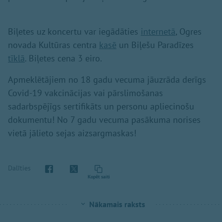
Biļetes uz koncertu var iegādāties
internetā
, Ogres
novada Kultūras centra
kasē
un Biļešu Paradīzes
tīklā
. Biļetes cena 3 eiro.
Apmeklētājiem no 18 gadu vecuma jāuzrāda derīgs
Covid-19 vakcinācijas vai pārslimošanas
sadarbspējīgs sertifikāts un personu apliecinošu
dokumentu! No 7 gadu vecuma pasākuma norises
vietā jālieto sejas aizsargmaskas!
Dalīties
Kopēt saiti
Nākamais raksts