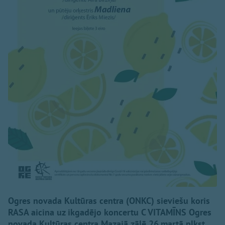
Ogres novada Kultūras centra (ONKC) sieviešu koris
RASA aicina uz ikgadējo koncertu C VITAMĪNS Ogres
novada Kultūras centra Mazajā zālē 26.martā plkst.