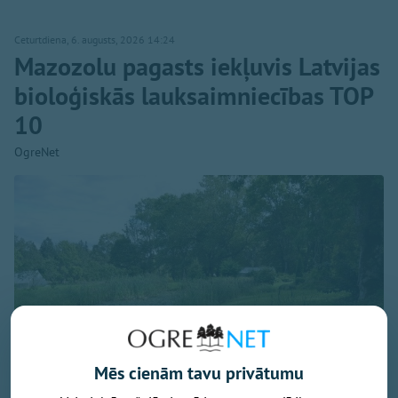
Ceturtdiena, 6. augusts, 2026 14:24
Mazozolu pagasts iekļuvis Latvijas
bioloģiskās lauksaimniecības TOP
10
OgreNet
Mēs cienām tavu privātumu