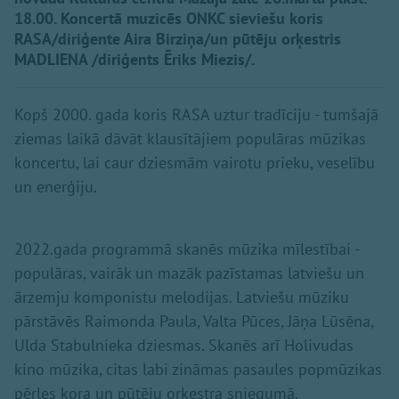
18.00. Koncertā muzicēs ONKC sieviešu koris
RASA/diriģente Aira Birziņa/un pūtēju orķestris
MADLIENA /diriģents Ēriks Miezis/.
Kopš 2000. gada koris RASA uztur tradīciju - tumšajā
ziemas laikā dāvāt klausītājiem populāras mūzikas
koncertu, lai caur dziesmām vairotu prieku, veselību
un enerģiju.
2022.gada programmā skanēs mūzika mīlestībai -
populāras, vairāk un mazāk pazīstamas latviešu un
ārzemju komponistu melodijas. Latviešu mūziku
pārstāvēs Raimonda Paula, Valta Pūces, Jāņa Lūsēna,
Ulda Stabulnieka dziesmas. Skanēs arī Holivudas
kino mūzika, citas labi zināmas pasaules popmūzikas
pērles kora un pūtēju orķestra sniegumā.