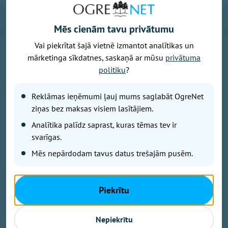
Mēs cienām tavu privātumu
Vai piekrītat šajā vietnē izmantot analītikas un
mārketinga sīkdatnes, saskaņā ar mūsu
privātuma
politiku
?
Publicitātes foto
Savu 35 gadu jubilejai veltīto koncerttūri, kuras
Reklāmas ieņēmumi ļauj mums saglabāt OgreNet
pamatā ir šā gada jubilāra Maestro Raimonda Paula
ziņas bez maksas visiem lasītājiem.
zelta repertuārs, grupa “bet bet” noslēgs 29. augustā
Analītika palīdz saprast, kuras tēmas tev ir
ar vērienīgu koncertu Ikšķiles estrādē. Koncerta
svarīgas.
sākums – plkst. 19.00.
Mēs nepārdodam tavus datus trešajām pusēm.
Koncertā skanēs gan iemīļotās dziesmas “Nepārmet
man”, “Mazs cinītis”, “Mežrozīte”, “Mēmā dziesma”,
Piekrītu
“Dziesmiņa par dzīvošanu”, “Kamēr svecītes deg”,
“Vasara nebeigsies nekad” u.c., gan arī fragmenti no
Nepiekrītu