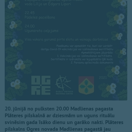
20. jūnijā no pulksten 20.00 Madlienas pagasta
Plāteres pilskalnā ar dziesmām un uguns rituālu
svinēsim gada īsāko dienu un garāko nakti. Plāteres
pilskalns Ogres novada Madlienas pagastā jau