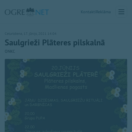
Kontakti
Reklāma
Ceturtdiena, 17. jūnijs, 2021 14:04
Saulgrieži Plāteres pilskalnā
ONKC