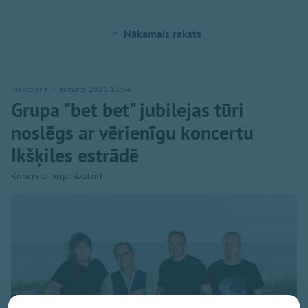
Nākamais raksts
Piektdiena, 7. augusts, 2026 13:54
Grupa "bet bet" jubilejas tūri
noslēgs ar vērienīgu koncertu
Ikšķiles estrādē
Koncerta organizatori