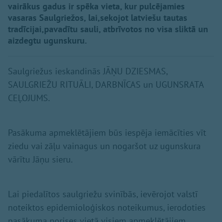
vairākus gadus ir spēka vieta, kur pulcējamies
vasaras Saulgriežos, lai,sekojot latviešu tautas
tradīcijai,pavadītu sauli, atbrīvotos no visa sliktā un
aizdegtu ugunskuru.
Saulgriežus ieskandinās JĀŅU DZIESMAS,
SAULGRIEŽU RITUĀLI, DARBNĪCAS un UGUNSRATA
CEĻOJUMS.
Pasākuma apmeklētājiem būs iespēja iemācīties vīt
ziedu vai zāļu vainagus un nogaršot uz ugunskura
vārītu Jāņu sieru.
Lai piedalītos saulgriežu svinībās, ievērojot valstī
noteiktos epidemioloģiskos noteikumus, ierodoties
pasākuma norises vietā visiem apmeklētājiem