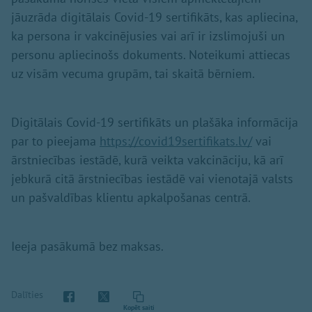
jāuzrāda digitālais Covid-19 sertifikāts, kas apliecina,
ka persona ir vakcinējusies vai arī ir izslimojuši un
personu apliecinošs dokuments. Noteikumi attiecas
uz visām vecuma grupām, tai skaitā bērniem.
Digitālais Covid-19 sertifikāts un plašāka informācija
par to pieejama
https://covid19sertifikats.lv/
vai
ārstniecības iestādē, kurā veikta vakcināciju, kā arī
jebkurā citā ārstniecības iestādē vai vienotajā valsts
un pašvaldības klientu apkalpošanas centrā.
Ieeja pasākumā bez maksas.
Dalīties
Kopēt saiti