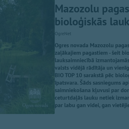
Mazozolu pagast
bioloģiskās lau
OgreNet
Ogres novada Mazozolu pagasts 
zaļākajiem pagastiem - šeit bi
lauksaimniecībā izmantojamās z
valsts vidējā rādītāja un vienī
BIO TOP 10 sarakstā pēc bioloģ
īpatsvara. Šāds sasniegums ap
saimniekošana kļuvusi par dom
ceturtdaļās lauku netiek izmant
par labu gan videi, gan vietēj