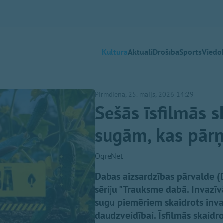
Kultūra
Aktuāli
Drošība
Sports
Viedok
Pirmdiena, 25. maijs, 2026 14:29
Sešās īsfilmās 
sugām, kas pārņ
OgreNet
Dabas aizsardzības pārvalde (D
sēriju "Trauksme dabā. Invazīv
sugu piemēriem skaidrots inva
daudzveidībai. Īsfilmās skaidro