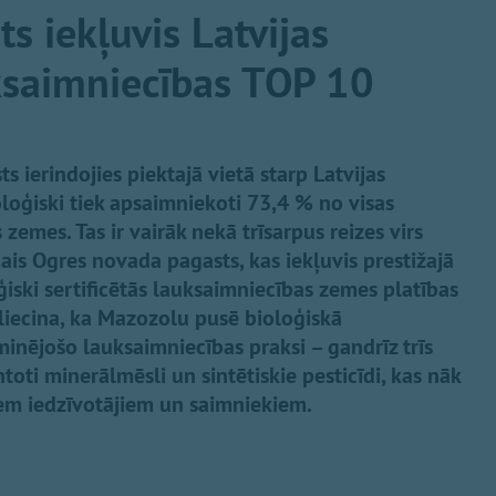
s iekļuvis Latvijas
ksaimniecības TOP 10
ierindojies piektajā vietā starp Latvijas
oloģiski tiek apsaimniekoti 73,4 % no visas
emes. Tas ir vairāk nekā trīsarpus reizes virs
gais Ogres novada pagasts, kas iekļuvis prestižajā
iski sertificētās lauksaimniecības zemes platības
liecina, ka Mazozolu pusē bioloģiskā
inējošo lauksaimniecības praksi – gandrīz trīs
oti minerālmēsli un sintētiskie pesticīdi, kas nāk
iem iedzīvotājiem un saimniekiem.