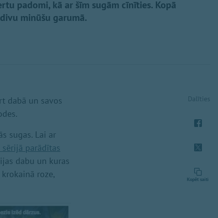
ertu padomi, kā ar šīm sugām cīnīties. Kopā
a divu minūšu garumā.
Dalīties
rt dabā un savos
odes.
s sugas. Lai ar
 sērijā parādītas
vijas dabu un kuras
 krokainā roze,
Kopēt saiti