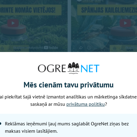
Mēs cienām tavu privātumu
ai piekrītat šajā vietnē izmantot analītikas un mārketinga sīkdatne
saskaņā ar mūsu
privātuma politiku
?
Reklāmas ieņēmumi ļauj mums saglabāt OgreNet ziņas bez
maksas visiem lasītājiem.