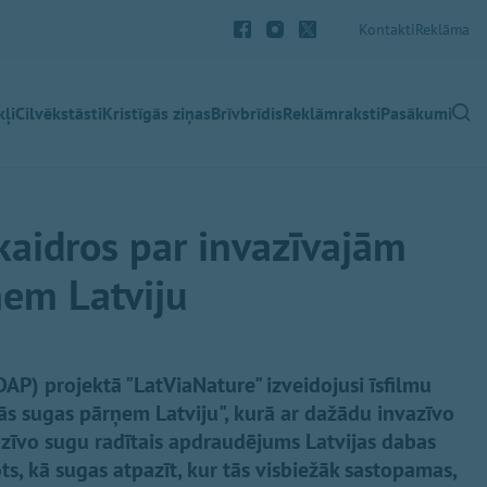
Kontakti
Reklāma
ļi
Cilvēkstāsti
Kristīgās ziņas
Brīvbrīdis
Reklāmraksti
Pasākumi
skaidros par invazīvajām
em Latviju
AP) projektā "LatViaNature" izveidojusi īsfilmu
ās sugas pārņem Latviju", kurā ar dažādu invazīvo
zīvo sugu radītais apdraudējums Latvijas dabas
ts, kā sugas atpazīt, kur tās visbiežāk sastopamas,