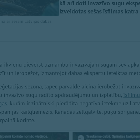
kā arī doti invazīvo sugu eksp
izveidotas sešas īsfilmas katr
tina ar sešām Latvijas dabas
na ikvienu pievērst uzmanību invazīvajām sugām sev apkā
zīt un ierobežot, izmantojot dabas ekspertu ieteiktas met
eģetācijas sezona, tāpēc pārvalde aicina ierobežot invazīvā
u invazīvo sugu radīto apdraudējumu un izplatību,
īsfilmu
gas
, kurām ir zinātniski pierādīta negatīva ietekme uz Lat
 Spānijas kailgliemezis, Kanādas zeltgalvīte, puķu sprigane,
rpainā korinte.