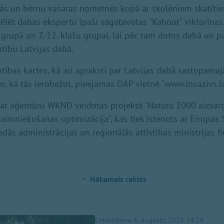
lās un bērnu vasaras nometnēs kopā ar skolēniem skatīties
spēlēt dabas ekspertu īpaši sagatavotas "Kahoot" viktorīna
 grupā un 7.-12. klašu grupai, lai pēc tam dotos dabā un p
atību Latvijas dabā.
atības kartes, kā arī apraksti par Latvijas dabā sastopam
kā tās ierobežot, pieejamas DAP vietnē "www.invazivs.lv
 ar aģentūru WKND veidotas projektā "Natura 2000 aizsarg
aimniekošanas optimizācija", kas tiek īstenots ar Eiropas 
ās administrācijas un reģionālās attīstības ministrijas fi
Nākamais raksts
Ceturtdiena, 6. augusts, 2026 14:24