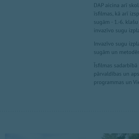
DAP aicina arī sko
īsfilmas, kā arī iz
sugām - 1.-6. klašu
invazīvo sugu izpl
Invazīvo sugu izpl
sugām un metodēm, 
Īsfilmas sadarbībā
pārvaldības un aps
programmas un Vied