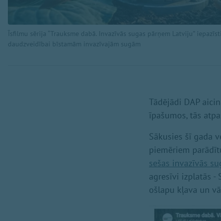
Īsfilmu sērija “Trauksme dabā. Invazīvās sugas pārņem Latviju” iepazīs
daudzveidībai bīstamām invazīvajām sugām
Tādējādi DAP aici
īpašumos, tās atpa
Sākusies šī gada v
piemēriem parādīt
sešas invazīvās su
agresīvi izplatās -
ošlapu kļava un vā