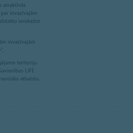
 atraktīvās
s par invazīvajām
alīdzētu ierobežot
ajām invazīvajām
".
ājamo teritoriju
Savienības LIFE
nansiālo atbalstu.