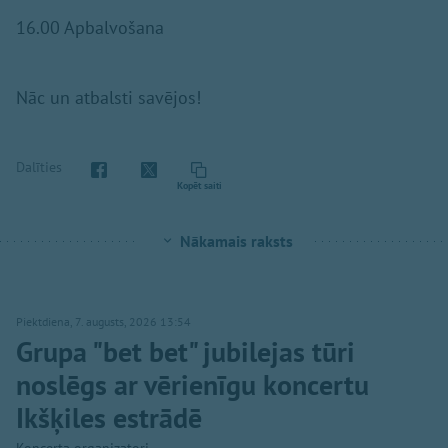
16.00 Apbalvošana
Nāc un atbalsti savējos!
Dalīties
Kopēt saiti
Nākamais raksts
Piektdiena, 7. augusts, 2026 13:54
Grupa "bet bet" jubilejas tūri
noslēgs ar vērienīgu koncertu
Ikšķiles estrādē
Koncerta organizatori