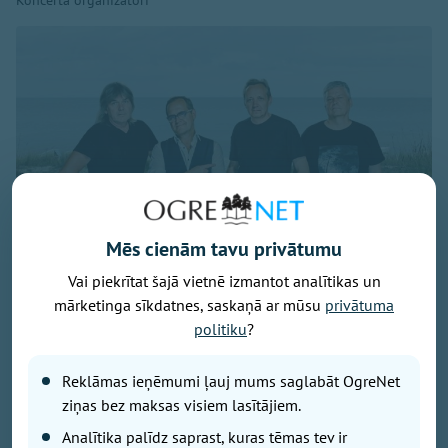
Mēs cienām tavu privātumu
Vai piekrītat šajā vietnē izmantot analītikas un
mārketinga sīkdatnes, saskaņā ar mūsu
privātuma
politiku
?
Publicitātes foto
Savu 35 gadu jubilejai veltīto koncerttūri, kuras
Reklāmas ieņēmumi ļauj mums saglabāt OgreNet
pamatā ir šā gada jubilāra Maestro Raimonda Paula
ziņas bez maksas visiem lasītājiem.
zelta repertuārs, grupa “bet bet” noslēgs 29. augustā
Analītika palīdz saprast, kuras tēmas tev ir