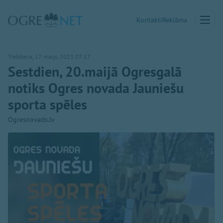
Kontakti
Reklāma
Trešdiena, 17. maijs, 2023 07:17
Sestdien, 20.maijā Ogresgalā
notiks Ogres novada Jauniešu
sporta spēles
Ogresnovads.lv