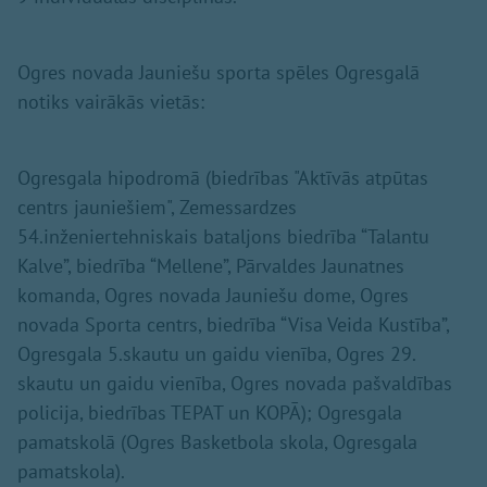
Ogres novada Jauniešu sporta spēles Ogresgalā
notiks vairākās vietās:
Ogresgala hipodromā (biedrības "Aktīvās atpūtas
centrs jauniešiem", Zemessardzes
54.inženiertehniskais bataljons biedrība “Talantu
Kalve”, biedrība “Mellene”, Pārvaldes Jaunatnes
komanda, Ogres novada Jauniešu dome, Ogres
novada Sporta centrs, biedrība “Visa Veida Kustība”,
Ogresgala 5.skautu un gaidu vienība, Ogres 29.
skautu un gaidu vienība, Ogres novada pašvaldības
policija, biedrības TEPAT un KOPĀ); Ogresgala
pamatskolā (Ogres Basketbola skola, Ogresgala
pamatskola).