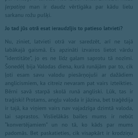
ļerpatiņa
man ir daudz vērtīgāka par kādu lielu
sarkanu rožu pušķi.
Jo tad jūs otrā esat ieraudzījis to patieso latvieti?
Nu, ziniet, latvieti otrā var saredzēt, arī ne tajā
labākajā gaismā. Es apzināti izvairos lietot vārdu
“identitāte”, jo es ne līdz galam saprotu tā nozīmi.
Šonedēļ bija Valodas diena, kurā runājām par to, cik
ļoti esam savu valodu piesārņojuši ar dažādiem
anglicismiem, ka citreiz nevaram pat vairs izteikties.
Bērni savā starpā skolā runā angliski. Lūk, tas ir
traģiski! Protams, angļu valoda ir jāzina, bet traģēdija
ir tajā, ka viņiem vairs nav vajadzīga dzimtā valoda,
lai saprastos. Vislielākās bailes mums ir nebūt
“konvertējamiem” un no tā, ko kāds par mums
padomās. Bet paskatieties, cik visapkārt ir krodziņu