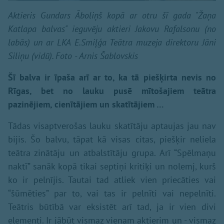
Aktieris Gundars Āboliņš kopā ar otru šī gada "Žaņa
Katlapa balvas" ieguvēju aktieri Jakovu Rafalsonu (no
labās) un ar LKA E.Smiļģa Teātra muzeja direktoru Jāni
Siliņu (vidū). Foto - Arnis Šablovskis
Šī balva ir īpaša arī ar to, ka tā piešķirta nevis no
Rīgas, bet no lauku pusē mītošajiem teātra
pazinējiem, cienītājiem un skatītājiem …
Tādas visaptverošas lauku skatītāju aptaujas jau nav
bijis. Šo balvu, tāpat kā visas citas, piešķir neliela
teātra zinātāju un atbalstītāju grupa. Arī “Spēlmaņu
naktī” sanāk kopā tikai septiņi kritiķi un nolemj, kurš
ko ir pelnījis. Tautai tad atliek vien priecāties vai
“šūmēties” par to, vai tas ir pelnīti vai nepelnīti.
Teātris būtībā var eksistēt arī tad, ja ir vien divi
elementi. Ir jābūt vismaz vienam aktierim un - vismaz