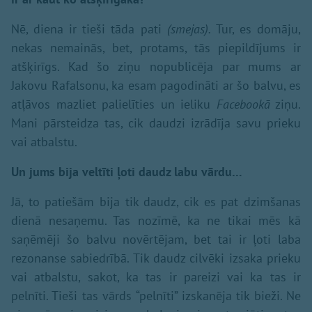
Nē, diena ir tieši tāda pati
(smejas).
Tur, es domāju,
nekas nemainās, bet, protams, tās piepildījums ir
atšķirīgs. Kad šo ziņu nopublicēja par mums ar
Jakovu Rafalsonu, ka esam pagodināti ar šo balvu, es
atļāvos mazliet palielīties un ieliku
Facebookā
ziņu.
Mani pārsteidza tas, cik daudzi izrādīja savu prieku
vai atbalstu.
Un jums bija veltīti ļoti daudz labu vārdu…
Jā, to patiešām bija tik daudz, cik es pat dzimšanas
dienā nesaņemu. Tas nozīmē, ka ne tikai mēs kā
saņēmēji šo balvu novērtējam, bet tai ir ļoti laba
rezonanse sabiedrībā. Tik daudz cilvēki izsaka prieku
vai atbalstu, sakot, ka tas ir pareizi vai ka tas ir
pelnīti. Tieši tas vārds “pelnīti” izskanēja tik bieži. Ne