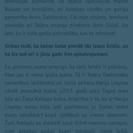
televīzijas žurnāliste un teātra speciāliste Mārīte
Balode un žurnālists, arī kultūras cilvēks un garīga
personība Arnis Šablovskis. Cik man zināms, lemšanā
piedalās arī Teātra muzeja direktors Jānis Siliņš. Un
labi, ka ir tāda gaiša pašvaldība, kas to atbalsta!
Gribas ticēt, ka katrai lietai pienāk tās īstais brīdis, un
ka šis tad arī ir jūsu gads šim apbalvojumam.
Es, protams, esmu priecīgs, ka tāds brīdis ir pienācis.
Man jau ir viena īpaša balva. Tā ir Teātra Darbinieku
savienības iedibinātā un izcilā aktiera Harija Liepiņa
vārdā nosauktā balva.
(2013. gadā, aut.)
Tagad man
būs arī Žaņa Katlapa balva. Atšķirība ir tā, ka ar Hariju
Liepiņu esmu bijis labi pazīstams, jo Dailes teātrī
esam vairākkārt kopā spēlējuši uz vienas skatuves.
Žani Katlapu es diemžēl savā dzīvē neesmu sastapis,
vien astoņus gadus esam dzīvojuši vienā laikā.