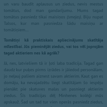
un varu baudīt aplausus un ziedus, nevis mestus
tomātus, dod man gandarījumu. Mums tagad
tomātus pasniedz tikai maisiņos
(smejas)
. Biju nupat
Talsos, kur man pasniedza šādu maisiņu ar
tomātiņiem…
Tomātiņi kā praktiskais apliecinājums skatītāja
mīlestībai. Jūs pieminējāt ziedus, vai tos vēl joprojām
tagad aktieriem nes kā agrāk?
Jā, nes, latviešiem tā ir ļoti laba tradīcija. Tagad gan
daudz kur puķes pirms izrādes ir jāiedod personālam,
jo neļauj pašiem aiznest savam aktierim. Kaut gan es
domāju, ka nevajadzētu liegt skatītājam šo iespēju
pienākt pie skatuves malas un pasniegt aktierim
ziedus. Šīs tradīcijas dēļ Minhenes kolēģi mūs
apskauž. Šad un tad tur vien operās pasniedz ziedus,