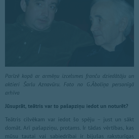
Parīzē kopā ar armēņu izcelsmes franču dziedātāju un
aktieri Šarlu Aznavūru. Foto no G.Āboliņa personīgā
arhīva
Jūsuprāt, teātris var to pašapziņu iedot un noturēt?
Teātris cilvēkam var iedot šo spēju – just un sākt
domāt. Arī pašapziņu, protams. Ir tādas vērtības, kas
mūsu tautai vai sabiedrībai ir bijušas raksturīgas