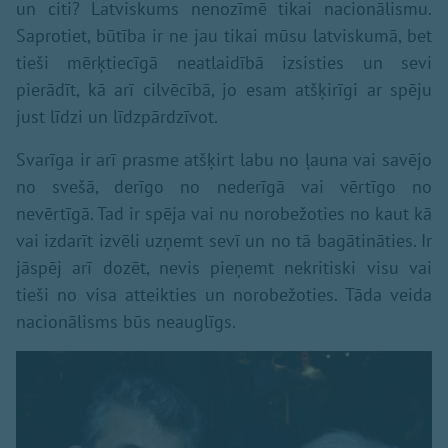
un citi? Latviskums nenozīmē tikai nacionālismu.
Saprotiet, būtība ir ne jau tikai mūsu latviskumā, bet
tieši mērķtiecīgā neatlaidībā izsisties un sevi
pierādīt, kā arī cilvēcībā, jo esam atšķirīgi ar spēju
just līdzi un līdzpārdzīvot.
Svarīga ir arī prasme atšķirt labu no ļauna vai savējo
no svešā, derīgo no nederīgā vai vērtīgo no
nevērtīgā. Tad ir spēja vai nu norobežoties no kaut kā
vai izdarīt izvēli uzņemt sevī un no tā bagātināties. Ir
jāspēj arī dozēt, nevis pieņemt nekritiski visu vai
tieši no visa atteikties un norobežoties. Tāda veida
nacionālisms būs neauglīgs.