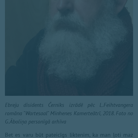
Ebreju disidents Černiks izrādē pēc L.Feihtvangera
romāna "Wartesaal" Minhenes Kamerteātrī, 2018. Foto no
G.Āboliņa personīgā arhīva
Bet es varu būt pateicīgs liktenim, ka man ļoti maz