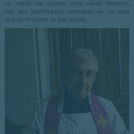
vai veikalu, kas nosaukti svešā valodā! Manuprāt,
mēs taču ārzemniekiem interesējam tik, cik esam
atšķirīgi no viņiem un tieši latviski.