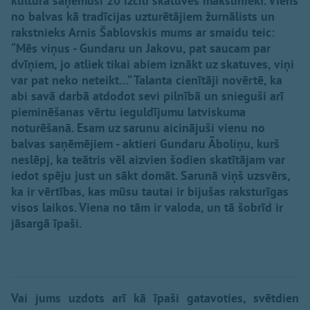
kultūrā saņēmuši 20 izcili skatuves mākslinieki. Viens
no balvas kā tradīcijas uzturētājiem žurnālists un
rakstnieks Arnis Šablovskis mums ar smaidu teic:
“Mēs viņus - Gundaru un Jakovu, pat saucam par
dvīņiem, jo atliek tikai abiem iznākt uz skatuves, viņi
var pat neko neteikt…” Talanta cienītāji novērtē, ka
abi savā darbā atdodot sevi pilnībā un snieguši arī
pieminēšanas vērtu ieguldījumu latviskuma
noturēšanā. Esam uz sarunu aicinājuši vienu no
balvas saņēmējiem - aktieri Gundaru Āboliņu, kurš
neslēpj, ka teātris vēl aizvien šodien skatītājam var
iedot spēju just un sākt domāt. Sarunā viņš uzsvērs,
ka ir vērtības, kas mūsu tautai ir bijušas raksturīgas
visos laikos. Viena no tām ir valoda, un tā šobrīd ir
jāsargā īpaši.
Vai jums uzdots arī kā īpaši gatavoties, svētdien