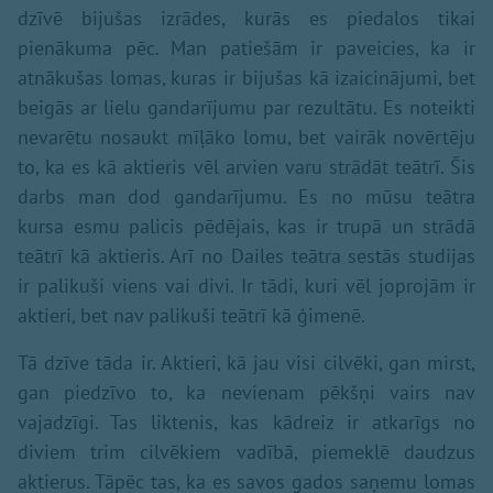
dzīvē bijušas izrādes, kurās es piedalos tikai
pienākuma pēc. Man patiešām ir paveicies, ka ir
atnākušas lomas, kuras ir bijušas kā izaicinājumi, bet
beigās ar lielu gandarījumu par rezultātu. Es noteikti
nevarētu nosaukt mīļāko lomu, bet vairāk novērtēju
to, ka es kā aktieris vēl arvien varu strādāt teātrī. Šis
darbs man dod gandarījumu. Es no mūsu teātra
kursa esmu palicis pēdējais, kas ir trupā un strādā
teātrī kā aktieris. Arī no Dailes teātra sestās studijas
ir palikuši viens vai divi. Ir tādi, kuri vēl joprojām ir
aktieri, bet nav palikuši teātrī kā ģimenē.
Tā dzīve tāda ir. Aktieri, kā jau visi cilvēki, gan mirst,
gan piedzīvo to, ka nevienam pēkšņi vairs nav
vajadzīgi. Tas liktenis, kas kādreiz ir atkarīgs no
diviem trim cilvēkiem vadībā, piemeklē daudzus
aktierus. Tāpēc tas, ka es savos gados saņemu lomas