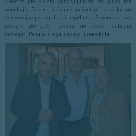
vienmēr pie visiem apbalvojumiem tu jūties tos
nopelnījis. Reizēm ir šaubas pašam par sevi, lai arī
dāvanas jau pēc būtības ir nepelnītas. Piemēram, mēs
neesam pelnījuši nevienu no Dieva dotajām
dāvanām. Pelnīta ir alga, dāvana ir nepelnīta.