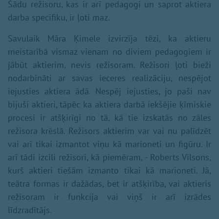
Šādu režisoru, kas ir arī pedagogi un saprot aktiera
darba specifiku, ir ļoti maz.
Savulaik Māra Ķimele izvirzīja tēzi, ka aktieru
meistarībā vismaz vienam no diviem pedagogiem ir
jābūt aktierim, nevis režisoram. Režisori ļoti bieži
nodarbināti ar savas ieceres realizāciju, nespējot
iejusties aktiera ādā. Nespēj iejusties, jo paši nav
bijuši aktieri, tāpēc ka aktiera darbā iekšējie ķīmiskie
procesi ir atšķirīgi no tā, kā tie izskatās no zāles
režisora krēslā. Režisors aktierim var vai nu palīdzēt
vai arī tikai izmantot viņu kā marioneti un figūru. Ir
arī tādi izcili režisori, kā piemēram, - Roberts Vilsons,
kurš aktieri tiešām izmanto tikai kā marioneti. Jā,
teātra formas ir dažādas, bet ir atšķirība, vai aktieris
režisoram ir funkcija vai viņš ir arī izrādes
līdzradītājs.