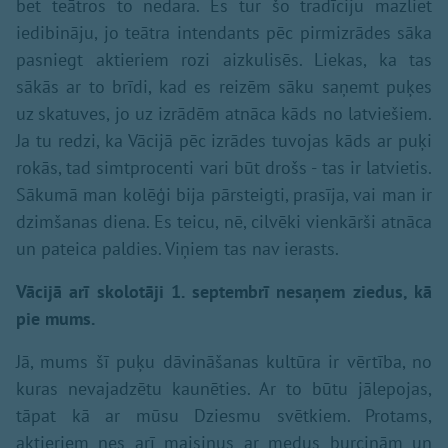
bet teātros to nedara. Es tur šo tradīciju mazliet
iedibināju, jo teātra intendants pēc pirmizrādes sāka
pasniegt aktieriem rozi aizkulisēs. Liekas, ka tas
sākās ar to brīdi, kad es reizēm sāku saņemt puķes
uz skatuves, jo uz izrādēm atnāca kāds no latviešiem.
Ja tu redzi, ka Vācijā pēc izrādes tuvojas kāds ar puķi
rokās, tad simtprocenti vari būt drošs - tas ir latvietis.
Sākumā man kolēģi bija pārsteigti, prasīja, vai man ir
dzimšanas diena. Es teicu, nē, cilvēki vienkārši atnāca
un pateica paldies. Viņiem tas nav ierasts.
Vācijā arī skolotāji 1. septembrī nesaņem ziedus, kā
pie mums.
Jā, mums šī puķu dāvināšanas kultūra ir vērtība, no
kuras nevajadzētu kaunēties. Ar to būtu jālepojas,
tāpat kā ar mūsu Dziesmu svētkiem. Protams,
aktieriem nes arī maisiņus ar medus burciņām un