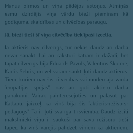
Manus pirmos un viņa pēdējos astoņus. Atmiņās
esmu dzirdējis viņa vārdu bieži pieminam kā
godīguma, skaidrības un cilvēcības paraugu.
Jā, bieži tieši šī viņa cilvēcība tiek īpaši izcelta.
Ja aktieris nav cilvēcīgs, tur nekas daudz arī darbā
nevar sanākt. Lai arī raksturi katram ir dažādi, bet
tāpat cilvēcīgs bija Eduards Pāvuls, Valentīns Skulme,
Kārlis Sebris, un vēl varam saukt ļoti daudz aktierus.
Tiem, kuriem nav šīs cilvēcības vai modernajā vārdā
“empātijas spējas”, nav arī gūti aktieru darbā
panākumi. Vairāk painteresējoties un palasot par
Katlapu, jāizceļ, ka viņš bija šis “aktieris-režisors-
pedagogs”. Tā ir ļoti svarīga trīsvienība. Daudz izcili
mākslinieki viņu ir saukuši par savu režisoru tieši
tāpēc, ka viņš varējis palīdzēt viņiem kā aktieriem.