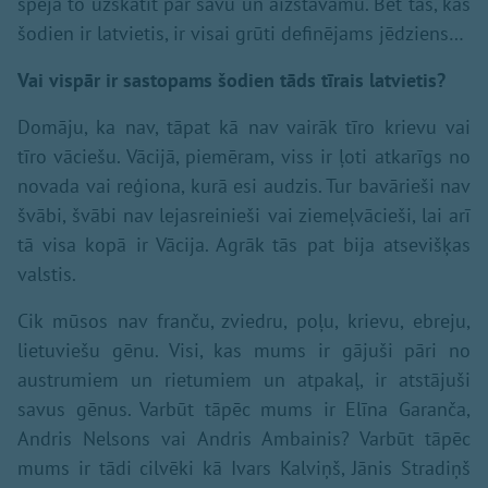
spēja to uzskatīt par savu un aizstāvamu. Bet tas, kas
šodien ir latvietis, ir visai grūti definējams jēdziens…
Vai vispār ir sastopams šodien tāds tīrais latvietis?
Domāju, ka nav, tāpat kā nav vairāk tīro krievu vai
tīro vāciešu. Vācijā, piemēram, viss ir ļoti atkarīgs no
novada vai reģiona, kurā esi audzis. Tur bavārieši nav
švābi, švābi nav lejasreinieši vai ziemeļvācieši, lai arī
tā visa kopā ir Vācija. Agrāk tās pat bija atsevišķas
valstis.
Cik mūsos nav franču, zviedru, poļu, krievu, ebreju,
lietuviešu gēnu. Visi, kas mums ir gājuši pāri no
austrumiem un rietumiem un atpakaļ, ir atstājuši
savus gēnus. Varbūt tāpēc mums ir Elīna Garanča,
Andris Nelsons vai Andris Ambainis? Varbūt tāpēc
mums ir tādi cilvēki kā Ivars Kalviņš, Jānis Stradiņš