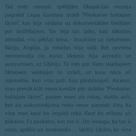
Tad mēs vienreiz spēlējām Okupācijas muzeja
pagrabā Laura Gundara izrādi “Pieskaries baltajam
lācim”, kas bija veidota uz dokumentālām liecībām
par izsūtītajiem. Tas bija tas laiks, kad sākoties
atmodai, visi pēkšņi teica, - brauksim uz rietumiem,
Vāciju, Angliju, jo robežas bija vaļā. Bet nevienu
neinteresēja tie, kurus liktenis bija aizvedis uz
austrumiem, uz Sibīriju. Tā mēs par šiem skarbajiem
likteņiem veidojām šo izrādi, uz kuru nāca arī
represētie, kuri visu paši bija pārdzīvojuši. Atceros,
man pienāk klāt viena kundze pēc izrādes “Pieskaries
baltajam lācim”, paņem mani aiz rokas, skatās acīs,
bet aiz aizkustinājuma neko nevar parunāt. Jūtu, ka
viņa man kaut ko iespiež rokā. Kaut ko mīkstu un
pūkainu. Es paskatos, kas tas ir…Un ieraugu, ka tas ir
mazs, apdilis un noskrandis … lācītis. Lācītis, ko viņa