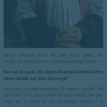
Katoļu priesteris filmā "Ko zina klusā Gerda", rež.
J.Paškevičs, 2020. Foto no G.Āboliņa personīgā arhīva
Kur tad, jūsuprāt, vēl slēpjas tā latviskā vērtība līdzās
mūsu valodai, kas būtu jānosargā?
Tas ir ļoti sarežģīts jautājums. Jā, valoda noteikti. Tad
cieņa pret sevi, savu tuvāko un savu valodu. Arī pret
vietu, kur tu dzīvo un kur esi dzimis. Vērtība ir tā