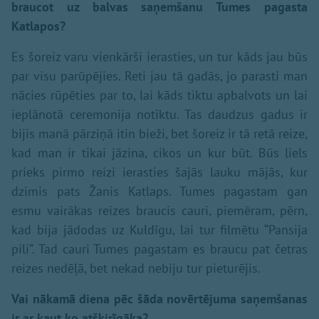
braucot uz balvas saņemšanu Tumes pagasta
Katlapos?
Es šoreiz varu vienkārši ierasties, un tur kāds jau būs
par visu parūpējies. Reti jau tā gadās, jo parasti man
nācies rūpēties par to, lai kāds tiktu apbalvots un lai
ieplānotā ceremonija notiktu. Tas daudzus gadus ir
bijis manā pārziņā itin bieži, bet šoreiz ir tā retā reize,
kad man ir tikai jāzina, cikos un kur būt. Būs liels
prieks pirmo reizi ierasties šajās lauku mājās, kur
dzimis pats Žanis Katlaps. Tumes pagastam gan
esmu vairākas reizes braucis cauri, piemēram, pērn,
kad bija jādodas uz Kuldīgu, lai tur filmētu “Pansija
pili”. Tad cauri Tumes pagastam es braucu pat četras
reizes nedēļā, bet nekad nebiju tur pieturējis.
Vai nākamā diena pēc šāda novērtējuma saņemšanas
ir ar kaut ko atšķirīgāka?