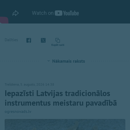
Dalīties
Kopēt saiti
Nākamais raksts
Trešdiena, 5. augusts, 2026 14:38
Iepazīsti Latvijas tradicionālos
instrumentus meistaru pavadībā
ogresnovads.lv