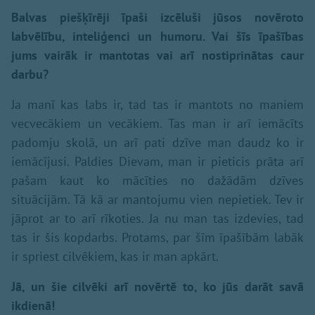
Balvas piešķīrēji īpaši izcēluši jūsos novēroto
labvēlību, inteliģenci un humoru. Vai šīs īpašības
jums vairāk ir mantotas vai arī nostiprinātas caur
darbu?
Ja manī kas labs ir, tad tas ir mantots no maniem
vecvecākiem un vecākiem. Tas man ir arī iemācīts
padomju skolā, un arī pati dzīve man daudz ko ir
iemācījusi. Paldies Dievam, man ir pieticis prāta arī
pašam kaut ko mācīties no dažādām dzīves
situācijām. Tā kā ar mantojumu vien nepietiek. Tev ir
jāprot ar to arī rīkoties. Ja nu man tas izdevies, tad
tas ir šis kopdarbs. Protams, par šīm īpašībām labāk
ir spriest cilvēkiem, kas ir man apkārt.
Jā, un šie cilvēki arī novērtē to, ko jūs darāt savā
ikdienā!