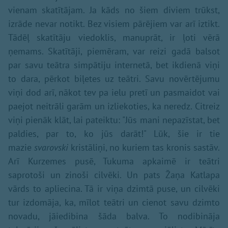
vienam skatītājam. Ja kāds no šiem diviem trūkst,
izrāde nevar notikt. Bez visiem pārējiem var arī iztikt.
Tādēļ skatītāju viedoklis, manuprāt, ir ļoti vērā
ņemams. Skatītāji, piemēram, var reizi gadā balsot
par savu teātra simpātiju internetā, bet ikdienā viņi
to dara, pērkot biļetes uz teātri. Savu novērtējumu
viņi dod arī, nākot tev pa ielu pretī un pasmaidot vai
paejot neitrāli garām un izliekoties, ka neredz. Citreiz
viņi pienāk klāt, lai pateiktu: "Jūs mani nepazīstat, bet
paldies, par to, ko jūs darāt!" Lūk, šie ir tie
mazie
svarovski
kristāliņi, no kuriem tas kronis sastāv.
Arī Kurzemes pusē, Tukuma apkaimē ir teātri
saprotoši un zinoši cilvēki. Un pats Žaņa Katlapa
vārds to apliecina. Tā ir viņa dzimtā puse, un cilvēki
tur izdomāja, ka, mīlot teātri un cienot savu dzimto
novadu, jāiedibina šāda balva. To nodibināja