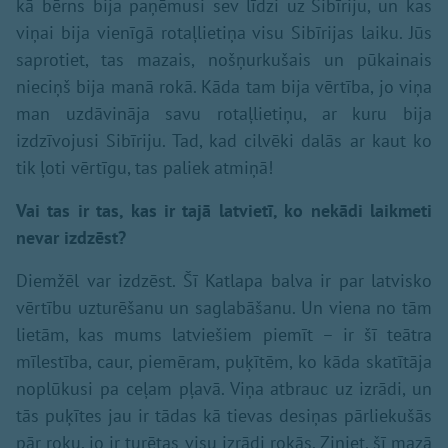
kā bērns bija paņēmusi sev līdzi uz Sibīriju, un kas
viņai bija vienīgā rotaļlietiņa visu Sibīrijas laiku. Jūs
saprotiet, tas mazais, nošņurkušais un pūkainais
nieciņš bija manā rokā. Kāda tam bija vērtība, jo viņa
man uzdāvināja savu rotaļlietiņu, ar kuru bija
izdzīvojusi Sibīriju. Tad, kad cilvēki dalās ar kaut ko
tik ļoti vērtīgu, tas paliek atmiņā!
Vai tas ir tas, kas ir tajā latvietī, ko nekādi laikmeti
nevar izdzēst?
Diemžēl var izdzēst. Šī Katlapa balva ir par latvisko
vērtību uzturēšanu un saglabāšanu. Un viena no tām
lietām, kas mums latviešiem piemīt – ir šī teātra
mīlestība, caur, piemēram, puķītēm, ko kāda skatītāja
noplūkusi pa ceļam pļavā. Viņa atbrauc uz izrādi, un
tās puķītes jau ir tādas kā tievas desiņas pārliekušās
pār roku, jo ir turētas visu izrādi rokās. Ziniet, šī mazā