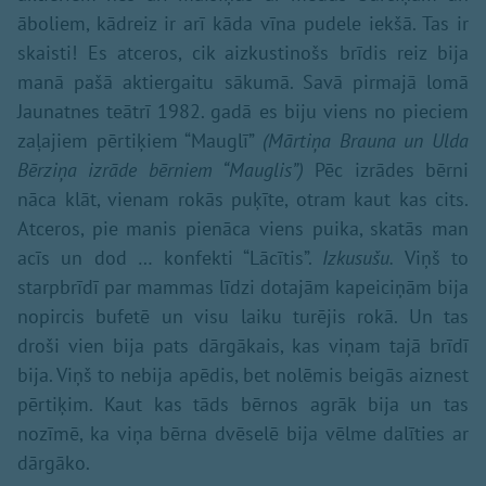
āboliem, kādreiz ir arī kāda vīna pudele iekšā. Tas ir
skaisti! Es atceros, cik aizkustinošs brīdis reiz bija
manā pašā aktiergaitu sākumā. Savā pirmajā lomā
Jaunatnes teātrī 1982. gadā es biju viens no pieciem
zaļajiem pērtiķiem “Mauglī”
(Mārtiņa Brauna un Ulda
Bērziņa izrāde bērniem “Mauglis”)
Pēc izrādes bērni
nāca klāt, vienam rokās puķīte, otram kaut kas cits.
Atceros, pie manis pienāca viens puika, skatās man
acīs un dod … konfekti “Lācītis”.
Izkusušu.
Viņš to
starpbrīdī par mammas līdzi dotajām kapeiciņām bija
nopircis bufetē un visu laiku turējis rokā. Un tas
droši vien bija pats dārgākais, kas viņam tajā brīdī
bija. Viņš to nebija apēdis, bet nolēmis beigās aiznest
pērtiķim. Kaut kas tāds bērnos agrāk bija un tas
nozīmē, ka viņa bērna dvēselē bija vēlme dalīties ar
dārgāko.