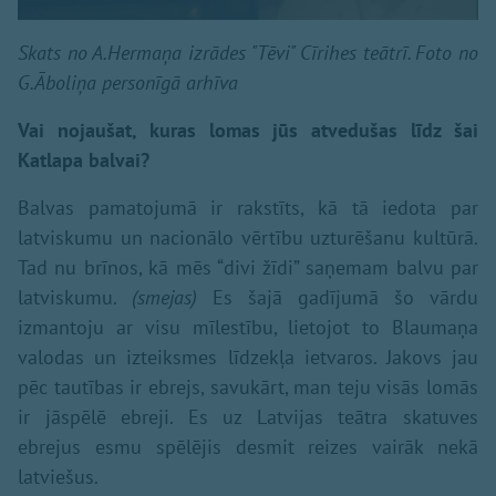
Skats no A.Hermaņa izrādes "Tēvi" Cīrihes teātrī. Foto no
G.Āboliņa personīgā arhīva
Vai nojaušat, kuras lomas jūs atvedušas līdz šai
Katlapa balvai?
Balvas pamatojumā ir rakstīts, kā tā iedota par
latviskumu un nacionālo vērtību uzturēšanu kultūrā.
Tad nu brīnos, kā mēs “divi žīdi” saņemam balvu par
latviskumu.
(smejas)
Es šajā gadījumā šo vārdu
izmantoju ar visu mīlestību, lietojot to Blaumaņa
valodas un izteiksmes līdzekļa ietvaros. Jakovs jau
pēc tautības ir ebrejs, savukārt, man teju visās lomās
ir jāspēlē ebreji. Es uz Latvijas teātra skatuves
ebrejus esmu spēlējis desmit reizes vairāk nekā
latviešus.