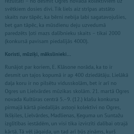
rezultāti – no desmit Ogres novada kolektīviem uz
svētkiem dosies divi. Tik liels aiz strīpas atstāto
skaits nav tāpēc, ka bērni nebija labi sagatavojušies,
bet gan tāpēc, ka mūsdienu deju uzvedumā
paredzēts ļoti mazs dalībnieku skaits – tikai 2000
(konkursā pavisam piedalījās 4000).
Koristi, mūziķi, mākslinieki…
Runājot par koriem, E. Klāsone norāda, ka to ir
desmit un tajos kopumā ir ap 400 dziedātāju. Lielākā
daļa koru ir no pilsētu vidusskolām, bet ir arī no
Ogres un Lielvārdes mūzikas skolām. 21. martā Ogres
novada Kultūras centrā 5.–9. (12.) klašu konkursa
pirmajā kārtā piedalījās astoņi kolektīvi no Ogres,
Ikšķiles, Lielvārdes, Madlienas, Ķeguma un Suntažu
izglītības iestādēm, un visi tika izvirzīti dalībai otrajā
kārtā. Tā vēl jāgaida, un tad arī būs zināms, kurš