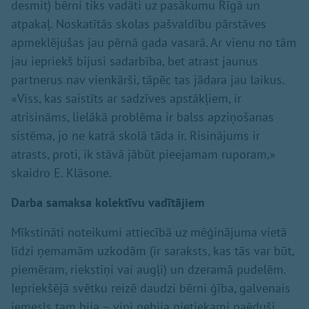
desmit) bērni tiks vadāti uz pasākumu Rīgā un
atpakaļ. Noskatītās skolas pašvaldību pārstāves
apmeklējušas jau pērnā gada vasarā. Ar vienu no tām
jau iepriekš bijusi sadarbība, bet atrast jaunus
partnerus nav vienkārši, tāpēc tas jādara jau laikus.
«Viss, kas saistīts ar sadzīves apstākļiem, ir
atrisināms, lielākā problēma ir balss apziņošanas
sistēma, jo ne katrā skolā tāda ir. Risinājums ir
atrasts, proti, ik stāvā jābūt pieejamam ruporam,»
skaidro E. Klāsone.
Darba samaksa kolektīvu vadītājiem
Mīkstināti noteikumi attiecībā uz mēģinājuma vietā
līdzi ņemamām uzkodām (ir saraksts, kas tās var būt,
piemēram, riekstiņi vai augļi) un dzeramā pudelēm.
Iepriekšējā svētku reizē daudzi bērni ģība, galvenais
iemesls tam bija – viņi nebija pietiekami paēduši,