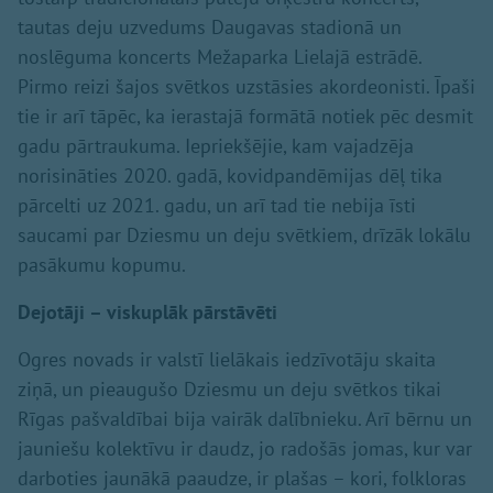
tautas deju uzvedums Daugavas stadionā un
noslēguma koncerts Mežaparka Lielajā estrādē.
Pirmo reizi šajos svētkos uzstāsies akordeonisti. Īpaši
tie ir arī tāpēc, ka ierastajā formātā notiek pēc desmit
gadu pārtraukuma. Iepriekšējie, kam vajadzēja
norisināties 2020. gadā, kovidpandēmijas dēļ tika
pārcelti uz 2021. gadu, un arī tad tie nebija īsti
saucami par Dziesmu un deju svētkiem, drīzāk lokālu
pasākumu kopumu.
Dejotāji – viskuplāk pārstāvēti
Ogres novads ir valstī lielākais iedzīvotāju skaita
ziņā, un pieaugušo Dziesmu un deju svētkos tikai
Rīgas pašvaldībai bija vairāk dalībnieku. Arī bērnu un
jauniešu kolektīvu ir daudz, jo radošās jomas, kur var
darboties jaunākā paaudze, ir plašas – kori, folkloras