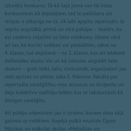
izturējis konkursu. Tā kā šajā jomā nav tik lielas
konkurences kā dejotājiem, tad te palikšana aiz
strīpas ir atkarīga no tā, cik labi apgūts repertuārs. Ja
iegūta augstākā, pirmā un otrā pakāpe – skaidrs, ka
esi saņēmis ceļazīmi uz lielo notikumu. Jāņem vērā
arī tas, ka koristi svētkos var piedalīties, sākot no
4. klases, tad dejošanā – no 1. klases, kas arī ietekmē
dalībnieku skaitu. Vai un kā izdosies aizpildīt lielo
skatuvi – grūti teikt, taču, visticamāk, organizatori jau
redz aprises un plāno, saka E. Klāsone. Vaicāta par
repertuāra sarežģītību, viņa atsaucas uz diriģentu un
deju kolektīvu vadītāju teikto, kas to raksturojuši kā
diezgan sarežģītu.
Arī pūtēju orķestriem jau ir zināms, kuriem dota zaļā
gaisma uz svētkiem. Kopējā pulkā muzicēs Ogres
Mūzikas un mākslas skolas «Melodija» un