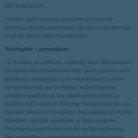
VEF Kultūras pilī.
Svētkos īpašs koncerts paredzēts arī speciālo
izglītības iestāžu audzēkņiem. No Ogres novada šajā
reizē šīs skolas bērni nepiedalīsies.
Visdārgākie – pārvadājumi
Lai brauktu uz svētkiem, vajadzīgi tērpi. Ne koristiem,
ne tautas deju kolektīviem neko jaunu gatavot uz šo
pasākumu nevajadzēs. Ja ko nepieciešams salabot
vai atsvaidzināt, par to rūpējas māksliniecisko
kolektīvu vadītāji, un tas nekad netiek atlikts uz
pēdējo brīdi, norāda E. Klāsone. Vienīgie, kas tiks pie
jauniem tērpiem, ir mūsdienu deju dejotāji, jo viņiem
paredzēts speciāls uzvedums ar īpašu apģērbu.
Privātajiem kolektīviem šis būs vecāku uzdevums,
bet pašvaldībai piederošajiem kolektīviem (skolas,