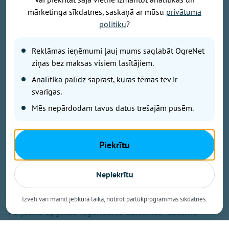
mārketinga sīkdatnes, saskaņā ar mūsu
privātuma
politiku
?
Publicitātes foto
Savu 35 gadu jubilejai veltīto koncerttūri, kuras
Reklāmas ieņēmumi ļauj mums saglabāt OgreNet
pamatā ir šā gada jubilāra Maestro Raimonda Paula
ziņas bez maksas visiem lasītājiem.
zelta repertuārs, grupa “bet bet” noslēgs 29. augustā
Analītika palīdz saprast, kuras tēmas tev ir
ar vērienīgu koncertu Ikšķiles estrādē. Koncerta
svarīgas.
sākums – plkst. 19.00.
Mēs nepārdodam tavus datus trešajām pusēm.
Koncertā skanēs gan iemīļotās dziesmas “Nepārmet
man”, “Mazs cinītis”, “Mežrozīte”, “Mēmā dziesma”,
Piekrītu
“Dziesmiņa par dzīvošanu”, “Kamēr svecītes deg”,
“Vasara nebeigsies nekad” u.c., gan arī fragmenti no
Nepiekrītu
Raimonda Paula un Jāņa Petera dziesmu cikla “Pērļu
zvejnieks”. Tāpat koncerta programmā iekļautas arī
Izvēli vari mainīt jebkurā laikā, notīrot pārlūkprogrammas sīkdatnes.
no jauna apgūtas leģendārās dziesmas “Laternu
stundā” un “Viss nāk un aiziet tālumā”, kā arī Maestro