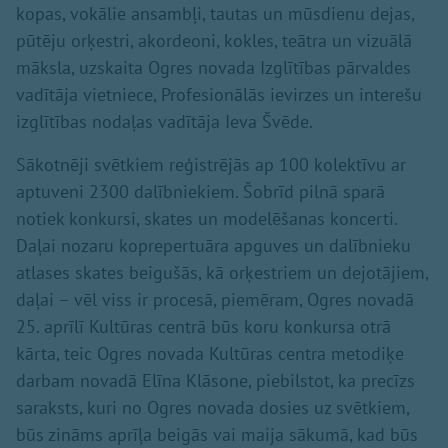
kopas, vokālie ansambļi, tautas un mūsdienu dejas,
pūtēju orķestri, akordeoni, kokles, teātra un vizuālā
māksla, uzskaita Ogres novada Izglītības pārvaldes
vadītāja vietniece, Profesionālās ievirzes un interešu
izglītības nodaļas vadītāja Ieva Švēde.
Sākotnēji svētkiem reģistrējās ap 100 kolektīvu ar
aptuveni 2300 dalībniekiem. Šobrīd pilnā sparā
notiek konkursi, skates un modelēšanas koncerti.
Daļai nozaru koprepertuāra apguves un dalībnieku
atlases skates beigušās, kā orķestriem un dejotājiem,
daļai – vēl viss ir procesā, piemēram, Ogres novadā
25. aprīlī Kultūras centrā būs koru konkursa otrā
kārta, teic Ogres novada Kultūras centra metodiķe
darbam novadā Elīna Klāsone, piebilstot, ka precīzs
saraksts, kuri no Ogres novada dosies uz svētkiem,
būs zināms aprīļa beigās vai maija sākumā, kad būs