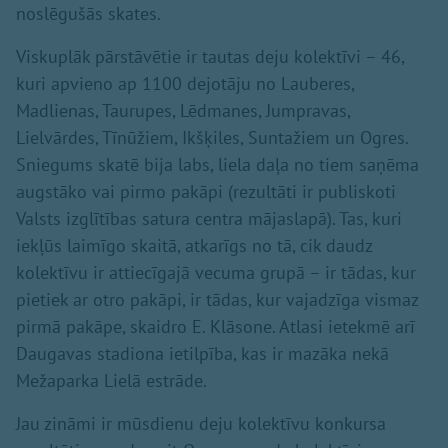
noslēgušās skates.
Viskuplāk pārstāvētie ir tautas deju kolektīvi – 46,
kuri apvieno ap 1100 dejotāju no Lauberes,
Madlienas, Taurupes, Lēdmanes, Jumpravas,
Lielvārdes, Tīnūžiem, Ikšķiles, Suntažiem un Ogres.
Sniegums skatē bija labs, liela daļa no tiem saņēma
augstāko vai pirmo pakāpi (rezultāti ir publiskoti
Valsts izglītības satura centra mājaslapā). Tas, kuri
iekļūs laimīgo skaitā, atkarīgs no tā, cik daudz
kolektīvu ir attiecīgajā vecuma grupā – ir tādas, kur
pietiek ar otro pakāpi, ir tādas, kur vajadzīga vismaz
pirmā pakāpe, skaidro E. Klāsone. Atlasi ietekmē arī
Daugavas stadiona ietilpība, kas ir mazāka nekā
Mežaparka Lielā estrāde.
Jau zināmi ir mūsdienu deju kolektīvu konkursa