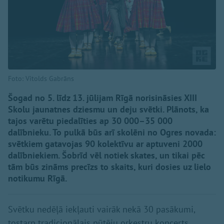
Foto: Vitolds Gabrāns
Šogad no 5. līdz 13. jūlijam Rīgā norisināsies XIII
Skolu jaunatnes dziesmu un deju svētki. Plānots, ka
tajos varētu piedalīties ap 30 000–35 000
dalībnieku. To pulkā būs arī skolēni no Ogres novada:
svētkiem gatavojas 90 kolektīvu ar aptuveni 2000
dalībniekiem. Šobrīd vēl notiek skates, un tikai pēc
tām būs zināms precīzs to skaits, kuri dosies uz lielo
notikumu Rīgā.
Svētku nedēļā iekļauti vairāk nekā 30 pasākumi,
tostarp tradicionālais pūtēju orķestru koncerts,