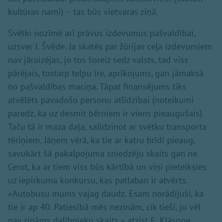
kultūras nami) – tas būs vietvaras ziņā.
Svētki nozīmē arī prāvus izdevumus pašvaldībai,
uzsver I. Švēde. Ja skatēs par žūrijas ceļa izdevumiem
nav jāraizējas, jo tos šoreiz sedz valsts, tad viss
pārējais, tostarp telpu īre, aprīkojums, gan jāmaksā
no pašvaldības maciņa. Tāpat finansējums tiks
atvēlēts pavadošo personu atlīdzībai (noteikumi
paredz, ka uz desmit bērniem ir viens pieaugušais).
Taču tā ir maza daļa, salīdzinot ar svētku transporta
tēriņiem. Jāņem vērā, ka tie ar katru brīdi pieaug,
savukārt šā pakalpojuma sniedzēju skaits gan ne.
Cerot, ka ar tiem viss būs kārtībā un viņi pieteiksies
uz iepirkuma konkursu, kas patlaban ir atvērts.
«Autobusu mums vajag daudz. Esam norādījuši, ka
tie ir ap 40. Patiesībā mēs nezinām, cik tieši, jo vēl
nav zināms dalībnieku skaits,» atzīst E. Klāsone.