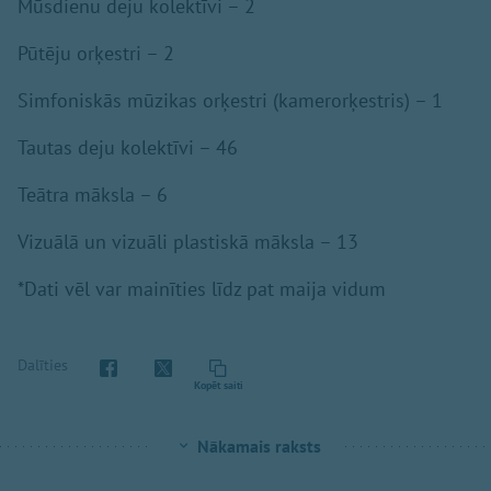
Mūsdienu deju kolektīvi – 2
Pūtēju orķestri – 2
Simfoniskās mūzikas orķestri (kamerorķestris) – 1
Tautas deju kolektīvi – 46
Teātra māksla – 6
Vizuālā un vizuāli plastiskā māksla – 13
*Dati vēl var mainīties līdz pat maija vidum
Dalīties
Kopēt saiti
Nākamais raksts