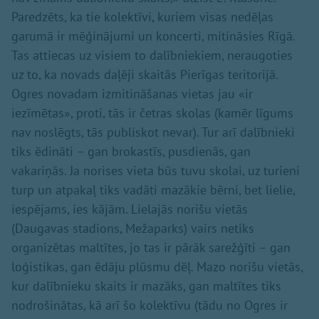
Paredzēts, ka tie kolektīvi, kuriem visas nedēļas
garumā ir mēģinājumi un koncerti, mitināsies Rīgā.
Tas attiecas uz visiem to dalībniekiem, neraugoties
uz to, ka novads daļēji skaitās Pierīgas teritorijā.
Ogres novadam izmitināšanas vietas jau «ir
iezīmētas», proti, tās ir četras skolas (kamēr līgums
nav noslēgts, tās publiskot nevar). Tur arī dalībnieki
tiks ēdināti – gan brokastīs, pusdienās, gan
vakariņās. Ja norises vieta būs tuvu skolai, uz turieni
turp un atpakaļ tiks vadāti mazākie bērni, bet lielie,
iespējams, ies kājām. Lielajās norišu vietās
(Daugavas stadions, Mežaparks) vairs netiks
organizētas maltītes, jo tas ir pārāk sarežģīti – gan
loģistikas, gan ēdāju plūsmu dēļ. Mazo norišu vietās,
kur dalībnieku skaits ir mazāks, gan maltītes tiks
nodrošinātas, kā arī šo kolektīvu (tādu no Ogres ir