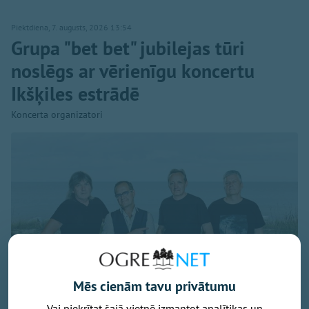
Piektdiena, 7. augusts, 2026 13:54
Grupa "bet bet" jubilejas tūri
noslēgs ar vērienīgu koncertu
Ikšķiles estrādē
Koncerta organizatori
Mēs cienām tavu privātumu
Vai piekrītat šajā vietnē izmantot analītikas un