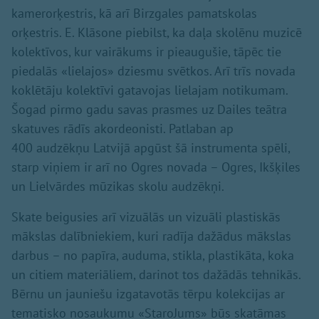
kamerorķestris, kā arī Birzgales pamatskolas
orķestris. E. Klāsone piebilst, ka daļa skolēnu muzicē
kolektīvos, kur vairākums ir pieaugušie, tāpēc tie
piedalās «lielajos» dziesmu svētkos. Arī trīs novada
koklētāju kolektīvi gatavojas lielajam notikumam.
Šogad pirmo gadu savas prasmes uz Dailes teātra
skatuves rādīs akordeonisti. Patlaban ap
400 audzēkņu Latvijā apgūst šā instrumenta spēli,
starp viņiem ir arī no Ogres novada – Ogres, Ikšķiles
un Lielvārdes mūzikas skolu audzēkņi.
Skate beigusies arī vizuālās un vizuāli plastiskās
mākslas dalībniekiem, kuri radīja dažādus mākslas
darbus – no papīra, auduma, stikla, plastikāta, koka
un citiem materiāliem, darinot tos dažādās tehnikās.
Bērnu un jauniešu izgatavotās tērpu kolekcijas ar
tematisko nosaukumu «StaroJums» būs skatāmas