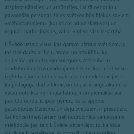
atspirdzinājušies un atpūtušies. Lai tā nenotiktu,
pavadošās personas šajos svētkos būs blakus saviem
«aizbilstamajiem» (koristiem arī uz skatuves) un
regulāri pārliecināsies, vai ar viņiem viss ir kārtībā.
I. Švēde uzteic visus, kas gatavo bērnus svētkiem, jo
tas tiek darīts ar lielu atdevi un atbildību, ko
apliecina arī audzēkņu sniegums. Attiecībā uz
atlīdzību kolektīvu vadītājiem – tiem, kas ir interešu
izglītības jomā, tā tiek maksāta no mērķdotācijas –
kā pedagoga darba likme, un tā pat ir augstāka nekā
valstī noteiktā minimālā latiņa, ir arī piemaksa par
papildu darbu, it īpaši ņemot, ka tā apjoms,
gatavojoties Dziesmu un deju svētkiem, ir pieaudzis.
Arī koncertmeistariem tiek nodrošināta samaksa no
mērķdotācijas, teic I. Švēde, akcentējot to, ka šāda
situācija ir iespējama, jo novadā ir liels skolēnu