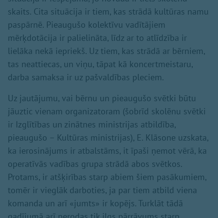
skaits. Cita situācija ir tiem, kas strādā kultūras namu
paspārnē. Pieaugušo kolektīvu vadītājiem
mērķdotācija ir palielināta, līdz ar to atlīdzība ir
lielāka nekā iepriekš. Uz tiem, kas strādā ar bērniem,
tas neattiecas, un viņu, tāpat kā koncertmeistaru,
darba samaksa ir uz pašvaldības pleciem.
Uz jautājumu, vai bērnu un pieaugušo svētki būtu
jāuztic vienam organizatoram (šobrīd skolēnu svētki
ir Izglītības un zinātnes ministrijas atbildība,
pieaugušo – Kultūras ministrijas), E. Klāsone uzskata,
ka ierosinājums ir atbalstāms, it īpaši ņemot vērā, ka
operatīvās vadības grupa strādā abos svētkos.
Protams, ir atšķirības starp abiem šiem pasākumiem,
tomēr ir vieglāk darboties, ja par tiem atbild viena
komanda un arī «jumts» ir kopējs. Turklāt tādā
gadījumā arī nerodas tik ilgs pārrāvums starp