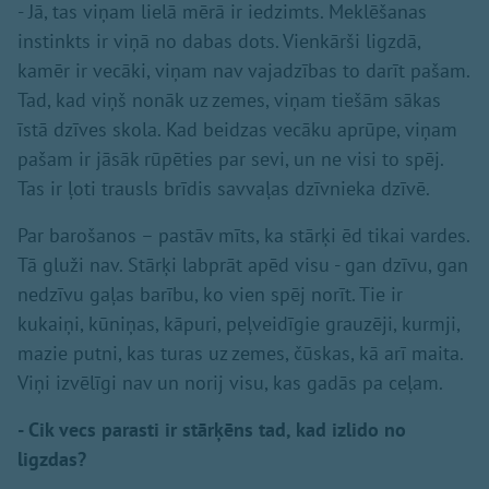
- Jā, tas viņam lielā mērā ir iedzimts. Meklēšanas
instinkts ir viņā no dabas dots. Vienkārši ligzdā,
kamēr ir vecāki, viņam nav vajadzības to darīt pašam.
Tad, kad viņš nonāk uz zemes, viņam tiešām sākas
īstā dzīves skola. Kad beidzas vecāku aprūpe, viņam
pašam ir jāsāk rūpēties par sevi, un ne visi to spēj.
Tas ir ļoti trausls brīdis savvaļas dzīvnieka dzīvē.
Par barošanos – pastāv mīts, ka stārķi ēd tikai vardes.
Tā gluži nav. Stārķi labprāt apēd visu - gan dzīvu, gan
nedzīvu gaļas barību, ko vien spēj norīt. Tie ir
kukaiņi, kūniņas, kāpuri, peļveidīgie grauzēji, kurmji,
mazie putni, kas turas uz zemes, čūskas, kā arī maita.
Viņi izvēlīgi nav un norij visu, kas gadās pa ceļam.
- Cik vecs parasti ir stārķēns tad, kad izlido no
ligzdas?