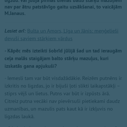
ligzdu. Vai jūlija pirmās dienas balto stārķu mazuļiem
nav par ātru patstāvīgo gaitu uzsākšanai, to vaicājām
M.Janaus.
Lasiet arī:
Bulta un Amors, Līga un Jānis: meņģelieši
devuši saviem stārķiem vārdus
- Kāpēc mēs izteikti šobrīd jūlijā šad un tad ieraugām
ceļa malās staigājam balto stārķu mazuļus, kuri
izskatās gana apjukuši?
- Iemesli tam var būt visdažādākie. Reizēm putnēns ir
izkritis no ligzdas, jo ir bijuši ļoti slikti laikapstākļi –
stiprs vējš un lietus. Putns var būt ir izpūsts ārā.
Citreiz putna vecāki nav pievērsuši pietiekami daudz
uzmanības, un mazulis pats kaut kā ir izkļuvis no
ligzdas laukā.