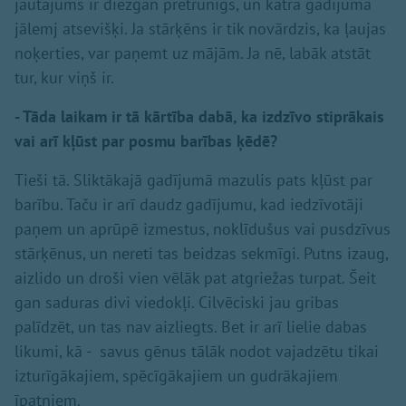
jautājums ir diezgan pretrunīgs, un katrā gadījumā
jālemj atsevišķi. Ja stārķēns ir tik novārdzis, ka ļaujas
noķerties, var paņemt uz mājām. Ja nē, labāk atstāt
tur, kur viņš ir.
- Tāda laikam ir tā kārtība dabā, ka izdzīvo stiprākais
vai arī kļūst par posmu barības ķēdē?
Tieši tā. Sliktākajā gadījumā mazulis pats kļūst par
barību. Taču ir arī daudz gadījumu, kad iedzīvotāji
paņem un aprūpē izmestus, noklīdušus vai pusdzīvus
stārķēnus, un nereti tas beidzas sekmīgi. Putns izaug,
aizlido un droši vien vēlāk pat atgriežas turpat. Šeit
gan saduras divi viedokļi. Cilvēciski jau gribas
palīdzēt, un tas nav aizliegts. Bet ir arī lielie dabas
likumi, kā - savus gēnus tālāk nodot vajadzētu tikai
izturīgākajiem, spēcīgākajiem un gudrākajiem
īpatņiem.