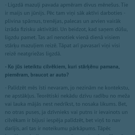
- Ligzdā mazuļi pavada apmēram divus mēnešus. Tie
ir maijs un jūnijs. Pēc tam viņi sāk aktīvi darboties -
plivina spārnus, trenējas, palecas un arvien vairāk
izrāda fizisku aktivitāti. Un beidzot, kad saņem dūšu,
ligzdu pamet. Tas arī nenotiek vienā dienā visiem
stārķu mazuļiem reizē. Tāpat arī pavasarī viņi visi
reizē neatgriežas ligzdā.
- Ko jūs ieteiktu cilvēkiem, kuri stārķēnu pamana,
piemēram, braucot ar auto?
- Palīdzēt mēs īsti nevaram, jo nezinām ne kontekstu,
ne apstākļus. Teorētiski nekādu dzīvu radību no meža
vai lauka mājās nest nedrīkst, to nosaka likums. Bet,
no otras puses, ja dzīvnieks vai putns ir ievainots un
cilvēkam ir bijusi iespēja palīdzēt, bet viņš to nav
darījis, arī tas ir noteikumu pārkāpums. Tāpēc