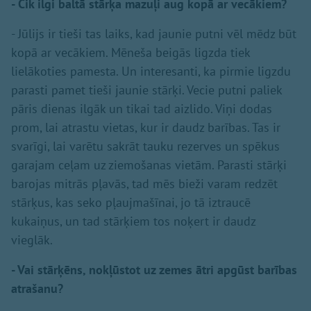
- Cik ilgi baltā stārķa mazuļi aug kopā ar vecākiem?
- Jūlijs ir tieši tas laiks, kad jaunie putni vēl mēdz būt
kopā ar vecākiem. Mēneša beigās ligzda tiek
lielākoties pamesta. Un interesanti, ka pirmie ligzdu
parasti pamet tieši jaunie stārķi. Vecie putni paliek
pāris dienas ilgāk un tikai tad aizlido. Viņi dodas
prom, lai atrastu vietas, kur ir daudz barības. Tas ir
svarīgi, lai varētu sakrāt tauku rezerves un spēkus
garajam ceļam uz ziemošanas vietām. Parasti stārķi
barojas mitrās pļavās, tad mēs bieži varam redzēt
stārķus, kas seko pļaujmašīnai, jo tā iztraucē
kukaiņus, un tad stārķiem tos noķert ir daudz
vieglāk.
- Vai stārķēns, nokļūstot uz zemes ātri apgūst barības
atrašanu?