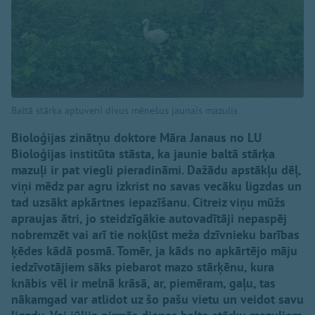
Baltā stārķa aptuveni divus mēnešus jaunais mazulis
Bioloģijas zinātņu doktore Māra Janaus no LU
Bioloģijas institūta stāsta, ka jaunie baltā stārķa
mazuļi ir pat viegli pieradināmi. Dažādu apstākļu dēļ,
viņi mēdz par agru izkrist no savas vecāku ligzdas un
tad uzsākt apkārtnes iepazīšanu. Citreiz viņu mūžs
apraujas ātri, jo steidzīgākie autovadītāji nepaspēj
nobremzēt vai arī tie nokļūst meža dzīvnieku barības
ķēdes kādā posmā. Tomēr, ja kāds no apkārtējo māju
iedzīvotājiem sāks piebarot mazo stārķēnu, kura
knābis vēl ir melnā krāsā, ar, piemēram, gaļu, tas
nākamgad var atlidot uz šo pašu vietu un veidot savu