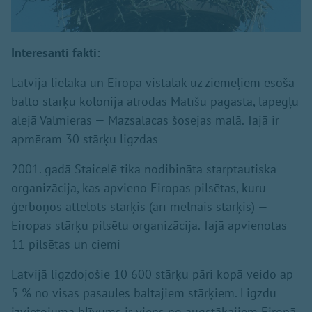
Interesanti fakti:
Latvijā lielākā un Eiropā vistālāk uz ziemeļiem esošā
balto stārķu kolonija atrodas Matīšu pagastā, lapegļu
alejā Valmieras — Mazsalacas šosejas malā. Tajā ir
apmēram 30 stārķu ligzdas
2001. gadā Staicelē tika nodibināta starptautiska
organizācija, kas apvieno Eiropas pilsētas, kuru
ģerboņos attēlots stārķis (arī melnais stārķis) —
Eiropas stārķu pilsētu organizācija. Tajā apvienotas
11 pilsētas un ciemi
Latvijā ligzdojošie 10 600 stārķu pāri kopā veido ap
5 % no visas pasaules baltajiem stārķiem. Ligzdu
izvietojuma blīvums ir viens no augstākajiem Eiropā