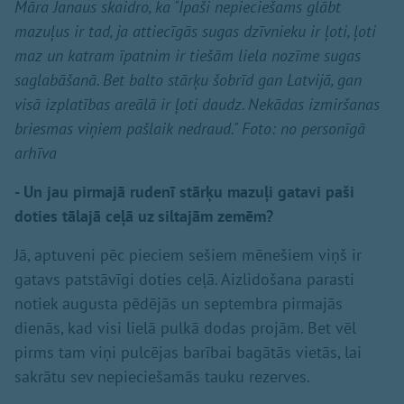
Māra Janaus skaidro, ka "Īpaši nepieciešams glābt
mazuļus ir tad, ja attiecīgās sugas dzīvnieku ir ļoti, ļoti
maz un katram īpatnim ir tiešām liela nozīme sugas
saglabāšanā. Bet balto stārķu šobrīd gan Latvijā, gan
visā izplatības areālā ir ļoti daudz. Nekādas izmiršanas
briesmas viņiem pašlaik nedraud." Foto: no personīgā
arhīva
- Un jau pirmajā rudenī stārķu mazuļi gatavi paši
doties tālajā ceļā uz siltajām zemēm?
Jā, aptuveni pēc pieciem sešiem mēnešiem viņš ir
gatavs patstāvīgi doties ceļā. Aizlidošana parasti
notiek augusta pēdējās un septembra pirmajās
dienās, kad visi lielā pulkā dodas projām. Bet vēl
pirms tam viņi pulcējas barībai bagātās vietās, lai
sakrātu sev nepieciešamās tauku rezerves.