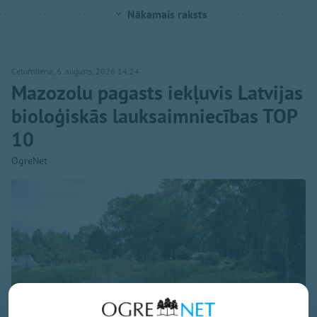
Nākamais raksts
Ceturtdiena, 6. augusts, 2026 14:24
Mazozolu pagasts iekļuvis Latvijas
bioloģiskās lauksaimniecības TOP
10
OgreNet