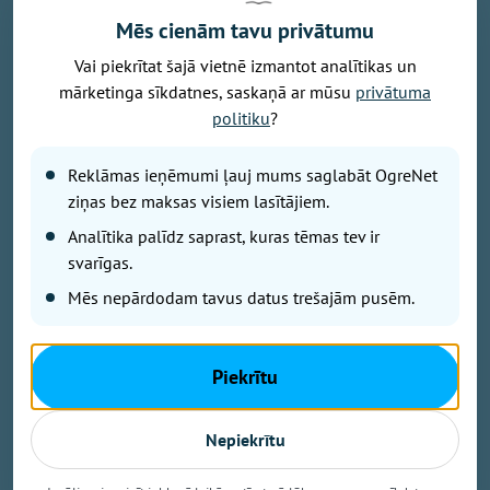
Mēs cienām tavu privātumu
Vai piekrītat šajā vietnē izmantot analītikas un
mārketinga sīkdatnes, saskaņā ar mūsu
privātuma
Attēls: Ogres novads
politiku
?
Ogres novada Mazozolu pagasts ierindojies piektajā
Reklāmas ieņēmumi ļauj mums saglabāt OgreNet
vietā starp Latvijas zaļākajiem pagastiem - šeit
bioloģiski tiek apsaimniekoti 73,4 % no visas
ziņas bez maksas visiem lasītājiem.
lauksaimniecībā izmantojamās zemes. Tas ir vairāk
Analītika palīdz saprast, kuras tēmas tev ir
nekā trīsarpus reizes virs valsts vidējā rādītāja un
svarīgas.
vienīgais Ogres novada pagasts, kas iekļuvis
Mēs nepārdodam tavus datus trešajām pusēm.
prestižajā BIO TOP 10 sarakstā pēc bioloģiski
sertificētās lauksaimniecības zemes platības
īpatsvara. Šāds sasniegums apliecina, ka Mazozolu
Piekrītu
pusē bioloģiskā saimniekošana kļuvusi par
dominējošo lauksaimniecības praksi – gandrīz trīs
ceturtdaļās lauku netiek izmantoti minerālmēsli un
Nepiekrītu
sintētiskie pesticīdi, kas nāk par labu gan videi, gan
vietējiem iedzīvotājiem un saimniekiem.