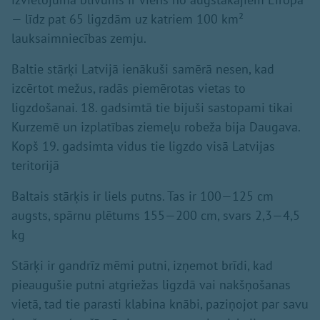
— līdz pat 65 ligzdām uz katriem 100 km²
lauksaimniecības zemju.
Baltie stārķi Latvijā ienākuši samērā nesen, kad
izcērtot mežus, radās piemērotas vietas to
ligzdošanai. 18. gadsimtā tie bijuši sastopami tikai
Kurzemē un izplatības ziemeļu robeža bija Daugava.
Kopš 19. gadsimta vidus tie ligzdo visā Latvijas
teritorijā
Baltais stārķis ir liels putns. Tas ir 100—125 cm
augsts, spārnu plētums 155—200 cm, svars 2,3—4,5
kg
Stārķi ir gandrīz mēmi putni, izņemot brīdi, kad
pieaugušie putni atgriežas ligzdā vai nakšņošanas
vietā, tad tie parasti klabina knābi, paziņojot par savu