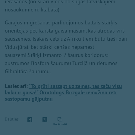
ierašanos (no šī arī viens no sugas latviskajiem
nosaukumiem: klabata)
Garajos migrēšanas pārlidojumos baltais stārķis
orientējas pēc karstā gaisa masām, kas atrodas virs
sauszemes. Īsākais ceļs uz Āfriku tiem būtu tieši pāri
Vidusjūrai, bet stārķi cenšas nepamest
sauszemi.Stārķi izmanto 2 šaurus koridorus:
austrumos Bosfora šaurumu Turcijā un rietumos
Gibraltāra šaurumu.
Lasiet arī:
"To grūti sastapt uz zemes, tas taču visu
laiku ir gaisā!" Ornitologs Birzgalē iemūžina reti
sastopamu gājputnu
Dalīties
Kopēt saiti