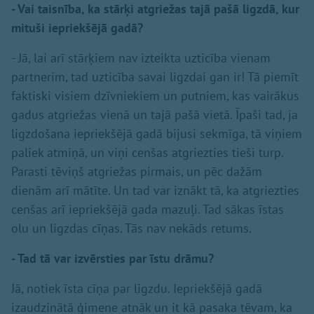
- Vai taisnība, ka stārķi atgriežas tajā pašā ligzdā, kur
mituši iepriekšējā gadā?
- Jā, lai arī stārķiem nav izteikta uzticība vienam
partnerim, tad uzticība savai ligzdai gan ir! Tā piemīt
faktiski visiem dzīvniekiem un putniem, kas vairākus
gadus atgriežas vienā un tajā pašā vietā. Īpaši tad, ja
ligzdošana iepriekšējā gadā bijusi sekmīga, tā viņiem
paliek atmiņā, un viņi cenšas atgriezties tieši turp.
Parasti tēviņš atgriežas pirmais, un pēc dažām
dienām arī mātīte. Un tad var iznākt tā, ka atgriezties
cenšas arī iepriekšējā gada mazuļi. Tad sākas īstas
olu un ligzdas cīņas. Tās nav nekāds retums.
- Tad tā var izvērsties par īstu drāmu?
Jā, notiek īsta cīņa par ligzdu. Iepriekšējā gadā
izaudzinātā ģimene atnāk un it kā pasaka tēvam, ka